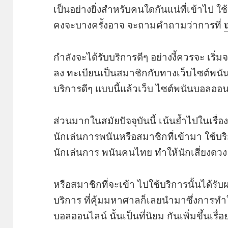
เป็นอย่างยิ่งสำหรับคนใดกันแน่ที่เข้าไป ใ
คงจะบางครั้งอาจ จะถามคำถามว่าการที่
กำลังจะได้รับบริการดีๆ อย่างงี้ควรจะ เริ่
ลง ทะเบียนเป็นสมาชิกกับทางเว็บไซต์พนัน
บริการดีๆ แบบนี้แล้วเว็บ ไซต์พนันบอลออ
ส่วนมากในสมัยปัจจุบันนี้ เน้นย้ำไปในเรื่อง 
นักเล่นการพนันหรือสมาชิกที่เข้ามา ใช้บริ
นักเล่นการ พนันคนไทย ทำให้นักเสี่ยงดวง
หรือสมาชิกที่จะเข้า ไปใช้บริการนั้นได้รั
บริการ ที่คุ้มมหาศาลก็เลยนำมาซึ่งการท
บอลออนไลน์ นั้นเป็นที่นิยม กันเพิ่มขึ้นเรื่อย