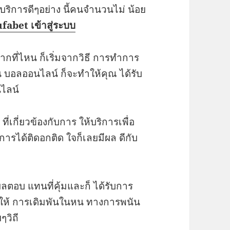
ช้บริการดีๆอย่าง นี้คนจำนวนไม่ น้อย
ufabet เข้าสู่ระบบ
มจากที่ไหน ก็เริ่มจากวิธี การทำการ
 บอลออนไลน์ ก็จะทำให้คุณ ได้รับ
นไลน์
ที่เกี่ยวข้องกับการ ให้บริการเพื่อ
การได้ติดอกติด ใจก็เลยมีผล ดีกับ
บผลตอบ แทนที่คุ้มและก็ ได้รับการ
ำให้ การเดิมพันในหน ทางการพนัน
ๆวิถี