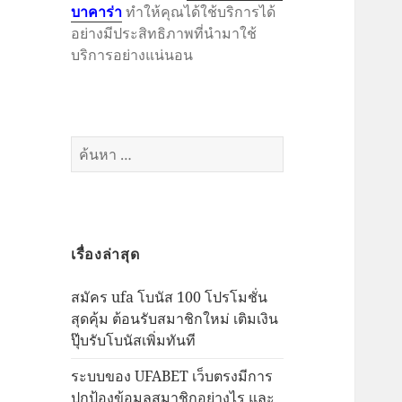
บาคาร่า
ทำให้คุณได้ใช้บริการได้
อย่างมีประสิทธิภาพที่นำมาใช้
บริการอย่างแน่นอน
ค้นหา
สำหรับ:
เรื่องล่าสุด
สมัคร ufa โบนัส 100 โปรโมชั่น
สุดคุ้ม ต้อนรับสมาชิกใหม่ เติมเงิน
ปุ๊บรับโบนัสเพิ่มทันที
ระบบของ UFABET เว็บตรงมีการ
ปกป้องข้อมูลสมาชิกอย่างไร และ