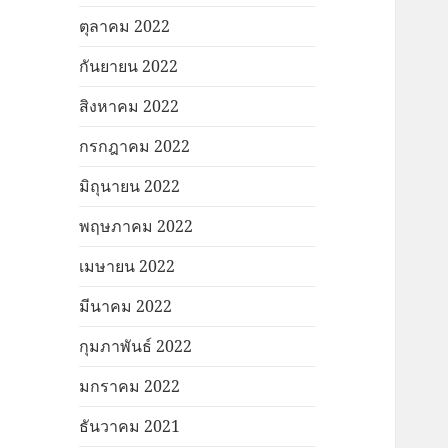
ตุลาคม 2022
กันยายน 2022
สิงหาคม 2022
กรกฎาคม 2022
มิถุนายน 2022
พฤษภาคม 2022
เมษายน 2022
มีนาคม 2022
กุมภาพันธ์ 2022
มกราคม 2022
ธันวาคม 2021