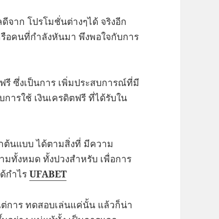
ีจาก โปรโมชั่นต่างๆได้ จริงอีก
 หรือคนที่กำลังหันมา พึงพอใจกับการ
 ซึ่งเป็นการ เพิ่มประสบการณ์ที่มี
การใช้ เงินเครดิตฟรี ที่ได้รับใน
ต้นแบบ ได้ตามสิ่งที่ มีความ
ตามทั้งหมด ทั้งปวงสำหรับ เพื่อการ
ได้กำไร
UFABET
ต่การ ทดสอบเล่นแค่นั้น แล้วก็น่า