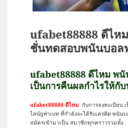
ufabet88888 ดีไหม
ชั่นทดสอบพนันบอลฟ
ufabet88888 ดีไหม พน
เป็นการคืนผลกำไรให้กับ
ufabet88888 ดีไหม
กับการลงทะเบียน เ
ไลน์ยูฟ่าเบท ที่กำลังจะได้รับเครดิต พนั
สมัครเข้ามาเป็น สมาชิกทุกคราวรวมทั้ง