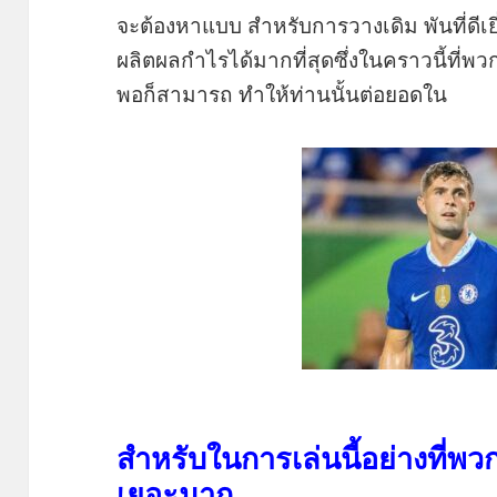
จะต้องหาแบบ สำหรับการวางเดิม พันที่ดีเยี
ผลิตผลกำไรได้มากที่สุดซึ่งในคราวนี้ที่พวกเ
พอก็สามารถ ทำให้ท่านนั้นต่อยอดใน
สำหรับในการเล่นนี้อย่างที่พ
เยอะมาก