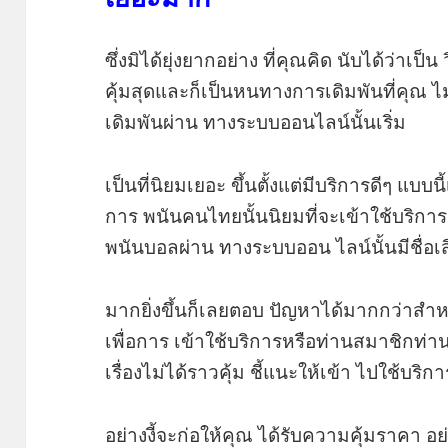
ซึ่งมิได้ยุ่งยากอย่าง ที่คุณคิด นับได้ว่าเป็
คุ้มสุดและก็เป็นหนทางการเดิมพันที่คุณ ไ
เดิมพันผ่าน ทางระบบออนไลน์นั้นเริ่ม
เป็นที่นิยมเยอะ ขึ้นตั้งแต่มีบริการดีๆ แบบน
การ พนันคนไทยนั้นนิยมที่จะเข้าใช้บริการ
พนันบอลผ่าน ทางระบบออน ไลน์นั้นมีชื่อเส
มากยิ่งขึ้นก็เลยตอบ ปัญหาได้มากกว่าสำห
เพื่อการ เข้าใช้บริการหรือท่านสมาชิกท่านใ
เรื่องไม่ได้ราวคุ้ม ชี้แนะให้เข้า ไปใช้บริกา
อย่างงี้จะก่อให้คุณ ได้รับความคุ้มราคา อย