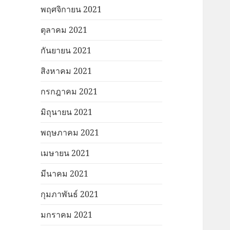
พฤศจิกายน 2021
ตุลาคม 2021
กันยายน 2021
สิงหาคม 2021
กรกฎาคม 2021
มิถุนายน 2021
พฤษภาคม 2021
เมษายน 2021
มีนาคม 2021
กุมภาพันธ์ 2021
มกราคม 2021