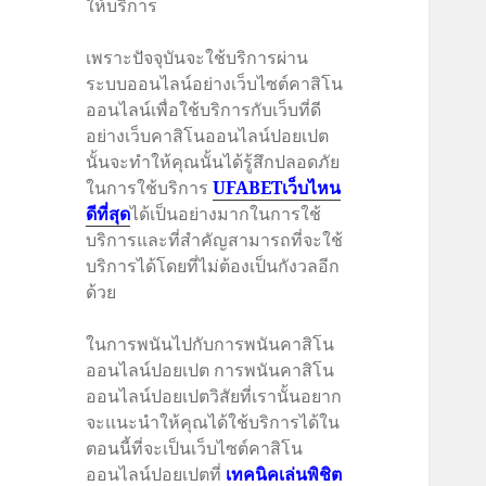
ให้บริการ
เพราะปัจจุบันจะใช้บริการผ่าน
ระบบออนไลน์อย่างเว็บไซต์คาสิโน
ออนไลน์เพื่อใช้บริการกับเว็บที่ดี
อย่างเว็บคาสิโนออนไลน์ปอยเปต
นั้นจะทำให้คุณนั้นได้รู้สึกปลอดภัย
ในการใช้บริการ
UFABETเว็บไหน
ดีที่สุด
ได้เป็นอย่างมากในการใช้
บริการและที่สำคัญสามารถที่จะใช้
บริการได้โดยที่ไม่ต้องเป็นกังวลอีก
ด้วย
ในการพนันไปกับการพนันคาสิโน
ออนไลน์ปอยเปต
การพนันคาสิโน
ออนไลน์ปอยเปตวิสัยที่เรานั้นอยาก
จะแนะนำให้คุณได้ใช้บริการได้ใน
ตอนนี้ที่จะเป็นเว็บไซต์คาสิโน
ออนไลน์ปอยเปตที่
เทคนิคเล่นพิชิต