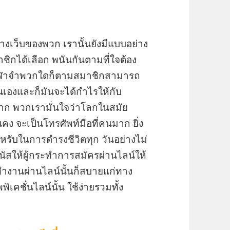
งเว็บของพวก เรานั้นยังมีแบบอย่าง
ิกได้เลือก พนันกันตามที่ใจต้อง
็นกีฬาจำพวกใดก็ตามสมาชิกสามารถ
่นเองและก็มันจะได้กำไรให้กับ
่องจาก พวกเรามั่นใจว่าโลกในสมัย
นคง จะเป็นโทรศัพท์มือที่คนมาก ยิ่ง
ำหรับในการดำรงชีวิตทุก วันอย่างไม่
บนัสให้ผู้กระทำการสมัครผ่านไลน์ให้
ทำงานผ่านไลน์นั้นก็สบายแก่ทาง
ิเคชั่นไลน์นั้น ใช้ง่ายรวมทั้ง