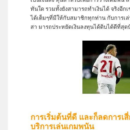
ทันใด รวมทั้งยังสามารถทำเงินได้ จริงอีกเ
ได้เต็มๆที่มีให้กับสมาชิกทุกท่าน กับการเ
สา มารถประหยัดเงินลงทุนได้ดิบได้ดีที่สุดน
การเริ่มต้นที่ดี และก็ลดการเส
บริการเล่นเกมพนัน