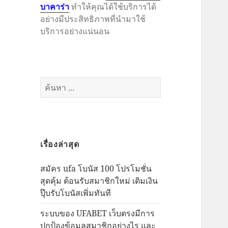
บาคาร่า
ทำให้คุณได้ใช้บริการได้
อย่างมีประสิทธิภาพที่นำมาใช้
บริการอย่างแน่นอน
ค้นหา
สำหรับ:
เรื่องล่าสุด
สมัคร ufa โบนัส 100 โปรโมชั่น
สุดคุ้ม ต้อนรับสมาชิกใหม่ เติมเงิน
ปุ๊บรับโบนัสเพิ่มทันที
ระบบของ UFABET เว็บตรงมีการ
ปกป้องข้อมูลสมาชิกอย่างไร และ