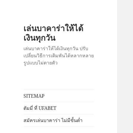
เล่นบาคาร่าให้ได้
เงินทุกวัน
เล่นบาคาร่าให้ได้เงินทุกวัน ปรับ
เปลี่ยนวิธีการเดิมพันได้หลากหลาย
รูปแบบไม่ตายตัว
SITEMAP
ดัมมี่ ที่ UFABET
สมัครเล่นบาคาร่า ไม่มีขั้นต่ำ