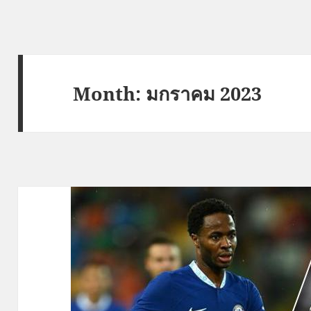
Month:
มกราคม 2023