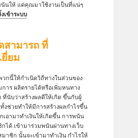
์พนันให้ แด่คุณมาใช้งานเป็นที่แน่ๆ
้งเข้าระบบ
ดสามารถ ที่
ยี่ยม
พวกนี้ให้กำเนิดวิถีทางในส่วนของ
็มการ ผลิตรายได้หรือเพิ่มหนทาง
ับว่าสร้างผลดีให้เกิด ขึ้นกับผู้
มทั้งช่วยทำให้มีการสร้างผลกำไรขึ้น
อกเอามาทำเงินให้เกิดขึ้น การพนัน
ิกได้ เข้ามาร่วมพนันผ่านทางเว็บ
ี่สมาชิก นั้นจะเข้ามาทำเงิน กำไรให้