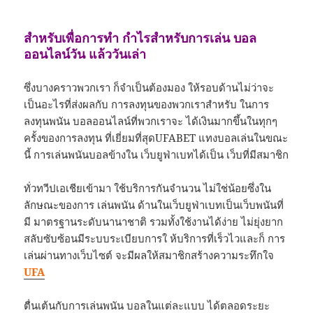
สำหรับเพื่อการทำ กำไรสำหรับการเล่น บอล
ออนไลน์วัน แล้ววันเล่า
ซึ่งบางคราวพวกเรา ก็จำเป็นต้องมอง ให้รอบด้านไม่ว่าจะ
เป็นอะไรที่ส่งผลกับ การลงทุนของพวกเราสำหรับ ในการ
ลงทุนพนัน บอลออนไลน์ที่พวกเราจะ ได้เงินมากขึ้นในทุกๆ
ครั้งของการลงทุน ที่เยี่ยมที่สุดUFABET แทงบอลเล่นในขณะ
นี้ การเล่นพนันบอลข้างใน เว็บยูฟ่าเบทได้เป็น เว็บที่มีสมาชิก
ทั่วทวีปเอเชียเข้ามา ใช้บริการกันจำนวน ไม่ใช่น้อยซึ่งใน
ลักษณะของการ เล่นพนัน ด้านในเว็บยูฟ่าเบทเป็นเว็บพนันที่
มี มาตรฐานระดับนานาชาติ รวมทั้งใช้งานได้ง่าย ไม่ยุ่งยาก
สลับซับซ้อนมีระบบระเบียบการใ ห้บริการที่เร็วไวและก็ การ
เล่นผ่านทางเว็บไซต์ จะมีผลให้สมาชิกสร้างความระทึกใจ
UFA
ตื่นเต้นกับการเล่นพนัน บอลในแต่ละแบบ ได้ตลอดระยะ