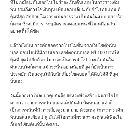
ที่ไม่เหมือน กันออกไป ไม่ว่าจะเป็นต้นแบบ ในการวางเดิม
พัน รวมถึงการใช้เงินทุน เพื่อแลกเปลี่ยน กับกำไรทดแทน ที่
คุ้มที่สุด อีกด้วย ไม่ว่าจะเป็นการวาง เดิมพันในแบบ อย่างใด
ก็ตาม ซึ่งจะมีการ ระบุอัตราผลตอบแทน ที่ไม่เหมือนกัน
อย่างเห็นได้ชัด
แล้วก็ยังเป็น การต่อยอดจากโปรโมชั่น จากเว็บไซต์พนัน
บอล ออนไลน์ที่มีการแจก เครดิตพนันบอล ฟรี 100 บาทให้
คุ้มที่ สุดได้อีกด้วย ไม่ว่าจะเป็นการนำไป วางเดิมพันใน
ต้นแบบใดก็ตาม แม้กระนั้น อย่างน้อยที่สุด ก็ยังเป็นการ
ประหยัด เงินลงทุนให้กับนักเสี่ยงโชคบอล ได้ดิบได้ดี ที่สุด
นั่นเอง
วันนี้พวกเรา ก็เลยมาคุยกันถึง จังหวะที่จะสร้าง ผลกำไรได้
มากกว่า จากการพนัน บอลสเต็ปกันสัก นิดหน่อย แล้วก็
เป็นการพนันที่มี การเสี่ยงสูงมากมาย ด้วยเหตุว่าการวาง เดิม
พันบอลแค่เพียง 1 คู่ มันได้โอกาสที่พวกเรา จะถูกแค่เพียงไม่
กี่เปอร์เซ็นต์แค่นั้น ดังเช่น