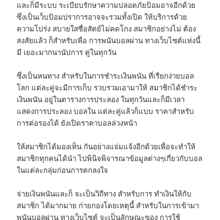
และก็มีระบบ ระเบียบรักษาความปลอดภัยป้อมอาจอีกด้วย
ซึ่งเป็นเว็บป้อมปราการอาจจะรวมทั้งเปิด ให้บริการด้วย
ความโปร่ง สบายใสซื่อสัตย์ไม่คดโกง สมาชิกอย่างไม่ ต้อง
สงสัยแล้ว ก็สำหรับเพื่อ การพนันบอลผ่าน ทางเว็บไซต์แห่งนี้
มี เยอะมากนานัปการ คู่ในทุกวัน
ซึ่งเป็นหนทาง สำหรับในการชำระเงินพนัน ที่เรียกง่ายบอล
โลก แต่ละคู่จะมีการเก็บ รวบรวมเอามาให้ สมาชิกได้ชำระ
เงินพนัน อยู่ในตารางการประลอง ในทุกวันและก็มีเวลา
แสดงการประลอง บอลใน แต่ละคู่แล้วก็แบบ ราคาสำหรับ
การต่อรองได้ ยังเปิดราคาบอลล่วงหน้า
ให้สมาชิกได้มองเห็น กันอย่างแจ่มแจ้งอีกด้วยเพื่อจะทำให้
สมาชิกทุกคนได้นำ ไปพินิจพิจารณาข้อมูลต่างๆเกี่ยวกับบอล
ในแต่ละกลุ่มก่อนการตกลงใจ
จ่ายเงินพนันและก็ จะเป็นวิถีทาง สำหรับการ ทำเงินให้กับ
สมาชิก ได้มากมาย ก่ายกองโดยเหตุนี้ สำหรับในการเข้ามา
พนันบอลผ่าน ทางเว็บไซต์ จะเป็นลักษณะของ การใช้