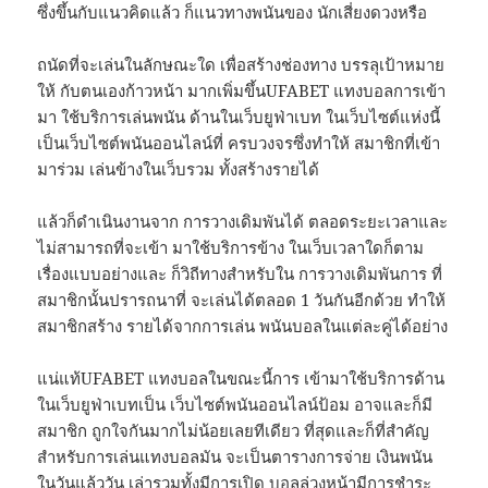
ซึ่งขึ้นกับแนวคิดแล้ว ก็แนวทางพนันของ นักเสี่ยงดวงหรือ
ถนัดที่จะเล่นในลักษณะใด เพื่อสร้างช่องทาง บรรลุเป้าหมาย
ให้ กับตนเองก้าวหน้า มากเพิ่มขึ้นUFABET แทงบอลการเข้า
มา ใช้บริการเล่นพนัน ด้านในเว็บยูฟ่าเบท ในเว็บไซต์แห่งนี้
เป็นเว็บไซต์พนันออนไลน์ที่ ครบวงจรซึ่งทำให้ สมาชิกที่เข้า
มาร่วม เล่นข้างในเว็บรวม ทั้งสร้างรายได้
แล้วก็ดำเนินงานจาก การวางเดิมพันได้ ตลอดระยะเวลาและ
ไม่สามารถที่จะเข้า มาใช้บริการข้าง ในเว็บเวลาใดก็ตาม
เรื่องแบบอย่างและ ก็วิถีทางสำหรับใน การวางเดิมพันการ ที่
สมาชิกนั้นปรารถนาที่ จะเล่นได้ตลอด 1 วันกันอีกด้วย ทำให้
สมาชิกสร้าง รายได้จากการเล่น พนันบอลในแต่ละคู่ได้อย่าง
แน่แท้UFABET แทงบอลในขณะนี้การ เข้ามาใช้บริการด้าน
ในเว็บยูฟ่าเบทเป็น เว็บไซต์พนันออนไลน์ป้อม อาจและก็มี
สมาชิก ถูกใจกันมากไม่น้อยเลยทีเดียว ที่สุดและก็ที่สำคัญ
สำหรับการเล่นแทงบอลมัน จะเป็นตารางการจ่าย เงินพนัน
ในวันแล้ววัน เล่ารวมทั้งมีการเปิด บอลล่วงหน้ามีการชำระ