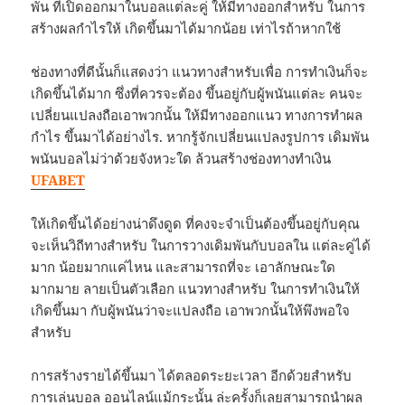
พัน ที่เปิดออกมาในบอลแต่ละคู่ ให้มีทางออกสำหรับ ในการ
สร้างผลกำไรให้ เกิดขึ้นมาได้มากน้อย เท่าไรถ้าหากใช้
ช่องทางที่ดีนั้นก็แสดงว่า แนวทางสำหรับเพื่อ การทำเงินก็จะ
เกิดขึ้นได้มาก ซึ่งที่ควรจะต้อง ขึ้นอยู่กับผู้พนันแต่ละ คนจะ
เปลี่ยนแปลงถือเอาพวกนั้น ให้มีทางออกแนว ทางการทำผล
กำไร ขึ้นมาได้อย่างไร. หากรู้จักเปลี่ยนแปลงรูปการ เดิมพัน
พนันบอลไม่ว่าด้วยจังหวะใด ล้วนสร้างช่องทางทำเงิน
UFABET
ให้เกิดขึ้นได้อย่างน่าดึงดูด ที่คงจะจำเป็นต้องขึ้นอยู่กับคุณ
จะเห็นวิถีทางสำหรับ ในการวางเดิมพันกับบอลใน แต่ละคู่ได้
มาก น้อยมากแค่ไหน และสามารถที่จะ เอาลักษณะใด
มากมาย ลายเป็นตัวเลือก แนวทางสำหรับ ในการทำเงินให้
เกิดขึ้นมา กับผู้พนันว่าจะแปลงถือ เอาพวกนั้นให้พึงพอใจ
สำหรับ
การสร้างรายได้ขึ้นมา ได้ตลอดระยะเวลา อีกด้วยสำหรับ
การเล่นบอล ออนไลน์แม้กระนั้น ล่ะครั้งก็เลยสามารถนำผล