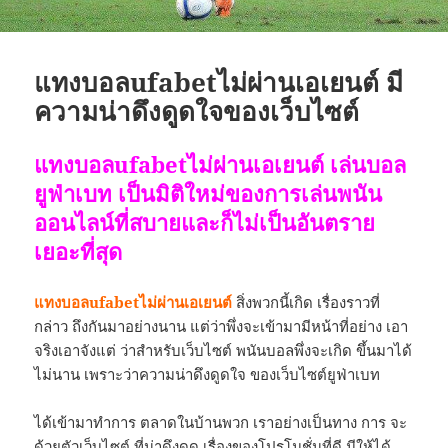
แทงบอลufabetไม่ผ่านเอเยนต์ มี
ความน่าดึงดูดใจของเว็บไซต์
แทงบอลufabetไม่ผ่านเอเยนต์ เล่นบอล
ยูฟ่าเบท เป็นมิติใหม่ของการเล่นพนัน
ออนไลน์ที่สบายและก็ไม่เป็นอันตราย
เยอะที่สุด
แทงบอลufabetไม่ผ่านเอเยนต์
สิ่งพวกนี้เกิด เรื่องราวที่
กล่าว ถึงกันมาอย่างนาน แต่ว่าพึ่งจะเข้ามามีหน้าที่อย่าง เอา
จริงเอาจังแต่ ว่าสำหรับเว็บไซต์ พนันบอลพึ่งจะเกิด ขึ้นมาได้
ไม่นาน เพราะว่าความน่าดึงดูดใจ ของเว็บไซต์ยูฟ่าเบท
ได้เข้ามาทำการ ตลาดในบ้านพวก เราอย่างเป็นทาง การ จะ
ด้วยตัวเว็บไซต์ ที่น่าดึงดูด เรื่องของโปรโมชั่นที่ดี มีให้ได้