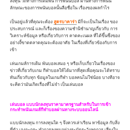
ลงทุน วิถีทางการเดิมพัน การพนันบอล ผ่านทางการพนัน
ลักษณะของการพนันบอลนั้นลือชื่อใน เรื่องของผลกำไร
เป็นอยู่แล้วที่คุณจะต้อง
สูตรบาคาร่า
มีก็จะเป็นในเรื่อง ของ
ประสบการณ์ และก็เรื่องของความชำนิชำนาญเกี่ยวกับ การ
วิเคราะห์ข้อมูล หรือเกี่ยวกับการ คาดคะเนผล ที่ได้ขึ้นซึ่งของ
อย่างงี้ขาดตลาดคุณจะต้องอาศัย ในเรื่องที่เกี่ยวข้องกับการ
เข้า
เล่นเกมส์การเดิม พันบอลเสมอ ๆ หรือเก็บเกี่ยวในเรื่องของ
ข่าวที่เกี่ยวกับเกม กีฬาบอลให้ได้มากที่สุดเพื่อคุณจะได้ทราบ
ทันเกี่ยวกับทุก ข้อมูลในเกมกีฬา บอลคนไม่ใช่น้อย บางทีอาจ
จะคิดว่ามันเกิดเรื่องที่ไม่จำ เป็นเล่นบอล
เล่นบอล แบบนักลงทุนราคามาตรฐานสำหรับในการเข้า
กระทำพนันเกมส์กีฬาบอลผ่านทางระบบออนไลน์
แบบนักลงทุน การลงทุนใด ๆ จึงควรเล่าเรียน หาข้อมูล กับสิ่ง
ที่ตัว เองจะกระ ทำการลงทุนอย่างระมัดระวังลดการ เสี่ยงใน