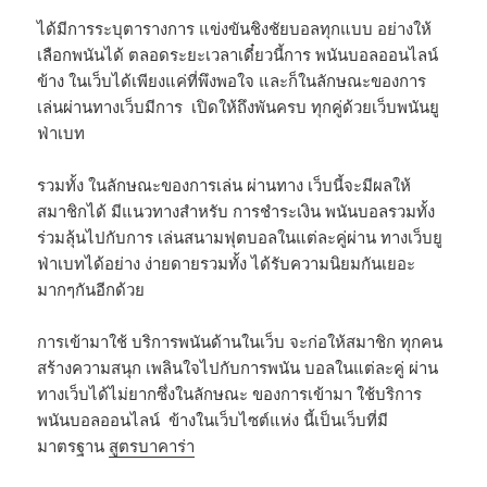
ได้มีการระบุตารางการ แข่งขันชิงชัยบอลทุกแบบ อย่างให้
เลือกพนันได้ ตลอดระยะเวลาเดี๋ยวนี้การ พนันบอลออนไลน์
ข้าง ในเว็บได้เพียงแค่ที่พึงพอใจ และก็ในลักษณะของการ
เล่นผ่านทางเว็บมีการ เปิดให้ถึงพันครบ ทุกคู่ด้วยเว็บพนันยู
ฟ่าเบท
รวมทั้ง ในลักษณะของการเล่น ผ่านทาง เว็บนี้จะมีผลให้
สมาชิกได้ มีแนวทางสำหรับ การชำระเงิน พนันบอลรวมทั้ง
ร่วมลุ้นไปกับการ เล่นสนามฟุตบอลในแต่ละคู่ผ่าน ทางเว็บยู
ฟ่าเบทได้อย่าง ง่ายดายรวมทั้ง ได้รับความนิยมกันเยอะ
มากๆกันอีกด้วย
การเข้ามาใช้ บริการพนันด้านในเว็บ จะก่อให้สมาชิก ทุกคน
สร้างความสนุก เพลินใจไปกับการพนัน บอลในแต่ละคู่ ผ่าน
ทางเว็บได้ไม่ยากซึ่งในลักษณะ ของการเข้ามา ใช้บริการ
พนันบอลออนไลน์ ข้างในเว็บไซต์แห่ง นี้เป็นเว็บที่มี
มาตรฐาน
สูตรบาคาร่า