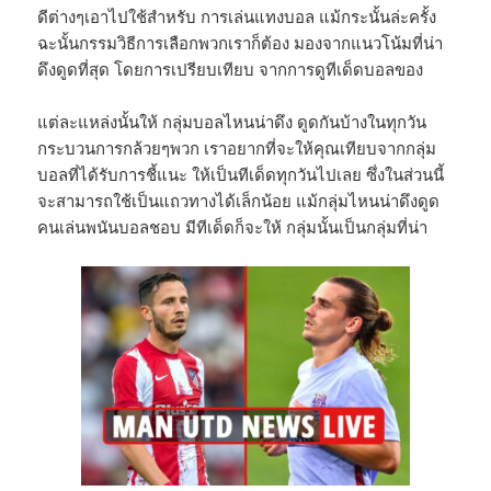
ดีต่างๆเอาไปใช้สำหรับ การเล่นแทงบอล แม้กระนั้นล่ะครั้ง
ฉะนั้นกรรมวิธีการเลือกพวกเราก็ต้อง มองจากแนวโน้มที่น่า
ดึงดูดที่สุด โดยการเปรียบเทียบ จากการดูทีเด็ดบอลของ
แต่ละแหล่งนั้นให้ กลุ่มบอลไหนน่าดึง ดูดกันบ้างในทุกวัน
กระบวนการกล้วยๆพวก เราอยากที่จะให้คุณเทียบจากกลุ่ม
บอลที่ได้รับการชี้แนะ ให้เป็นทีเด็ดทุกวันไปเลย ซึ่งในส่วนนี้
จะสามารถใช้เป็นแถวทางได้เล็กน้อย แม้กลุ่มไหนน่าดึงดูด
คนเล่นพนันบอลชอบ มีทีเด็ดก็จะให้ กลุ่มนั้นเป็นกลุ่มที่น่า