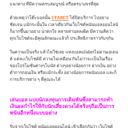
แนวทาง ที่มีความครบสมบูรณ์ หรือครบวงจรที่สุด
ด้วยเหตุว่าโต๊ะบอลนั้น
UFABET
ได้ปิดบริการ ไปอย่าง
ชัดเจน แม้กระนั้นใน เวลาเดียวกันเว็บไซต์พนันบอลออนไลน์
ก็มากขึ้นมาอย่าง น่าตกใจ หลายท่านหลงผิด มีความคิดว่า
ทุกเว็บไซต์จะมีคุณลักษณะแล้วก็ ประสิทธิภาพราวกับๆกัน
ในความเป็นจริง แล้วไม่ใช่เลย แทงบอลufabetไม่ผ่านเอเยน
ต์ แต่ละเว็บไซต์มี ความไม่เหมือน กันไม่ว่าจะเป็นในเรื่อง
ของโปรโมชั่นต่างๆโบนัส ต่างๆอย่างน้อยการ ฝากเงิน อย่าง
ต่ำการถอนเงิน หรือแม้กระทั้ง อย่างน้อยการพนันบอล และก็
การบริการต่าง ๆ ที่คุณจะได้
เล่นบอล แบบนักลงทุนการเดิมพันซึ่งสามารถทำ
เงินผลกำไรให้กับนักเสี่ยงดวงได้จริงๆถือเป็นการ
พนันอีกหนึ่งแบบอย่าง
รับจากเว็บไซต์ พนันบอลออนไลน์ เข้าเลือกกันว่า เว็บไซต์