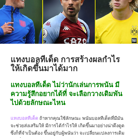
แทงบอลทีเด็ด การสร้างผลกำไร
ให้เกิดขึ้นมาได้มาก
แทงบอลทีเด็ด ไม่ว่านักเล่นการพนัน มี
ความรู้สึกอยากได้ที่ จะเลือกวางเดิมพัน
ไปด้วยลักษณะไหน
แทงบอลทีเด็ด
ถ้าหากคุณใช้ลักษณะ พนันบอลทีเด็ดที่มีมัน
จะช่วยส่งเสริมให้ มีการได้กำไรให้ เกิดขึ้นมาอย่างน่าดึงดูด
ซึ่งก็ที่จำเป็นต้อง ขึ้นอยู่กับผู้พนันว่า จะเปลี่ยนแปลงการเดิม