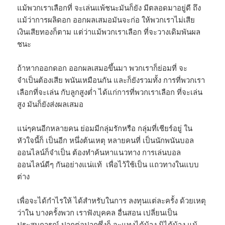
แม้พวกเราเลือกที่ จะเล่นแพ้ชนะมันก็ยัง มีตลอดมาอยู่ดี ถึง
แม้ว่าการผลิดอก ออกผลเสมอมันจะก่อ ให้พวกเราไม่เสีย
เงินเสียทองก็ตาม แต่ว่าแม้พวกเราเลือก ที่จะวางเดิมพันผล
ชนะ
ถ้าหากออกดอก ออกผลเสมอขึ้นมา พวกเราก็ย่อมที่ จะ
จำเป็นต้องเสีย พนันเหมือนกัน และก็ยังรวมทั้ง การที่พวกเรา
เลือกที่จะเล่น กับลูกสูงต่ำ ได้แก่การที่พวกเราเลือก ที่จะเล่น
สูง มันก็ยังส่งผลเสมอ
แน่ๆคนอีกหลายคน ย่อมมีกลุ่มรักหรือ กลุ่มที่เชียร์อยู่ ใน
หัวใจนี้ก็ เป็นอีก หนึ่งต้นเหตุ หลายคนที่ เป็นนักพนันบอล
ออนไลน์ก็จำเป็น ต้องทำค้นหาแนวทาง การเล่นบอล
ออนไลน์ดีๆ กันอย่างแน่แท้ เพื่อไว้ใช้เป็น แถวทางในแบบ
ต่าง
เพื่อจะได้กำไรให้ ได้สำหรับในการ ลงทุนแต่ละครั้ง ด้วยเหตุ
ว่าใน บางครั้งพวก เราฟังบุคคล อื่นสอน เปลี่ยนเป็น
ประสบการณ์ ปากต่อปากซึ่งก็ จะแทงได้บ้าง มิได้บ้าง แม้