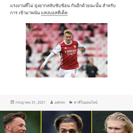
แรงงานที่ไม่ ยุ่งยากสลับซับซ้อน กันอีกด้วยฉะนั้น สำหรับ
การ เข้ามาพนัน
แทงบอลทีเด็ด
เขียน
ผู้
หมวด
กรกฎาคม 31, 2021
admin
คาสิโนออนไลน์
เมื่อ
เขียน
หมู่