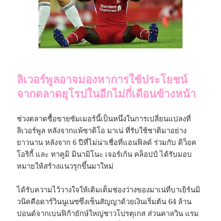
ลิเวอร์พูลอาจมองหาการใช้ประโยชน์
จากตลาดยุโรปในอีกไม่กี่เดือนข้างหน้า
ช่วงตลาดซื้อขายซัมเมอร์นี้เป็นหนึ่งในการเปลี่ยนแปลงที่
ลิเวอร์พูล หลังจากแพ้ซาดิโอ มาเน่ ที่รับใช้ชาติมาอย่าง
ยาวนาน หลังจาก 6 ปีที่ไม่น่าเชื่อที่แอนฟิลด์ ร่วมกับ ดิว็อค
โอริกี้ และ ทาคูมิ มินามิโนะ เจอร์เก้น คล็อปป์ ได้รับมอบ
หมายให้สร้างแนวรุกขึ้นมาใหม่
ได้รับความไว้วางใจให้เติมเต็มช่องว่างของมาเน่ที่บาเยิร์นมิ
วนิคคือดาร์วินนูเนซซึ่งเซ็นสัญญาด้วยเงินเริ่มต้น 64 ล้าน
ปอนด์จากเบนฟิก้ายักษ์ใหญ่ชาวโปรตุเกส ส่วนคาลวิน แรม