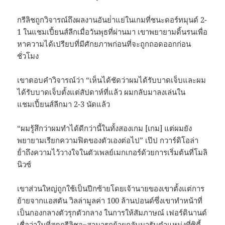
กรีลิชถูกวิจารณ์ถึงผลงานอันย่ําแย่ในเกมที่ชนะดอร์ทมุนด์ 2-
1 ในแชมเปี้ยนส์ลีกเมื่อวันพุธที่ผ่านมา เขาพยายามดิ้นรนเพื่อ
หาความได้เปรียบที่มีศักยภาพก่อนที่จะถูกถอดออกก่อน
ชั่วโมง
เขาตอบคําวิจารณ์ว่า “เห็นได้ชัดว่าผมได้รับบาดเจ็บและผม
ได้รับบาดเจ็บตั้งแต่สัปดาห์ที่แล้ว ผมกลับมาลงเล่นใน
แชมเปี้ยนส์ลีกมา 2-3 นัดแล้ว
“ผมรู้สึกว่าผมทําได้ดีกว่านี้ในทั้งสองเกม [เกม] แต่ผมยัง
พยายามเรียกความฟิตของตัวเองต่อไป” เป๊ป กวาร์ดิโอล่า
ย้ําถึงความไว้วางใจในตัวเพลย์เมกเกอร์ด้วยการเริ่มต้นที่โมลิ
นิวซ์
เขาส่วนใหญ่ถูกใช้เป็นปีกซ้ายโดยเจ้านายของเขาตั้งแต่การ
ย้ายจากแอสตัน วิลล่ามูลค่า 100 ล้านปอนด์ซึ่งเขาทําหน้าที่
เป็นกองกลางตัวรุกตัวกลาง ในการให้สัมภาษณ์ เฟอร์ดินานด์
เชื่อว่าในที่สุดกรีลิชจะสามารถย้ายกลับมารับตําแหน่งที่ซิตี้