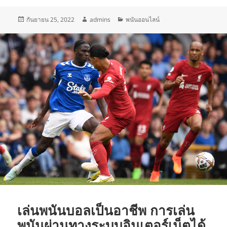
เขียน
ผู้
หมวด
กันยายน 25, 2022
admins
พนันออนไลน์
เมื่อ
เขียน
หมู่
เล่นพนันบอลเป็นอาชีพ การเล่น
พนันผ่านทางระบบอินเตอร์เน็ตได้