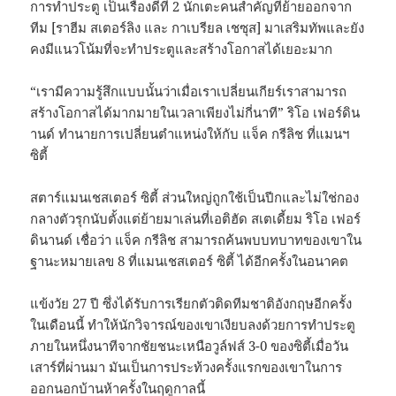
การทําประตู เป็นเรื่องดีที่ 2 นักเตะคนสําคัญที่ย้ายออกจาก
ทีม [ราฮีม สเตอร์ลิง และ กาเบรียล เชซุส] มาเสริมทัพและยัง
คงมีแนวโน้มที่จะทําประตูและสร้างโอกาสได้เยอะมาก
“เรามีความรู้สึกแบบนั้นว่าเมื่อเราเปลี่ยนเกียร์เราสามารถ
สร้างโอกาสได้มากมายในเวลาเพียงไม่กี่นาที” ริโอ เฟอร์ดิน
านด์ ทํานายการเปลี่ยนตําแหน่งให้กับ แจ็ค กรีลิช ที่แมนฯ
ซิตี้
สตาร์แมนเชสเตอร์ ซิตี้ ส่วนใหญ่ถูกใช้เป็นปีกและไม่ใช่กอง
กลางตัวรุกนับตั้งแต่ย้ายมาเล่นที่เอติฮัด สเตเดี้ยม ริโอ เฟอร์
ดินานด์ เชื่อว่า แจ็ค กรีลิช สามารถค้นพบบทบาทของเขาใน
ฐานะหมายเลข 8 ที่แมนเชสเตอร์ ซิตี้ ได้อีกครั้งในอนาคต
แข้งวัย 27 ปี ซึ่งได้รับการเรียกตัวติดทีมชาติอังกฤษอีกครั้ง
ในเดือนนี้ ทําให้นักวิจารณ์ของเขาเงียบลงด้วยการทําประตู
ภายในหนึ่งนาทีจากชัยชนะเหนือวูล์ฟส์ 3-0 ของซิตี้เมื่อวัน
เสาร์ที่ผ่านมา มันเป็นการประท้วงครั้งแรกของเขาในการ
ออกนอกบ้านห้าครั้งในฤดูกาลนี้