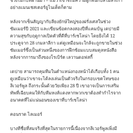
ช่วงไม่กี่ปีที่ผ่านมา – แม้ว่าเขาจะมีความผูกพันกับสโมสรเก่า
อย่างแมนเชสเตอร์ยูไนเต็ดก็ตาม
หลังจากเซ็นสัญญากับลียงยักษ์ใหญ่ของฝรั่งเศสในช่วง
ซัมเมอร์ปี 2021 และเขียนข้อตกลงสองปีที่แคมป์นู เดปายมี
ความสุขกับฤดูกาลเปิดตัวที่ดีที่บาร์เซโลน่า โดยยิงได้ 12
ประตูจาก 28 เกมลาลีกา แต่ดูเหมือนจะใกล้จะถูกขายในช่วง
ซัมเมอร์ซึ่งเป็นส่วนหนึ่งของการฝึกซ้อมแบบสมดุลหนังสือ
หลังจากการมาถึงของโรเบิร์ต เลวานดอฟสกี้
เดปาย สามารถคุมทีมในตําแหน่งกองหน้าได้เกือบทั้ง 1 คน
ดูเหมือนว่าเขาจะได้ลงเล่นเป็นตัวจริงในกรอบเขตโทษของ
ลิเวอร์พูล ถึงกระนั้นด้วยวัยเพียง 28 ปี เขาอาจเป็นการเสริม
ทัพที่เฉียบคมให้กับทีมหงส์แดงหากพวกเขาต้องทํากําไรจาก
อนาคตที่ไม่แน่นอนของเขาที่บาร์เซโลน่า
คอนราด ไลเมอร์
บางทีชื่อที่สมจริงที่สุดในรายการนี้เนื่องจากลิเวอร์พูลเพิ่งมี