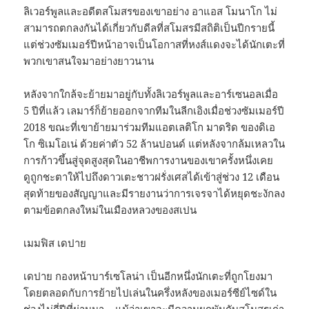
ลิเวอร์พูลและอดีตสโมสรของเขาอย่าง อาแอส โมนาโก ไม่
สามารถตกลงกันได้เกี่ยวกับดีลที่สโมสรมีสถิติเป็นปีกรายนี้
แต่ช่วงซัมเมอร์ปีหน้าอาจเป็นโอกาสที่หงส์แดงจะได้นักเตะที่
พวกเขาสนใจมาอย่างยาวนาน
หลังจากใกล้จะย้ายมาอยู่กับทั้งลิเวอร์พูลและอาร์เซนอลเมื่อ
5 ปีที่แล้ว เลมาร์ก็ย้ายออกจากทีมในลีกเอิงเมื่อช่วงซัมเมอร์ปี
2018 ขณะที่เขาย้ายมาร่วมทีมแอตเลติโก มาดริด ของดิเอ
โก ซิเมโอเน่ ด้วยค่าตัว 52 ล้านปอนด์ แต่หลังจากล้มเหลวใน
การก้าวขึ้นสู่จุดสูงสุดในอาชีพการงานของเขาครั้งหนึ่งเคย
ดูถูกชะตาให้ไปถึงดาวเตะชาวฝรั่งเศสได้เข้าสู่ช่วง 12 เดือน
สุดท้ายของสัญญาและมีรายงานว่าการเจรจาได้หยุดชะงักลง
ตามข้อตกลงใหม่ในเมืองหลวงของสเปน
เมมฟิส เดปาย
เดปาย กองหน้าบาร์เซโลน่า เป็นอีกหนึ่งนักเตะที่ถูกโยงมา
โดยตลอดกับการย้ายไปเล่นในครึ่งหลังของเมอร์ซีย์ไซด์ใน