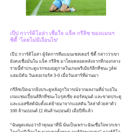
เป๊ป กวาร์ดิโอล่า เชื่อใจ แจ็ค กรีลิช ของแมนฯ
ซิตี้ ‘โดยไม่มีเงื่อนไข’
เป๊ป กวาร์ดิโอล่า ผู้จัดการทีมแมนเชสเตอร์ ซิตี้ กล่าวว่าเขา
ยังคงเชื่อมั่นใน แจ็ค กรีลิช มาโดยตลอดหลังจากที่กองกลาง
รายนี้ทําประตูแรกของฤดูกาลในเกมพรีเมียร์ลีกที่ชนะวูล์ฟ
แฮมป์ตัน วันเดอเรอร์ส 3-0 เมื่อวันเสาร์ที่ผ่านมา
กรีลิชเปิดฉากยิงประตูหลังถูกวิจารณ์จากผลงานที่ย่ําแย่ใน
เกมแชมเปี้ยนส์ลีกที่ชนะโบรุสเซีย ดอร์ทมุนด์ และขาดประตู
และแอสซิสต์นับตั้งแต่ย้ายมาจากแอสตัน วิลล่าด้วยค่าตัว
100 ล้านปอนด์ (2 พันล้านปอนด์) เมื่อปีที่แล้ว
“ฉันพูดเสมอว่าถ้าคุณมาที่นี่ นั่นเป็นเพราะฉันเชื่อใจพวกเขา
โดยไม่มีเงื่อนไข พวกเขาทั้งหมด ผมรู้จักพวกเขา” กวาร์ดิโอ