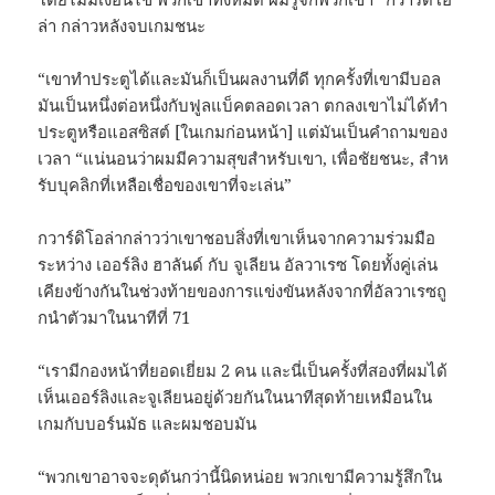
ล่า กล่าวหลังจบเกมชนะ
“เขาทําประตูได้และมันก็เป็นผลงานที่ดี ทุกครั้งที่เขามีบอล
มันเป็นหนึ่งต่อหนึ่งกับฟูลแบ็คตลอดเวลา ตกลงเขาไม่ได้ทํา
ประตูหรือแอสซิสต์ [ในเกมก่อนหน้า] แต่มันเป็นคําถามของ
เวลา “แน่นอนว่าผมมีความสุขสําหรับเขา, เพื่อชัยชนะ, สําห
รับบุคลิกที่เหลือเชื่อของเขาที่จะเล่น”
กวาร์ดิโอล่ากล่าวว่าเขาชอบสิ่งที่เขาเห็นจากความร่วมมือ
ระหว่าง เออร์ลิง ฮาลันด์ กับ จูเลียน อัลวาเรซ โดยทั้งคู่เล่น
เคียงข้างกันในช่วงท้ายของการแข่งขันหลังจากที่อัลวาเรซถู
กนําตัวมาในนาทีที่ 71
“เรามีกองหน้าที่ยอดเยี่ยม 2 คน และนี่เป็นครั้งที่สองที่ผมได้
เห็นเออร์ลิงและจูเลียนอยู่ด้วยกันในนาทีสุดท้ายเหมือนใน
เกมกับบอร์นมัธ และผมชอบมัน
“พวกเขาอาจจะดุดันกว่านี้นิดหน่อย พวกเขามีความรู้สึกใน