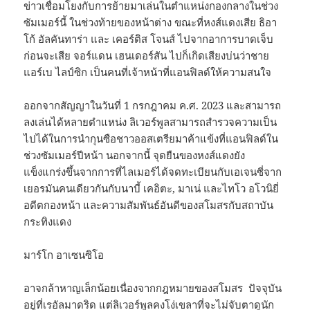
ข่าวเชื่อมโยงกับการย้ายมาเล่นในตําแหน่งกองกลางในช่วง
ซัมเมอร์นี้ ในช่วงท้ายของหน้าต่าง ขณะที่หงส์แดงเสีย ธิอา
โก้ อัลคันทาร่า และ เคอร์ติส โจนส์ ไปจากอาการบาดเจ็บ
ก่อนจะเสีย จอร์แดน เฮนเดอร์สัน ไปก็เกิดเสียงบ่นว่าชาย
แอร์เบ ไลป์ซิก เป็นคนที่เจ้าหน้าที่แอนฟิลด์ให้ความสนใจ
ออกจากสัญญาในวันที่ 1 กรกฎาคม ค.ศ. 2023 และสามารถ
ลงเล่นได้หลายตําแหน่ง ลิเวอร์พูลสามารถสํารวจความเป็น
ไปได้ในการนํากุนซือชาวออสเตรียมาค้าแข้งที่แอนฟิลด์ใน
ช่วงซัมเมอร์ปีหน้า นอกจากนี้ จุดยืนของหงส์แดงยัง
แข็งแกร่งขึ้นจากการที่ไลเมอร์ได้จดทะเบียนกับเอเจนซี่จาก
เยอรมันคนเดียวกันกับนาบี้ เคอิตะ, มาเน่ และไทโว อโวนิยี่
อดีตกองหน้า และความสัมพันธ์อันดีของสโมสรกับสถาบัน
กระทิงแดง
มาร์โก อาเซนซิโอ
อาจกล้าหาญเล็กน้อยเนื่องจากกฎหมายของสโมสร ปัจจุบัน
อยู่ที่เรอัลมาดริด แต่ลิเวอร์พูลคงโง่เขลาที่จะไม่จับตาดูนัก