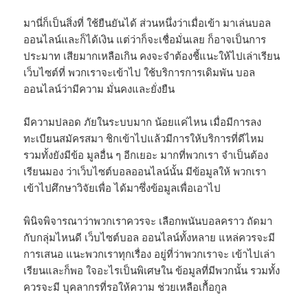
มานี่ก็เป็นสิ่งที่ ใช้ยืนยันได้ ส่วนหนึ่งว่าเมื่อเข้า มาเล่นบอล
ออนไลน์และก็ได้เงิน แต่ว่าก็จะเชื่อมั่นเลย ก็อาจเป็นการ
ประมาท เสียมากเหลือเกิน คงจะจำต้องชี้แนะให้ไปเล่าเรียน
เว็บไซต์ที่ พวกเราจะเข้าไป ใช้บริการการเดิมพัน บอล
ออนไลน์ว่ามีความ มั่นคงและยั่งยืน
มีความปลอด ภัยในระบบมาก น้อยแค่ไหน เมื่อมีการลง
ทะเบียนสมัครสมา ชิกเข้าไปแล้วมีการให้บริการที่ดีไหม
รวมทั้งยังมีข้อ มูลอื่น ๆ อีกเยอะ มากที่พวกเรา จำเป็นต้อง
เรียนมอง ว่าเว็บไซต์บอลออนไลน์นั้น มีข้อมูลให้ พวกเรา
เข้าไปศึกษาวิจัยเพื่อ ได้มาซึ่งข้อมูลเพื่อเอาไป
พินิจพิจารณาว่าพวกเราควรจะ เลือกพนันบอลคราว ถัดมา
กับกลุ่มไหนดี เว็บไซต์บอล ออนไลน์ทั้งหลาย แหล่ควรจะมี
การเสนอ แนะพวกเราทุกเรื่อง อยู่ที่ว่าพวกเราจะ เข้าไปเล่า
เรียนและก็พอ ใจอะไรเป็นพิเศษใน ข้อมูลที่มีพวกนั้น รวมทั้ง
ควรจะมี บุคลากรที่รอให้ความ ช่วยเหลือเกื้อกูล