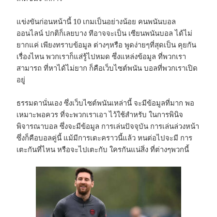
แข่งขันก่อนหน้านี้ 10 เกมเป็นอย่างน้อย คนพนันบอล
ออนไลน์ ปกติก็เลยบาง ทีอาจจะเป็น เซียนพนันบอล ได้ไม่
ยากแค่ เพียงทราบข้อมูล ต่างๆหรือ พูดง่ายๆที่สุดเป็น คุยกัน
เรื่องไหน พวกเราก็แส่รู้ไปหมด ซึ่งแหล่งข้อมูล ที่พวกเรา
สามารถ ที่หาได้ไม่ยาก ก็คือเว็บไซต์พนัน บอลที่พวกเราเปิด
อยู่
ธรรมดานั่นเอง ซึ่งเว็บไซต์พนันเหล่านี้ จะมีข้อมูลที่มาก พอ
เหมาะพอควร ที่จะพวกเราเอา ไว้ใช้สำหรับ ในการพินิจ
พิจารณาบอล ซึ่งจะมีข้อมูล การเล่นปัจจุบัน การเล่นล่วงหน้า
ซึ่งก็คือบอลคู่นี้ แม้มีการเตะคราวนี้แล้ว หนต่อไปจะมี การ
เตะกันที่ไหน หรือจะไปเตะกับ ใครกันแน่สิ่ง ที่ต่างๆพวกนี้