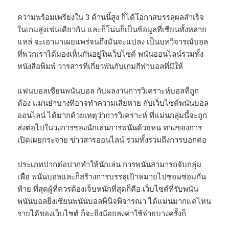
ความพร้อมเพรียงใน 3 ด้านนี้สูง ก็ได้โอกาสบรรลุผลสำเร็จ
ในเกมสูงเช่นเดียวกัน และก็โน่นก็เป็นข้อมูลที่เซียนทั้งหลาย
แหล่ จะเอามาเผยแพร่จนถึงมันจะแปลง เป็นบทวิจารณ์บอล
ที่พวกเราได้มองเห็นกันอยู่ในเว็บไซต์ พนันออนไลน์รวมทั้ง
หนังสือพิมพ์ วารสารที่เกี่ยวพันกับเกมกีฬาบอลที่มีให้
แฟนบอลเซียนพนันบอล กับผลงานการวิเคราะห์บอลที่ถูก
ต้อง แม่นยำบางทีอาจทำความเสียหาย กับเว็บไซต์พนันบอล
ออนไลน์ ได้มากด้วยเหตุว่าการวิเคราะห์ ที่แม่นกลุ่มนี้จะถูก
ส่งต่อไปในวงการของนักเล่นการพนันด้วยหน ทางของการ
เปิดเผยกระจาย ข่าวสารออนไลน์ รวมทั้งรวมถึงการบอกต่อ
ประเภทปากต่อปากทำให้นักเล่น การพนันสามารถจับกลุ่ม
เพื่อ พนันบอลและก็สร้างการบรรลุเป้าหมายไปซอมซ่อมกัน
ท้าย ที่สุดผู้ที่ควรต้องเจ็บหนักที่สุดก็คือ เว็บไซต์ที่รับพนัน
พนันบอลยิ่งเซียนพนันบอลพินิจพิจารณา ได้แม่นมากแค่ไหน
รายได้ของเว็บไซต์ ก็จะยิ่งน้อยลงค่าใช้จ่ายบางครั้งก็