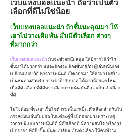
เว็บแทงบอลแนะนำ ถือว่าเป็นตัว
เลือกที่ดีไม่ใช่น้อย
เว็บแทงบอลแนะนำ ถ้าชี้แนะคุณมา ให้
เอาไปวางเดิมพัน มันมีตัวเลือก ต่างๆ
ที่มากกว่า
เว็บแทงบอลแนะนำ
มันจะช่วยสนับสนุน ให้มีการได้กำไร
ขึ้นมาได้มากกว่า มันจะต้องจะ ต้องขึ้นอยู่กับ ผู้เล่นพนันเอง
เปลี่ยนแปลงวิถี ทางการพนันที่ เปิดออกมา ให้สามารถสร้าง
เป็นหนทางสำหรับ การเข้าถึงกับบอล ได้มากน้อยแค่ไหน
เมื่อมีตัวเลือก ที่ดีมีทาง เลือกการพนัน มันถือว่าเป็น ตัวเลือก
ที่ดี
ไม่ใช่น้อย ที่จะเอาเว็บไซต์ พวกนั้นมาเป็น ตัวเลือกสำหรับใน
การลงเงินเล่นกับบอล ในแต่ละคู่ที่ เปิดออกมา เพราะเหตุ
ว่าการ มีแบบการพนันที่ดี มีตัวเลือกที่ มีความสนใจ หรือการ
เปิดราคา ที่ดียิ่งขึ้น มันจะเปลี่ยน เป็นตัวเลือก ให้คนที่วาง