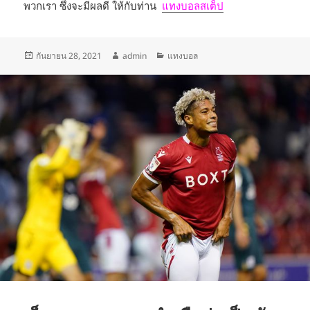
พวกเรา ซึ่งจะมีผลดี ให้กับท่าน
แทงบอลสเต็ป
เขียน
ผู้
หมวด
กันยายน 28, 2021
admin
แทงบอล
เมื่อ
เขียน
หมู่