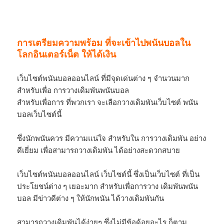
การเตรียมความพร้อม ที่จะเข้าไปพนันบอลใน
โลกอินเตอร์เน็ต ให้ได้เงิน
เว็บไซต์พนันบอลออนไลน์ ที่มีจุดเด่นต่าง ๆ จำนวนมาก
สำหรับเพื่อ การวางเดิมพันพนันบอล
สำหรับเพื่อการ ที่พวกเรา จะเลือกวางเดิมพันเว็บไซต์ พนัน
บอลเว็บไซต์นี้
ซึ่งนักพนันควร มีความแน่ใจ สำหรับใน การวางเดิมพัน อย่าง
ดีเยี่ยม เพื่อสามารถวางเดิมพัน ได้อย่างสะดวกสบาย
เว็บไซต์พนันบอลออนไลน์ เว็บไซต์นี้ ซึ่งเป็นเว็บไซต์ ที่เป็น
ประโยชน์ต่าง ๆ เยอะมาก สำหรับเพื่อการวาง เดิมพันพนัน
บอล มีข่าวดีต่าง ๆ ให้นักพนัน ได้วางเดิมพันกัน
สามารถวางเดิมพันได้ง่ายๆ ซึ่งไม่มีข้อด้อยอะไร ก็ตาม