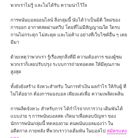
พวกเราไม่รู้ และไม่ได้รับ ความน่าไว้ใจ
การพนันบอลออนไลน์ สิ่งกลุ่มนี้ นับได้ว่าเป็นมิติ ใหม่ของ
การออก อากาศสดผ่านทวีป โดยที่ไม่มีสัญญาณใด ใดรบ
กานไม่กระตุก ไม่สะดุด และไม่ค้าง อย่างที่เว็บไซต์อื่น ๆ เคย
มีมา
ด้วยเหตุว่าพวกเรา รู้เรื่องทุกสิ่งที่มี ความต้องการ ของผู้ชม
พวกเราก็เลยปรับปรุง ระบบการถ่ายทอดสด ให้มีคุณภาพ
สูงสุด
ทั้งยังยังสร้าง จังหวะสำหรับ ในการทำเงิน ผลกำไร ให้กับผู้ ที่
ไม่ได้อยาก ต้องการมองบอล เพียงแต่เพื่อ ความเพลิดเพลิน
การผลิตจังหวะ สำหรับการ ได้กำไรจากการวาง เดิมพันได้
แบบง่าย ๆ การพนันบอลสด เกิดมาเพื่อตอบปัญหา ของ
นักการพนันกลุ่มนี้ ทดลองถาม คนพนันบอลมองว่า ใน
อดีตกาล ภายหลัง ที่พวกเราวางเดิมพัน ในบอลไป
สมัครแทง