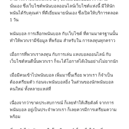
นั่นเอง ซึ่งเว็บไซต์พนันบอลออนไลน์เว็บไซต์แห่งนี้ มีให้นัก
พนันได้รับคุณค่า ที่ดีเยี่ยมมายนั่นเอง ซึ่งเปิดให้บริการตลอด
1 วัน
พนันบอล การเลือกพนันบอล กับเว็บไซต์ ที่ตามมาตรฐานนั้น
ทำให้พวกเรามีข้อมูล ที่พร้อม สำหรับใน การลงทุนทุกคราว
เมื่อการที่พวกเราลงทุน กับการเล่น แทงบอลออนไลน์ กับ
เว็บไซต์หนดีนั้นพวกเรา ก็จะได้โอกาสได้เงินอย่างไม่ยากนัก
เมื่อมีคนเข้าไปพนันบอล เพิ่มมาขึ้นเรื่อย พวกเรา ก็จำเป็น
ต้องเตรียมตัว ก่อนจะพนันบอลยิ่ง ในส่วนของนักพนันบอล
คนใหม่ ทั้งหลายแหล่ที่
เนื่องจากว่าขาดประสบการณ์ ก็เลยทำให้เสียตังค์ จากการ
พนันบอล อยู่เป็นประจำพวกเรา ก็เลยควรมีการเตรียมความ
พร้อม