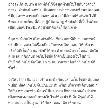
อาจจะเกินงบประมาณที่ตั้งไว้ซึ่ง สุดท้ายเว็บไซต์บางครั้งก็
อาจจะจำต้องปิดตัวไป ซึ่งหลักการทำงานของเซียนพนันบอล
ที่มีคุณภาพควรจะมีเอกลักษณ์ และก็มีลักษณ์ที่เด่นชัดไม่มี
ข้อตกลงและก็กฎที่ต้องปฏิบัติตามกฎ ข้อบังคับที่เว็บไซต์ระบุ
เซียนบอลUFABET ตัวช่วยที่ดีและก็มีคุณภาพ
ที่สุด จะมีเว็บไซต์ไหนบ้างที่นำเซียน บอลที่มีประสบการณ์
หรือมีความเก่ง ในเรื่องเกี่ยวกับการพนันบอลมาให้บริการ
หรือให้ทีเด็ดกับ สมาชิกที่ได้กระทำการสมัคร เป็นสมาชิกใน
สมัครสมาชิกกับทางเว็บไซต์แล้วจำเป็นต้องเว็บไซต์ นี้
เว็บไซต์เว็บไซต์พนันบอล ระดับนานาชาติแล้วก็เว็บไซต์ที่
ขึ้นชื่อ
ว่าให้บริการดีมาอย่างช้านานชั่ว กัลปวสานเว็บไซต์พนันบอล
ที่เยี่ยมที่สุด เว็บไซต์UFABET ที่มีพร้อมบริการทีเด็ดบอลมา
ให้กับ ท่านสมาชิกเพื่อนำใช้ประกอบ กิจการตกลงใจสำหรับ
เพื่อการแทง บอลกับทางเว็บไซต์ที่จะนำ ทีเด็ดดีๆแล้วก็มี
ความน่าจะเป็น สูงมาให้กับท่านสมาชิก เพื่อท่าน