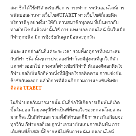
สมาชิกได้ใช้ฟรีสำหรับเพื่อการ กระทำการพนันออนไลน์การ
พนันบอลผ่านทางเว็บไซต์UFABET ทางเว็บไซต์ก็เลยคิด
บริการดีๆ อย่างงี้มาให้กับท่านสมาชิกทุกคน ที่เป็นพวกกับ
ทางเว็บไซต์แล้วเท่านั้นวิธี การ แทง บอล ออนไลน์ นั้นในเมื่อ
กีฬาทุกชนิด มีการชิงชัยกันดูเหมือนจะทุกวัน
มันจะแตกต่างกันก็แค่ระยะเวลา รวมทั้งฤดูการที่เหมาะสม
กับกีฬา ชนิดนั้นๆการประลองกีฬาก็จะมีฝูงคนที่ถูกใจกีฬา
แตกต่างออกไป ต่างคนก็ต่างเชียร์กีฬาที่ ต้นเองติดอกติดใจ
กีฬาบอลก็เป็นอีกกีฬาหนึ่งที่มีผู้พอใจรอติดตาม การแข่งขัน
ชิงชัยกันตลอด แล้วก็การที่มีคนติดตามการแข่งขันชิงชัย
ติดต่อ UFABET
ในกีฬาบอลกันมากมายนั้น มันก็ก่อให้เกิดการเดิมพันที่เกิด
ขึ้นในบอล โดยเหตุนี้กีฬาเป็นที่พึงพอใจของทุกคนโดยส่วน
มากก็จะเป็นกีฬาบอล รวมทั้งกีฬาบอลก็มีการเตะกันเกือบจะ
ทุกวี่วัน กีฬาบอลก็เลยถูกนำเอามาเป็นเกมการเดิมพัน การ
เดิมพันที่ล้ำสมัยนี้ก็อาจหนีไม่พ้นการพนันบอลออนไลน์