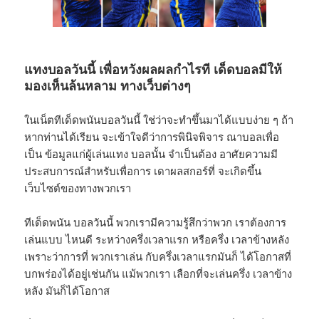
แทงบอลวันนี้ เพื่อหวังผลผลกำไรที เด็ดบอลมีให้
มองเห็นล้นหลาม ทางเว็บต่างๆ
ในเน็ตทีเด็ดพนันบอลวันนี้ ใช่ว่าจะทำขึ้นมาได้แบบง่าย ๆ ถ้า
หากท่านได้เรียน จะเข้าใจดีว่าการพินิจพิจาร ณาบอลเพื่อ
เป็น ข้อมูลแก่ผู้เล่นแทง บอลนั้น จำเป็นต้อง อาศัยความมี
ประสบการณ์สำหรับเพื่อการ เดาผลสกอร์ที่ จะเกิดขึ้น
เว็บไซต์ของทางพวกเรา
ทีเด็ดพนัน บอลวันนี้ พวกเรามีความรู้สึกว่าพวก เราต้องการ
เล่นแบบ ไหนดี ระหว่างครึ่งเวลาแรก หรือครึ่ง เวลาข้างหลัง
เพราะว่าการที่ พวกเราเล่น กับครึ่งเวลาแรกมันก็ ได้โอกาสที่
บกพร่องได้อยู่เช่นกัน แม้พวกเรา เลือกที่จะเล่นครึ่ง เวลาข้าง
หลัง มันก็ได้โอกาส