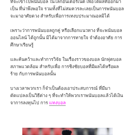
ที่จะเข้าไปพนันบอล ในโลกอินเตอร์เน็ต เพื่อได้ผลที่ออกมา
เป็น ที่น่าพึงพอใจ รวมทั้งที่ไม่สมควรละเลยเป็นการพนันบอล
จะมาอาศัยดวง สำหรับเพื่อการเทงบประมาณอลมิได้
เพราะว่าการพนันบอลถูกคู่ หรือเลือกแนวทาง ที่จะพนันบอล
ออนไลน์ ได้ถูกนั้น มิได้มาจากการทายใจ จำต้องอาศัย การ
ศึกษาเรียนรู้
และค้นคว้าและทำการวิจัย ในเรื่องราวของบอล นักฟุตบอล
สภาพแวดล้อม สำหรับเพื่อ การชิงชัยบอลที่มีผลได้หรือผล
ร้าย กับการพนันบอลนั้น
บางเวลาพวกเรา ก็จำเป็นต้องเอาประสบการณ์ ที่มีมา
ดัดแปลงเป็นวิธีต่าง ๆ ที่จะทำให้พวกเราพนันบอลแล้วได้เงิน
จาการลงทุนไป การ
แทงบอล