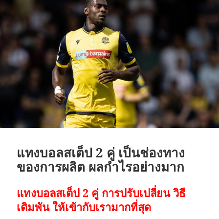
แทงบอลสเต็ป 2 คู่ เป็นช่องทาง
ของการผลิต ผลกำไรอย่างมาก
แทงบอลสเต็ป 2 คู่ การปรับเปลี่ยน วิธี
เดิมพัน ให้เข้ากับเรามากที่สุด