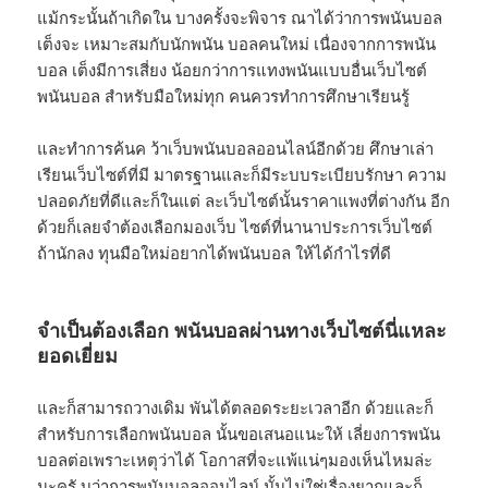
แม้กระนั้นถ้าเกิดใน บางครั้งจะพิจาร ณาได้ว่าการพนันบอล
เต็งจะ เหมาะสมกับนักพนัน บอลคนใหม่ เนื่องจากการพนัน
บอล เต็งมีการเสี่ยง น้อยกว่าการแทงพนันแบบอื่นเว็บไซต์
พนันบอล สำหรับมือใหม่ทุก คนควรทำการศึกษาเรียนรู้
และทำการค้นค ว้าเว็บพนันบอลออนไลน์อีกด้วย ศึกษาเล่า
เรียนเว็บไซต์ที่มี มาตรฐานและก็มีระบบระเบียบรักษา ความ
ปลอดภัยที่ดีและก็ในแต่ ละเว็บไซต์นั้นราคาแพงที่ต่างกัน อีก
ด้วยก็เลยจำต้องเลือกมองเว็บ ไซต์ที่นานาประการเว็บไซต์
ถ้านักลง ทุนมือใหม่อยากได้พนันบอล ให้ได้กำไรที่ดี
จำเป็นต้องเลือก พนันบอลผ่านทางเว็บไซต์นี่แหละ
ยอดเยี่ยม
และก็สามารถวางเดิม พันได้ตลอดระยะเวลาอีก ด้วยและก็
สำหรับการเลือกพนันบอล นั้นขอเสนอแนะให้ เลี่ยงการพนัน
บอลต่อเพราะเหตุว่าได้ โอกาสที่จะแพ้แน่ๆมองเห็นไหมล่ะ
นะครั บว่าการพนันบอลออนไลน์ นั้นไม่ใช่เรื่องยากและก็