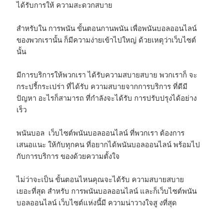
ได้รับการให้ ความสะดวกสบาย
สำหรับใน การพนัน ขั้นตอนกานพนัน เพื่อพนันบอลออนไลน์
ของพวกเรานั้น ก็มีความง่ายเข้าไปใหญ่ ด้วยเหตุว่าเว็บไซต์
นั้น
มีการบริการให้พวกเรา ได้รับความสบายสบาย พวกเราก็ จะ
กระปรี้กระเปร่า ที่ได้รับ ความสบายจากการบริการ ที่ดีมี
ปัญหา อะไรก็สามารถ ที่กำลังจะได้รับ การปรับปรุงได้อย่าง
เร็ว
พนันบอล เว็บไซต์พนันบอลออนไลน์ ที่พวกเรา ต้องการ
เสนอแนะ ให้กับทุกคน ที่อยากได้พนันบอลออนไลน์ พร้อมไป
กับการบริการ ของด้วยความตั้งใจ
ไม่ว่าจะเป็น ขั้นตอนไหนคุณจะได้รับ ความสบายสบาย
เยอะที่สุด สำหรับ การพนันบอลออนไลน์ และก็เว็บไซต์พนัน
บอลออนไลน์ เว็บไซต์แห่งนี้มี ความน่าวางใจสู งที่สุด