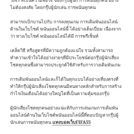
วงจร ที่เป็นความพอใจ ของกรุ๊ปผู้นัก การพนันทุกคน อย่าง
ไม่ต้องสงสัย โดยกรุ๊ปผู้นักเล่น การพนันทุกคน
สามารถเบิกบานไปกับ การลงทุนเกม การเดิมพันออนไลน์
ด้านในเว็บไซต์ พนันออนไลน์นี้ ได้อย่างเต็มเปี่ยม เนื่องจาก
ว่า ทางเว็บไซต์ พนันออนไลน์ได้มี การพรีเซ็นท์
เคล็ดวิธี หรือสูตรที่มีความถูกต้องแน่ใจ รวมทั้งสามารถ
ทำความเข้าใจได้อย่างง่ายๆที่มีประโยชน์ต่อกรุ๊ปผู้นักเสี่ยง
โชคทุกคนซึ่งสามารถประยุกต์ใช้สำหรับการวางเดิมพันเกม
การเดิมพันออนไลน์และก็ได้ในทุกแบบได้อย่างเที่ยงตรงที่
ทำให้กรุ๊ปผู้นักเสี่ยงโชคทุกคนมีหนทางหลักสำหรับการสร้าง
กำไรเงินเดือนได้อย่างใหญ่โตที่เป็นความคุ้มของกรุ๊ป
ผู้นักเสี่ยงโชคทุกคนอย่างแน่แท้กับการเล่นเกมการเดิมพัน
ออนไลน์ด้านในเว็บไซต์พนันออนไลน์นี้ที่ตอบปัญหากรุ๊ปผู้
นักเล่นการพนันทุกคน
แทงบอลเว็บFIFA55