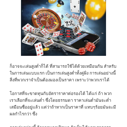
ก็อาจจะเล่นสูงต่ำก็ได้ ที่สามารถใช้ได้ด้วยเหมือนกัน สำหรับ
ในการเล่นแบบแรก เป็นการเล่นสูงต่ำทั้งคู่ฝั่ง การเล่นอย่างนี้
สิ่งที่พวกเราจำเป็นต้องมองเป็นราคา เพราะว่าพวกเราได้
โอกาสที่จะขาดทุนกับอัตราราคาต่อรองได้ ได้แก่ ถ้า พวก
เราเลือกที่จะเล่นต่ำ ซึ่งโดยธรรมดา ราคาเล่นต่ำมันจะต่ำ
เสมือนชื่ออยู่แล้ว แต่ว่าถ้าหากเป็นราคาที่ แทบๆร้อยมันจะมี
ผลกำไรกว่า ซึ่ง