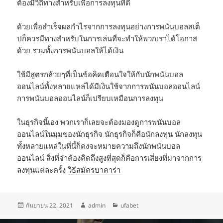
ต้องมีวิถีทางสำหรับเพื่อการลงทุนที่ดี
ด้วยเพื่อสำเร็จผลกำไรจากการลงทุนอย่างการพนันบอลสเต็
ปก็ควรมีทางสำหรับในการเล่นที่จะทำให้พวกเราได้โอกาส
ด้วย รวมทั้งการพนันบอลให้ได้เงิน
ใช้มีสูตรกล้วยๆที่เป็นข้อคิดเตือนใจให้กับนักพนันบอล
ออนไลน์ทั้งหลายแหล่ได้มีเงินใช้จากการพนันบอลออนไลน์
การพนันบอลออนไลน์ก็เปรียบเหมือนการลงทุน
ในธุรกิจนี้เอง พวกเราก็เลยจะต้องมองดูการพนันบอล
ออนไลน์ในมุมของนักธุรกิจ นักธุรกิจก็คือนักลงทุน นักลงทุน
ทั้งหลายแหล่ในที่นี้ก็คงจะหมายความถึงนักพนันบอล
ออนไลน์ สิ่งที่จำต้องคิดถึงสูงที่สุดก็คือการเสี่ยงที่มาจากการ
ลงทุนแต่ละครั้ง
วิธีสมัครบาคาร่า
เขียน
ผู้
หมวด
กันยายน 22, 2021
admin
ufabet
เมื่อ
เขียน
หมู่