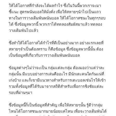
ให้ได้โอกาสที่กำลังจะได้ผลกำไร ซึ่งในวันนี้พวกเราจะมา
ชี้แนะ สูตรพนันบอลให้มั่งคั่ง เพื่อให้สหายๆนำไปเป็นแถว
ทางในการวางเดิมพันพนันบอล ให้ได้โอกาสชนะในทุกๆรอบ
ได้ ซึ่งข้อมูลพวกนี้ พวกเราได้ทดลองสัมผัสมาแล้ว ทดลอง
วางเดิมพันไปแล้ว
ซึ่งทำให้ได้โอกาสได้กำไรที่ดีเป็นอย่างมาก อย่างแรกเลยที่
สหายๆจำเป็นต้องทราบ ก็คือข้อมูล ซึ่งข้อมูลพวกนี้นั้น ต้อง
เป็นข้อมูลที่เกี่ยวกับการวางเดิมพันพนันบอล
ข้อมูลต่างๆไม่ว่าจะเป็น กลุ่มแต่ละกลุ่ม ต้องมองว่าแต่ว่าละ
กลุ่มนั้น มีแบบอย่างการเล่นคืออะไร มีนักเตะคนใดกันแน่ที่
เก่งบ้าง และก็เขามีแนวทางสำหรับการเตะบอลเช่นไรให้เข้า
รวมทั้งข้อมูลที่ได้รับมาจากสถิติสำหรับเพื่อการชิงชัยแต่ละ
รอบที่ผ่านๆมา
ซึ่งข้อมูลนี้ก็เป็นข้อมูลที่สำคัญ เพื่อให้สหายๆนั้น รู้ดีว่ากลุ่ม
ไหนได้โอกาสชนะมากมายน้อยแค่ไหน เพื่อจะวางเดิมพันได้