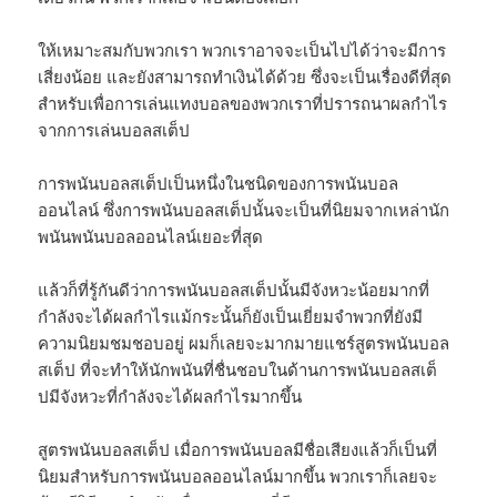
ให้เหมาะสมกับพวกเรา พวกเราอาจจะเป็นไปได้ว่าจะมีการ
เสี่ยงน้อย และยังสามารถทำเงินได้ด้วย ซึ่งจะเป็นเรื่องดีที่สุด
สำหรับเพื่อการเล่นแทงบอลของพวกเราที่ปรารถนาผลกำไร
จากการเล่นบอลสเต็ป
การพนันบอลสเต็ปเป็นหนึ่งในชนิดของการพนันบอล
ออนไลน์ ซึ่งการพนันบอลสเต็ปนั้นจะเป็นที่นิยมจากเหล่านัก
พนันพนันบอลออนไลน์เยอะที่สุด
แล้วก็ที่รู้กันดีว่าการพนันบอลสเต็ปนั้นมีจังหวะน้อยมากที่
กำลังจะได้ผลกำไรแม้กระนั้นก็ยังเป็นเยี่ยมจำพวกที่ยังมี
ความนิยมชมชอบอยู่ ผมก็เลยจะมากมายแชร์สูตรพนันบอล
สเต็ป ที่จะทำให้นักพนันที่ชื่นชอบในด้านการพนันบอลสเต็
ปมีจังหวะที่กำลังจะได้ผลกำไรมากขึ้น
สูตรพนันบอลสเต็ป เมื่อการพนันบอลมีชื่อเสียงแล้วก็เป็นที่
นิยมสำหรับการพนันบอลออนไลน์มากขึ้น พวกเราก็เลยจะ