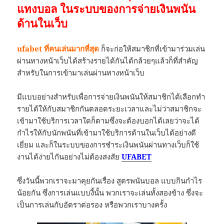
แทงบอล ในระบบของการจ่ายเงินพนัน
ด้านในเว็บ
ufabet ที่คนเล่นมากที่สุด
ก็จะก่อให้สมาชิกที่เข้ามาร่วมเล่น
ผ่านทางหน้าเว็บได้สร้างรายได้กันได้กล้วยๆแล้วก็ที่สำคัญ
สำหรับในการเข้ามาเล่นผ่านทางหน้าเว็บ
มีแบบอย่างสำหรับเพื่อการจ่ายเงินพนันให้สมาชิกได้เลือกทำ
รายได้ให้กับสมาชิกกันตลอดระยะเวลาและไม่ว่าสมาชิกจะ
เข้ามาใช้บริการเวลาใดก็ตามซึ่งจะต้องบอกได้เลยว่าจะได้
กำไรให้กับนักพนันที่เข้ามาใช้บริการด้านในเว็บได้อย่างดี
เยี่ยม และก็ในระบบของการชำระเงินพนันผ่านทางเว็บก็ใช้
งานได้ง่ายไกันอย่างไม่ต้องสงสัย
UFABET
ซึ่งวันนี้พวกเราจะมาคุยกันเรื่อง สูตรพนันบอล แบบกินกำไร
น้อยกัน ซึ่งการเล่นแบบงี้นั้น พวกเราจะเล่นทั้งสองข้าง ซึ่งจะ
เป็นการเล่นกับอัตราต่อรอง หรือพวกเราบางครั้ง