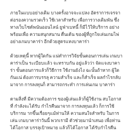
ภายในแบบอย่างเดิม บางครั้งอาจจะแปลง อัตราการเจรจา
ต่อรองความรวดเร็ว ใช้เวลาสำหรับ เพื่อการวางเดิมพัน ซึ่ง
ทางเว็บไซต์พนันออนไลน์ ยูฟ่าเบทนี้ ก็มีไว้ให้บริการ อย่าง
พร้อมเพื่อ ความสนุกสนาน ตื่นเต้น ของผู้ที่ถูกใจเล่นเกมไพ่
อย่างเกมบาคาร่า อีกด้วยสูตรแทงบาคาร่า
ด้วยเหตุนี้ หากผู้ใดกัน แน่ทำการวิจัยขั้นตอนการเล่น เกมบา
คาร่าเป็น ระเบียบแล้ว จะทราบกัน อยู่แล้วว่า จัดแจงบาคา
ร่า ขั้นตอนการแล้วก็วิธีการ ใช้งานยังไง ฉะนั้นถ้าหาก ผู้ใด
กันแน่ ต้องการบรรลุ ความสำเร็จ และก็สำเร็จ ผลกำไรกลับ
มาจาก การลงทุนก็ สามารถกระทำ การเล่นเกม บาคาร่า
ตามสิ่งที่ มีความต้องการ ของผู้เล่นแล้วก็ผู้ใช้งาน สบโอกาส
ที่ กำลังจะได้รับ กำไรคืนมาจาก การลงทุนแล้ว ก็การใช้
บริการม ากขึ้นเรื่อยๆแม้ท่านให้ ความสนใจสำหรับ ในการ
เล่น เกมบาคาร่าวันนี้ พวกเรามี ตัวช่วยมานำเสนอ เพื่อท่าน
ได้โอกาส บรรลุเป้าหมาย แล้วก็ได้โอกาส ได้รับกำไรคืน