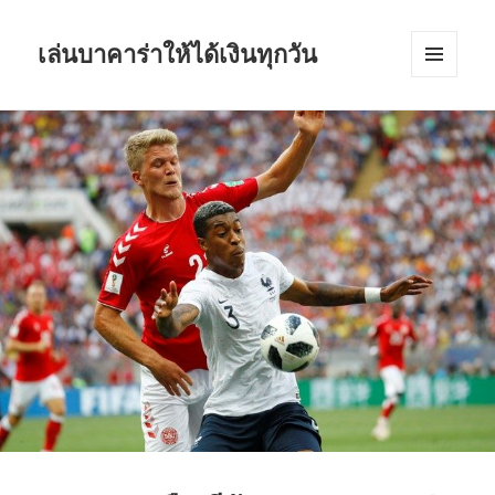
เล่นบาคาร่าให้ได้เงินทุกวัน
เมนู
และวิด
เจ็ต