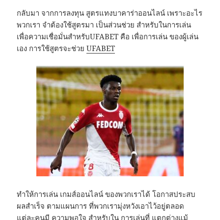
กลับมา จากการลงทุน สูตรแทงบาคาร่าออนไลน์ เพราะอะไร
พวกเรา จำต้องใช้สูตรมา เป็นส่วนช่วย สำหรับในการเล่น
เพื่อความเชื่อมั่นสำหรับUFABET คือ เพื่อการเล่น ของผู้เล่น
เอง การใช้สูตรจะช่วย
UFABET
ทำให้การเล่น เกมส์ออนไลน์ ของพวกเราได้ โอกาสประสบ
ผลสำเร็จ ตามแผนการ ที่พวกเรามุ่งหวังเอาไว้อยู่ตลอด
แต่ละคนมี ความพอใจ สำหรับใน การเล่นที่ แตกต่างแม้