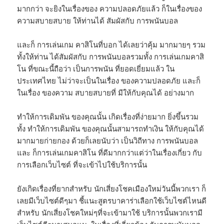
มากกว่า จะยิงในเรื่องของ ความปลอดภัยแล้ว ก็ในเรื่องของ
ความสบายสบาย ให้ท่านได้ สัมผัสกับ การพนันบอล
และก็ การเล่นเกม คาสิโนที่บอก ได้เลยว่าคุ้ม มากมายๆ รวม
ทั้งให้ท่าน ได้สัมผัสกับ การพนันบอลรวมทั้ง การเล่นเกมคาสิ
โน ที่ขณะนี้ถือว่า เป็นการพนัน ที่ยอดเยี่ยมแล้ว ใน
ประเทศไทย ไม่ว่าจะเป็นในเรื่อง ของความปลอดภัย และก็
ในเรื่อง ของความ สบายสบายที่ มีให้กับคุณได้ อย่างมาก
ทำให้การเดิมพัน ของคุณนั้น เกิดเรื่องที่ง่ายมาก ยิ่งขึ้นรวม
ทั้ง ทำให้การเดิมพัน ของคุณนั้นสามารถทำเงิน ให้กับคุณได้
มากมายก่ายกอง ด้วยก็เลยนับว่า เป็นวิถีทาง การพนันบอล
และ ก็การเล่นเกมคาสิโน ที่ดีมากกว่าแต่ว่าในเรื่องเกี่ยว กับ
การเลือกเว็บไซต์ ที่จะเข้าไปใช้บริการนั้น
ยังเกิดเรื่องที่ยากสำหรับ นักเสี่ยงโชคเมืองใหม่วันนี้พวกเรา ก็
เลยมีเว็บไซต์ดีๆมา ชี้แนะสูตรบาคาร่าเลือกใช้เว็บไซต์ไหนดี
สำหรับ นักเสี่ยงโชคใหม่ๆที่จะเข้ามาใช้ บริการนั้นพวกเรามี