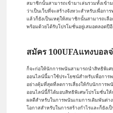
สมาชิกนั้นสามารถเข้ามาเล่นรวมทั้งเข้าม
ว่าเป็นเว็บที่จะสร้างจังหวะสำหรับเพื่อการ
แล้วก็ยังเป็นเหตุให้สมาชิกนั้นสามารถเล
พร้อมด้วยได้รับโปรโมชั่นอยู่เสมอตลอดปีอ
สมัคร 100UFAแทงบอลจ่
ก็จะก่อให้นักการพนันสามารถนำสิทธิพิเศ
ออนไลน์นี้มาใช้ประโยชน์สำหรับเพื่อการ
อย่างคุ้มที่สุดที่ลดการเสี่ยงให้กับนักการ
ออนไลน์นี้ก็ได้มอบสิทธิพิเศษโปรโมชั่นให้
ผลดีสำหรับในการพนันเกมการเดิมพันต่างๆ
โอกาสสำหรับในการสร้างกำไรและก็ยังเป