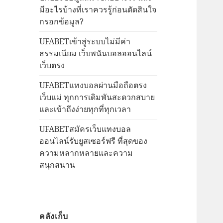
มีอะไรบ้างที่เราควรรู้ก่อนตัดสินใจ
กรอกข้อมูล?
UFABETเข้าสู่ระบบไม่มีค่า
ธรรมเนียม เว็บพนันบอลออนไลน์
เว็บตรง
UFABETแทงบอลผ่านมือถือตรง
เว็บแม่ ทุกการเดิมพันสะดวกสบาย
และเข้าถึงง่ายทุกที่ทุกเวลา
UFABETสมัครเว็บแทงบอล
ออนไลน์รับยูสเซอร์ฟรี ที่สุดของ
ความหลากหลายและความ
สนุกสนาน
คลังเก็บ