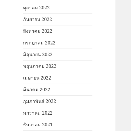
ตุลาคม 2022
กันยายน 2022
สิงหาคม 2022
กรกฎาคม 2022
มิถุนายน 2022
พฤษภาคม 2022
เมษายน 2022
มีนาคม 2022
กุมภาพันธ์ 2022
มกราคม 2022
ธันวาคม 2021