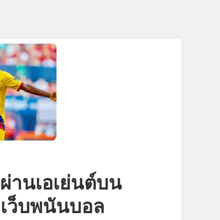
่านเอเย่นต์บน
ร เว็บพนันบอล