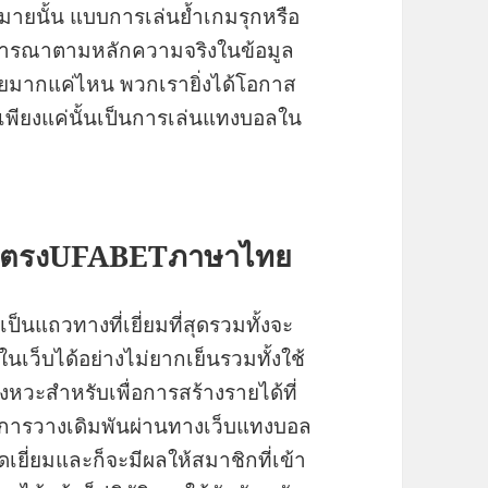
ดหมายนั้น แบบการเล่นย้ำเกมรุกหรือ
พิจารณาตามหลักความจริงในข้อมูล
มากแค่ไหน พวกเรายิ่งได้โอกาส
ๆเพียงแค่นั้นเป็นการเล่นแทงบอลใน
็บตรงUFABETภาษาไทย
็นแถวทางที่เยี่ยมที่สุดรวมทั้งจะ
ในเว็บได้อย่างไม่ยากเย็นรวมทั้งใช้
งหวะสำหรับเพื่อการสร้างรายได้ที่
งการวางเดิมพันผ่านทางเว็บแทงบอล
ดเยี่ยมและก็จะมีผลให้สมาชิกที่เข้า