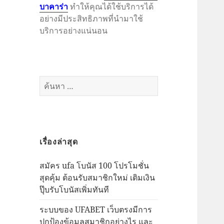
บาคาร่า
ทำให้คุณได้ใช้บริการได้
อย่างมีประสิทธิภาพที่นำมาใช้
บริการอย่างแน่นอน
ค้นหา
สำหรับ:
เรื่องล่าสุด
สมัคร ufa โบนัส 100 โปรโมชั่น
สุดคุ้ม ต้อนรับสมาชิกใหม่ เติมเงิน
ปุ๊บรับโบนัสเพิ่มทันที
ระบบของ UFABET เว็บตรงมีการ
ปกป้องข้อมูลสมาชิกอย่างไร และ