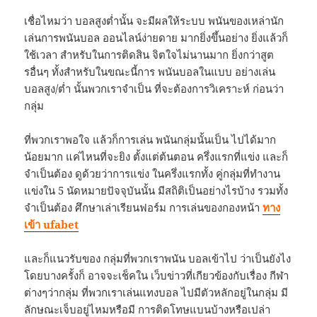
เชื่อไหมว่า บอลสูงต่ำนั้น จะมีผลให้ระบบ พนันของเหล่านัก
เล่นการพนันบอล ออนไลน์ง่ายดาย มากยิ่งขึ้นอย่าง ยิ่งแล้วก็
ใช้เวลา สำหรับในการติดสิน จิตใจไม่นานมาก ยิ่งกว่าสูต
รอื่นๆ ทั้งสำหรับในขณะนี้การ พนันบอลในแบบ อย่างเล่น
บอลสูง/ต่ำ นั้นพวกเราจำเป็น ที่จะต้องการวิเคราะห์ ก่อนว่า
กลุ่ม
ที่พวกเราพอใจ แล้วก็การเล่น พนันกลุ่มนั้นเป็น ไปได้มาก
น้อยมาก แค่ไหนที่จะยิง ตั้งแต่ต้นตอน ครึ่งแรกที่แข่ง และก็
จำเป็นต้อง ดูด้วยว่าการแข่ง ในครึ่งแรกทั้ง คู่กลุ่มที่ทำงาน
แข่งใน 5 นัดหมายปัจจุบันนั้น มีสถิติเป็นอย่างไรบ้าง รวมทั้ง
จำเป็นต้อง ศึกษาเล่าเรียนฟอร์ม การเล่นของกองหน้า
ทาง
เข้า ufabet
และก็แนวรับของ กลุ่มที่พวกเราพนัน บอลเข้าไป ว่าเป็นยังไง
โดยบางครั้งก็ อาจจะเช็คใน เว็บข่าวที่เกียวข้องกับเรื่อง กีฬา
ต่างๆว่ากลุ่ม ที่พวกเราเล่นแทงบอล ไปมีตัวหลักอยู่ในกลุ่ม มี
ลักษณะเจ็บอยู่ไหมหรือมี การติดโทษแบนบ้างหรือเปล่า