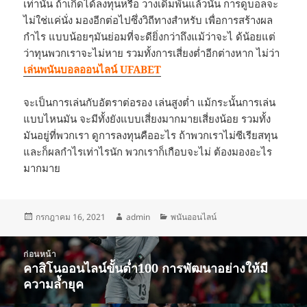
เท่านั้น ถ้าเกิดได้ลงทุนหรือ วางเดิมพันแล้วนั้น การดูบอลจะ
ไม่ใช่แค่นั่ง มองอีกต่อไปซึ่งวิถีทางสำหรับ เพื่อการสร้างผล
กำไร แบบน้อยๆมันย่อมที่จะดียิ่งกว่าถึงแม้ว่าจะไ ด้น้อยแต่
ว่าทุนพวกเราจะไม่หาย รวมทั้งการเสี่ยงต่ำอีกต่างหาก ไม่ว่า
เล่นพนันบอลออนไลน์ UFABET
จะเป็นการเล่นกับอัตราต่อรอง เล่นสูงต่ำ แม้กระนั้นการเล่น
แบบไหนมัน จะมีทั้งยังแบบเสี่ยงมากมายเสี่ยงน้อย รวมทั้ง
มันอยู่ที่พวกเรา ดูการลงทุนคืออะไร ถ้าพวกเราไม่ซีเรียสทุน
และก็ผลกำไรเท่าไรนัก พวกเราก็เกือบจะไม่ ต้องมองอะไร
มากมาย
เขียน
ผู้
หมวด
กรกฎาคม 16, 2021
admin
พนันออนไลน์
เมื่อ
เขียน
หมู่
เมนู
ก่อนหน้า
นำทาง
คาสิโนออนไลน์ขั้นต่ำ100 การพัฒนาอย่างให้มี
เรื่อง
เรื่อง
ความล้ำยุค
ก่อน
หน้า: