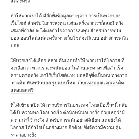
แต่ละครั้ง
ทำให้พวกเราได้ มีอีกทั้งข้อมูลต่างๆจาก การเป็นพวกของ
เว็บไซต์ สำหรับในการลงทุน แต่ละครั้งพวกเราก็เลยมี หวัง
เสมอที่กำลัง จะได้ผลกำไรจากการลงทุน สำหรับการพนัน
บอล ออนไลน์แต่ละครั้ง ทางเว็บไซต์จะมีแบบ อย่างการพนัน
บอล
ให้พวกเราได้เลือก หลายต้นแบบทำให้ พวกเราได้โอกาส ที่
จะเลือกว่า พวกเราจะพนันบอล ในลักษณะต่างๆเพื่อสำ เร็จ
ความคาดหวัง เอาไว้เว็บไซต์แทง บอลดีๆซึ่งเป็นหน ทางการ
วางเดิม พันพนันบอล รูปแบบใหม่
เว็บแทงบอลแจกเครดิต
แทงบอลฟรี
ที่ได้เข้ามาเปิดให้ การบริการในประเทศ ไทยเมื่อเร็วๆนี้ กลับ
ได้รับความพอ ใจอย่างเร็ว ต่อนักพนันอย่างยิ่ง ด้วยเหตุว่ามี
ความน่าไว้วางใจ สำหรับการพนันอย่างดีเยี่ยม แถมยังได้
โอกาส ได้กำไรเป็นอย่างมาก อีกด้วย ซึ่งจัดว่ามีความ คุ้ม
ราคาอย่างยิ่ง