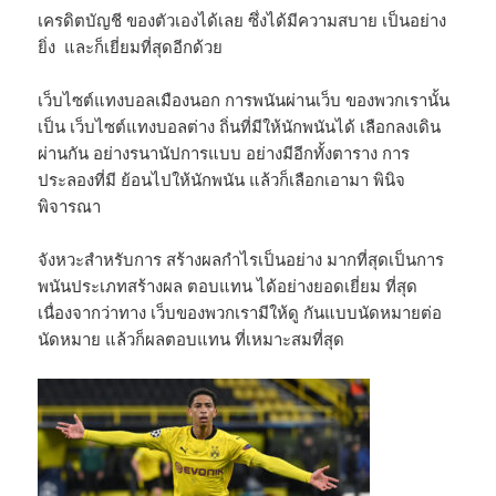
เครดิตบัญชี ของตัวเองได้เลย ซึ่งได้มีความสบาย เป็นอย่าง
ยิ่ง และก็เยี่ยมที่สุดอีกด้วย
เว็บไซต์แทงบอลเมืองนอก การพนันผ่านเว็บ ของพวกเรานั้น
เป็น เว็บไซต์แทงบอลต่าง ถิ่นที่มีให้นักพนันได้ เลือกลงเดิน
ผ่านกัน อย่างรนานัปการแบบ อย่างมีอีกทั้งตาราง การ
ประลองที่มี ย้อนไปให้นักพนัน แล้วก็เลือกเอามา พินิจ
พิจารณา
จังหวะสำหรับการ สร้างผลกำไรเป็นอย่าง มากที่สุดเป็นการ
พนันประเภทสร้างผล ตอบแทน ได้อย่างยอดเยี่ยม ที่สุด
เนื่องจากว่าทาง เว็บของพวกเรามีให้ดู กันแบบนัดหมายต่อ
นัดหมาย แล้วก็ผลตอบแทน ที่เหมาะสมที่สุด