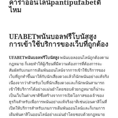
คาร่าออนไลน์pantipufabetดี
ไหม
UFABETพนันบอลฟรีโบนัสสูง
การเข้าใช้บริการของเว็บที่ถูกต้อง
UFABETพนันบอลฟรีโบนัสสูง
พนันบอลออนไลน์ถูกต้องตาม
กฎหมาย​ ก็เลยทำให้ผู้เรียนที่มีความต้องการที่ต้องการจะ
สัมผัสกับเกมการเดิมพันออนไลน์จากการเข้าใช้บริการของ
เว็บที่ถูกทำขึ้นมาให้กับนักเสี่ยงดวงแล้วก็นักพนันอย่างแท้จริง
เนื่องจากว่าสำหรับเว็บที่นักเสี่ยงดวงและก็นักพนันสามารถ
เข้าใช้บริการได้อย่างแม่นยำโดยชอบด้วยกฎหมายก็น่าจะ
เป็นเว็บในต่างชาติซึ่งสร้างจากการเปิดโอกาสของเจ้าของ
ธุรกิจสำหรับเพื่อการพนันอย่างแท้จริงอาทิเช่นบ่อนคาสิโนที่
เปิดให้บริการสำหรับเกมการเดิมพันออนไลน์และก็เกมการ
เดิมพันคาสิโนออนไลน์อย่างแม่นยำโดยชอบด้วยกฎหมาย