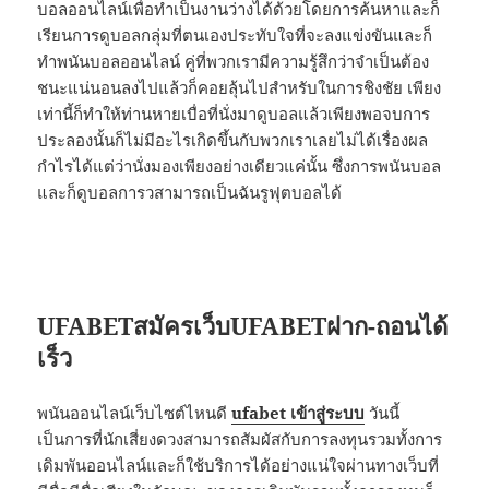
บอลออนไลน์เพื่อทำเป็นงานว่างได้ด้วยโดยการค้นหาและก็
เรียนการดูบอลกลุ่มที่ตนเองประทับใจที่จะลงแข่งขันและก็
ทำพนันบอลออนไลน์ คู่ที่พวกเรามีความรู้สึกว่าจำเป็นต้อง
ชนะแน่นอนลงไปแล้วก็คอยลุ้นไปสำหรับในการชิงชัย เพียง
เท่านี้ก็ทำให้ท่านหายเบื่อที่นั่งมาดูบอลแล้วเพียงพอจบการ
ประลองนั้นก็ไม่มีอะไรเกิดขึ้นกับพวกเราเลยไม่ได้เรื่องผล
กำไรได้แต่ว่านั่งมองเพียงอย่างเดียวแค่นั้น ซึ่งการพนันบอล
และก็ดูบอลการวสามารถเป็นฉันรูฟุตบอลได้
UFABETสมัครเว็บUFABETฝาก-ถอนได้
เร็ว
พนันออนไลน์เว็บไซต์ไหนดี
ufabet เข้าสู่ระบบ
วันนี้
เป็นการที่นักเสี่ยงดวงสามารถสัมผัสกับการลงทุนรวมทั้งการ
เดิมพันออนไลน์และก็ใช้บริการได้อย่างแน่ใจผ่านทางเว็บที่