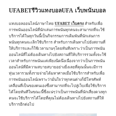
UFABETรีวิวแทงบอลUFA เว็บพนันบอล
แทง​บอล​ออนไลน์​ภาษาไทย
UFABET เว็บตรง
​ สำหรับเพื่อ
การพนันออนไลน์ที่นักเล่นการพนันทุกคนจะสามารถที่จะใช้
บริการได้ในทุกวันนี้เป็นกิจกรรมการเดิมพันที่นักเล่นการ
พนันทุกคนจะเลิกใช้บริการ สำหรับการเดินทางไปยังสถานที่
ให้บริการและก็ใช้เวลานานๆโดยทันทีเพราะว่าเป็นการพนัน
ออนไลน์ที่ไม่ต้องเดินทางไปยังสถานที่ให้บริการรวมทั้งจะใช้
เวลาสำหรับการพนันแค่เพียงนิดนึงเนื่องจากว่าเป็นการพนัน
ออนไลน์ที่มีความสบายสบายอย่างยิ่งเลยที่คุณนั้นจะมีการ
ทุ่นเวลารวมทั้งรายจ่ายได้มหาศาลเมื่อใช้บริการสำหรับเพื่อ
การพนันออนไลน์เพราะว่ามั่นใจว่าทุกคนต่างก็มีโทรศัพท์
เคลื่อนที่เป็นของตนเองซึ่งสามารถที่จะไปสู่เว็บเพื่อใช้บริการ
ได้โดยทันทีในขณะนี้ซึ่งแน่ๆว่าเป็นการพนันที่นักเสี่ยงดวงทุก
คนจะใช้บริการได้โดยที่คุณไม่ต้องเดินทางไปยังสถานที่ให้
บริการอีกต่อไป