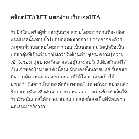
สล็อตUFABET แตกง่าย เว็บบอลUFA
กับมือใหม่หรือผู้ช่ำชองรุ่นลาย ครามโดยมากตอนที่จะเลือก
พนันบอลนั้นชอบย้ำไปที่บอลถัดมากกว่า บางทีอาจจะด้วย
เหตุผลที่ว่าบอลต่อโดยมากชอบ เป็นบอลกลุ่มใหญ่หรือเป็น
บอลกลุ่มที่เป็นต่อมากยิ่งกว่าในด้านต่างๆเช่น ความรู้ความ
เข้าใจของกลุ่มบางครั้ง อาจจะอยู่ในระดับใกล้เคียงกันแต่ได้
เป็นเจ้าของบ้าน ฯลฯ ดังนี้คนพนันบอลทั้งหลายแหล่ ก็เลยมัก
มีความคิดว่าบอลต่อจะเป็นบอลที่ได้โอกาสตรงเป้าได้
มากกว่า ยิ่งหากเป็นบอลต่อที่แพงบอลไม่ห่างกันมากมายแล้ว
ยิ่งออกจะที่จะเชื่อมั่นมากมายว่าบอลต่อ จะเป็นข้างทำเงินให้
กับนักพนันบอลได้อย่างแน่นอน บอลต่อก็เลยเป็นที่นิยมจาก
นักเล่นมากยิ่งกว่า