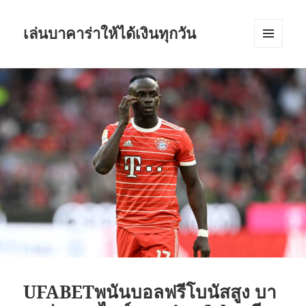
เล่นบาคาร่าให้ได้เงินทุกวัน
เมนู
และวิด
เจ็ต
UFABETพนันบอลฟรีโบนัสสูง บา