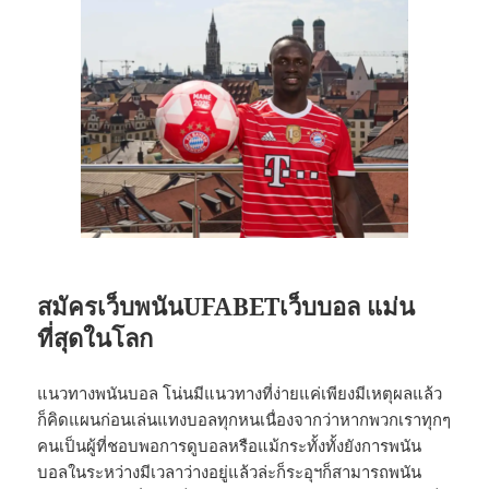
สมัครเว็บพนันUFABETเว็บบอล แม่น
ที่สุดในโลก
แนวทางพนันบอล โน่นมีแนวทางที่ง่ายแค่เพียงมีเหตุผลแล้ว
ก็คิดแผนก่อนเล่นแทงบอลทุกหนเนื่องจากว่าหากพวกเราทุกๆ
คนเป็นผู้ที่ชอบพอการดูบอลหรือแม้กระทั้งทั้งยังการพนัน
บอลในระหว่างมีเวลาว่างอยู่แล้วล่ะก็ระอุฯก็สามารถพนัน