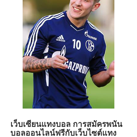
เว็บเซียนแทงบอล การสมัครพนัน
บอลออนไลน์ฟรีกับเว็บไซต์แทง