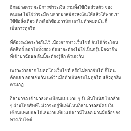
อีกอย่างควร จะมีการชำระเงิน รวมทั้งใช้เงินส่วนตัว ของ
ตนเอง ไม่ใช่ว่าจะมีค นลากมาสมัครลงเงินให้แล้วให้พวกเรา
ใช้ชื่อสิ่งเดียว ที่เหลือก็ชื่อเอารหัส เอาไปทำหมดมัน ก็
เป็นการทุจริต
ที่ต้องระมัดระวังกันไว้ เนื่องจากทางเว็บไซต์ จับได้ก็จะโดน
ตัดสิทธิ์ ออกไปทั้งสอง ถัดมาจะต้องไม่ใช่เป็นกรุ๊ปมิจฉาชีพ
ที่เข้ามาฉ้อฉล อันนี้จะต้องรู้สึก ตัวเองกัน
เพราะว่าอยาก ไปคดโกงเว็บไซต์ หรือไม่หากจับได้ ก็โดน
คัดแยก ออกเช่นกัน แต่ว่าเมื่อทำเป็นครบไม่ทุจริต แล้วทุกสิ่ง
ตามกฎ
ก็สามารถ เข้ามาลงทะเบียนแบบง่าย ๆ รับเงินโบนัส ไปกล้วย
ๆ ผ่านโทรศัพท์ไ ม่ว่าจะอยู่ที่แห่งไหนก็สามารถสมัคร เว็บ
เซียนแทงบอล ได้เล่นง่ายเพียงแต่ดาวน์โหลด ผ่านมือถือของ
ทางเว็บไซต์