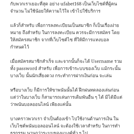
กับพวกเราเยอะที่สุด อย่าง ufabet168 เป็นเว็บไซต์ที่ผู้คน
จำนวน ไม่ใช้น้อยให้ความไว้ใจ เข้าไปใช้บริการ
แล้วก็สำหรับ เพื่อการลงทะเบียนเป็นสมาชิก ก็เป็นเรื่องง่าย
หมาย ถึงสำหรับ ในการลงทะเบียน ควรจะมีการสมัคร โดย
ให้สมัครสมาชิก จากที่เว็บไซต์ไซ ที่ให้มีการแทงบอล
กำหนดไว้
เมื่อสมัครสมาชิกสำเร็จ และจากนั้นก็จะได้ Username รวม
ทั้ง password สำหรับ เพื่อการเข้าระบบของเว็บ แม้กระนั้น
บางเว็บ นั้นนักเสี่ยงดวง กระทำการฝากเงินก่อน จะเล่น
หรือบางเว็บ ก็มีการให้ขาพนันนั้นได้ ฝึกฝนทดลองเล่นก่อน
แต่ว่าในบางเว็บ ก็สามารถเล่นการเดิมพันอื่น ๆ ได้ มิได้มีแต่
ว่าพนันบอลออนไลน์ เพียงแค่นั้น
บางคราวพวกเรา จำเป็นต้องเข้า ไปใช้งานด้านการเงิน ใน
เว็บไซต์พนันบอลออนไลน์ จะต้องใช้เวลาสำหรับ ในการทำ
ธุรกรรม นานกว่าระบบของแบงค์ทั่ว ๆ ไป