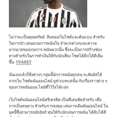
ไม่ว่าจะเป็นคุณทรัพย์ สินของเว็บไซต์และต้นแบบ สำหรับ
ในการนำ เสนอเกมการพนันใน จำพวกต่างๆและความ
มากมายของเกมการ พนันพวกนั้น ซึ่งจะเป็นการสร้างช่อง
ทางสำหรับในการทำเงินให้กับนักเสี่ยง โชคได้ดิบได้ดีเพิ่ม
ขึ้น
UFABET
นั่นเองแล้วก็สิ่งต่างๆ กลุ่มนี้นักการพนันทุกคน จะสัมผัสได้
จากเว็บ ไซต์พนันออนไลน์ ยูฟ่าเบทแค่นั้น กับเรื่องราวต่าง ๆ
ของการพนันออน ไลน์ที่ไว้ใจได้แน่ๆ
เว็บไซต์พนันออนไลน์ฟรีเครดิต เป็นที่เด่นชัดสำหรับ เพื่อ
การเป็นหนทาง สำหรับการลงทุน เล่นการเดิมพันออนไลน์ ใน
ยุคนี้ซึ่งสามารถมัธยัสถ์ ทุนให้กับนักเล่นการพนัน ได้ดิบได้ดี