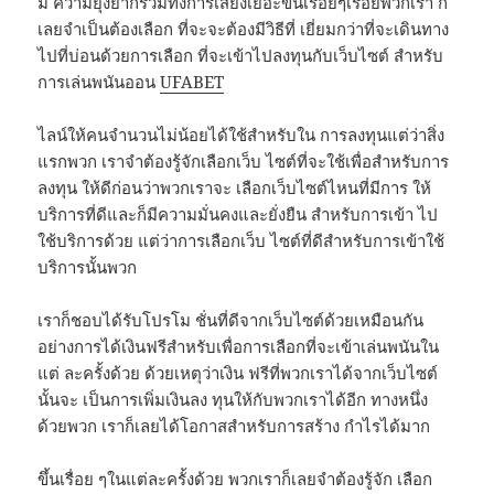
มี ความยุ่งยากรวมทั้งการเสี่ยงเยอะขึ้นเรื่อยๆเรื่อยพวกเรา ก็
เลยจำเป็นต้องเลือก ที่จะจะต้องมีวิธีที่ เยี่ยมกว่าที่จะเดินทาง
ไปที่บ่อนด้วยการเลือก ที่จะเข้าไปลงทุนกับเว็บไซต์ สำหรับ
การเล่นพนันออน
UFABET
ไลน์ให้คนจำนวนไม่น้อยได้ใช้สำหรับใน การลงทุนแต่ว่าสิ่ง
แรกพวก เราจำต้องรู้จักเลือกเว็บ ไซต์ที่จะใช้เพื่อสำหรับการ
ลงทุน ให้ดีก่อนว่าพวกเราจะ เลือกเว็บไซต์ไหนที่มีการ ให้
บริการที่ดีและก็มีความมั่นคงและยั่งยืน สำหรับการเข้า ไป
ใช้บริการด้วย แต่ว่าการเลือกเว็บ ไซต์ที่ดีสำหรับการเข้าใช้
บริการนั้นพวก
เราก็ชอบได้รับโปรโม ชั่นที่ดีจากเว็บไซต์ด้วยเหมือนกัน
อย่างการได้เงินฟรีสำหรับเพื่อการเลือกที่จะเข้าเล่นพนันใน
แต่ ละครั้งด้วย ด้วยเหตุว่าเงิน ฟรีที่พวกเราได้จากเว็บไซต์
นั้นจะ เป็นการเพิ่มเงินลง ทุนให้กับพวกเราได้อีก ทางหนึ่ง
ด้วยพวก เราก็เลยได้โอกาสสำหรับการสร้าง กำไรได้มาก
ขึ้นเรื่อย ๆในแต่ละครั้งด้วย พวกเราก็เลยจำต้องรู้จัก เลือก