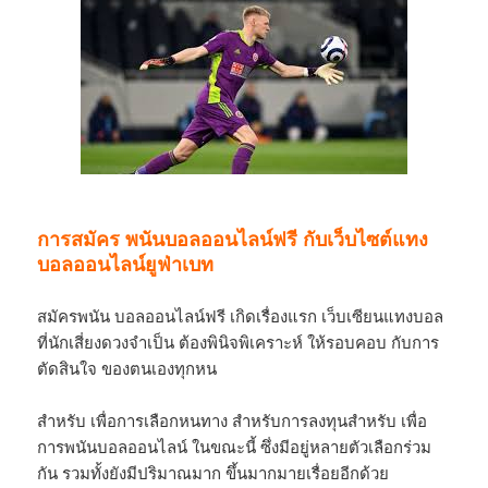
การสมัคร พนันบอลออนไลน์ฟรี กับเว็บไซต์แทง
บอลออนไลน์ยูฟ่าเบท
สมัครพนัน บอลออนไลน์ฟรี เกิดเรื่องแรก เว็บเซียนแทงบอล
ที่นักเสี่ยงดวงจำเป็น ต้องพินิจพิเคราะห์ ให้รอบคอบ กับการ
ตัดสินใจ ของตนเองทุกหน
สำหรับ เพื่อการเลือกหนทาง สำหรับการลงทุนสำหรับ เพื่อ
การพนันบอลออนไลน์ ในขณะนี้ ซึ่งมีอยู่หลายตัวเลือกร่วม
กัน รวมทั้งยังมีปริมาณมาก ขึ้นมากมายเรื่อยอีกด้วย