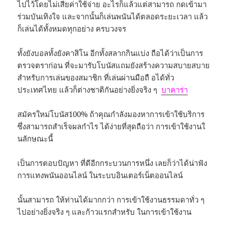
ไปไว้โดยไม่เสียค่าใช้จ่าย อะไรก็แล้วแต่สามารถ กดเข้ามา
ร่วมบันเทิงใจ และจากนั้นก็เล่นพนันได้ตลอดระยะเวลา แล้ว
ก็เล่นได้ทั้งหมดทุกอย่าง ครบวงจร
ทั้งยังบอลทั้งยังคาสิโน อีกทั้งสลากกินแบ่ง ถือได้ว่าเป็นการ
ตรวจตราก่อน ที่จะมารับโบนัสแถมยังสร้างความสบายสบาย
สำหรับการเล่นของสมาชิก ที่เล่นผ่านมือถื อได้ทั่ว
ประเทศไทย แล้วก็ต่างชาติกันอย่างยิ่งจริง ๆ
บาคาร่า
สมัครใหม่โบนัส100% ถ้าคุณกำลังมองหาการเข้าใช้บริการ
ซึ่งสามารถสำเร็จผลกำไร ได้ง่ายที่สุดถือว่า การเข้าใช้งานใ
นลักษณะนี้
เป็นการตอบปัญหา ที่ดีอีกกระบวนการหนึ่ง เลยก็ว่าได้น่าฟัง
การแทงพนันออนไลน์ ในระบบอินเตอร์เน็ตออนไลน์
นั้นสามารถ ให้ท่านได้มากกว่า การเข้าใช้งานธรรมดาทั่ว ๆ
ไปอย่างยิ่งจริง ๆ และก้าวแรกสำหรับ ในการเข้าใช้งาน