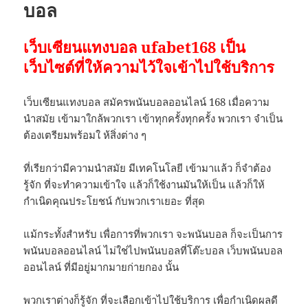
บอล
เว็บเซียนแทงบอล ufabet168 เป็น
เว็บไซต์ที่ให้ความไว้ใจเข้าไปใช้บริการ
เว็บเซียนแทงบอล สมัครพนันบอลออนไลน์ 168 เมื่อความ
นำสมัย เข้ามาใกล้พวกเรา เข้าทุกครั้งทุกครั้ง พวกเรา จำเป็น
ต้องเตรียมพร้อมใ ห้สิ่งต่าง ๆ
ที่เรียกว่ามีความนำสมัย มีเทคโนโลยี เข้ามาแล้ว ก็จำต้อง
รู้จัก ที่จะทำความเข้าใจ แล้วก็ใช้งานมันให้เป็น แล้วก็ให้
กำเนิดคุณประโยชน์ กับพวกเราเยอะ ที่สุด
แม้กระทั้งสำหรับ เพื่อการที่พวกเรา จะพนันบอล ก็จะเป็นการ
พนันบอลออนไลน์ ไม่ใช่ไปพนันบอลที่โต๊ะบอล เว็บพนันบอล
ออนไลน์ ที่มีอยู่มากมายก่ายกอง นั้น
พวกเราต่างก็รู้จัก ที่จะเลือกเข้าไปใช้บริการ เพื่อกำเนิดผลดี