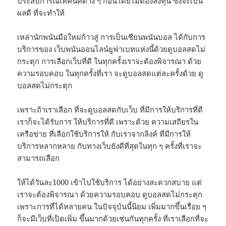
ประสบการณ์เทคนิคต่าง ๆ ก่อนโดยไม่ต้องลงทุน ซึ่งจะเป็น
ผลดี ที่จะทำให้
เหล่านักพนันมือใหม่ก้าวสู่ การเป็นเซียนพนันบอล ได้กับการ
บริการของ เว็บพนันออนไลน์ยูฟ่าเบทแห่งนี้ด้วย
ดูบอลสดไม่
กระตุก การเลือกเว็บที่ดี ในทุกครั้งเราจะต้องพิจารณา ด้วย
ความรอบคอบ ในทุกครั้งที่เรา จะดูบอลสดแต่ละครั้งด้วย ดู
บอลสดไม่กระตุก
เพราะถ้าเราเลือก ที่จะดูบอลสดกับเว็บ ที่มีการให้บริการที่ดี
เราก็จะได้รับการ ให้บริการที่ดี เพราะด้วย ความเสถียรใน
เครือข่าย ที่เลือกใช้บริการให้ กับเราจากลิงค์ ที่มีการให้
บริการหลากหลาย กับทางเว็บยังดีที่สุดในทุก ๆ ครั้งที่เราจะ
สามารถเลือก
ให้ได้วันละ1000 เข้าไปใช้บริการ ได้อย่างสะดวกสบาย แต่
เราจะต้องพิจารณา ด้วยความรอบคอบ ดูบอลสดไม่กระตุก
เพราะการที่ได้หลายคน ในปัจจุบันนี้นิยม เพิ่มมากขึ้นเรื่อย ๆ
ก็จะมีเว็บที่เปิดเพิ่ม ขึ้นมากด้วยเช่นกันทุกครั้ง ที่เราเลือกที่จะ