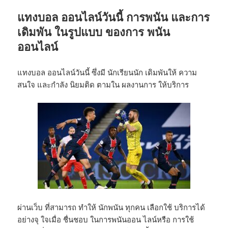
แทงบอล ออนไลน์วันนี้ การพนัน และการ
เดิมพัน ในรูปแบบ ของการ พนัน
ออนไลน์
แทงบอล ออนไลน์วันนี้ ซึ่งมี นักเรียนนัก เดิมพันให้ ความ
สนใจ และกำลัง นิยมติด ตามใน ผลงานการ ให้บริการ
ผ่านเว็บ ที่สามารถ ทำให้ นักพนัน ทุกคน เลือกใช้ บริการได้
อย่างจุ ใจเมื่อ ชื่นชอบ ในการพนันออน ไลน์หรือ การใช้