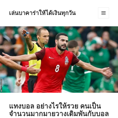
เล่นบาคาร่าให้ได้เงินทุกวัน
เมนู
และวิด
เจ็ต
แทงบอล อย่างไรให้รวย คนเป็น
จำนวนมากมายวางเดิมพันกับบอล