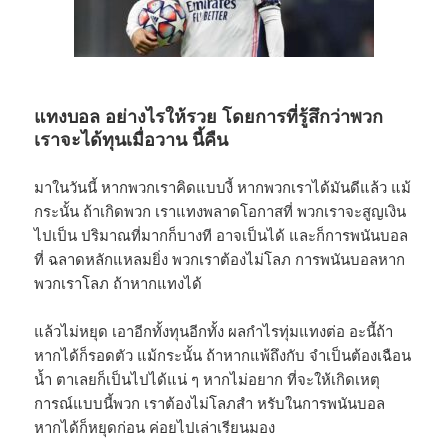
แทงบอล อย่างไรให้รวย โดยการที่รู้สึกว่าพวก
เราจะได้ทุนเมื่อวาน นี้คืน
มาในวันนี้ หากพวกเราคิดแบบงี้ หากพวกเราได้มันดีแล้ว แม้
กระนั้น ถ้าเกิดพวก เราแทงพลาดโอกาสที่ พวกเราจะสูญเงิน
ไปเป็น ปริมาณที่มากก็บางที อาจเป็นได้ และก็การพนันบอล
ที่ ฉลาดหลักแหลมยิ่ง พวกเราต้องไม่โลภ การพนันบอลหาก
พวกเราโลภ ถ้าหากแทงได้
แล้วไม่หยุด เอาอีกทั้งทุนอีกทั้ง ผลกำไรทุ่มแทงต่อ อะนี้ถ้า
หากได้ก็รอดตัว แม้กระนั้น ถ้าหากแพ้ถึงกับ จำเป็นต้องเฉือน
น้ำ ตาเลยก็เป็นไปได้แน่ ๆ หากไม่อยาก ที่จะให้เกิดเหตุ
การณ์แบบนี้พวก เราต้องไม่โลภสำ หรับในการพนันบอล
หากได้ก็หยุดก่อน ค่อยไปเล่าเรียนมอง