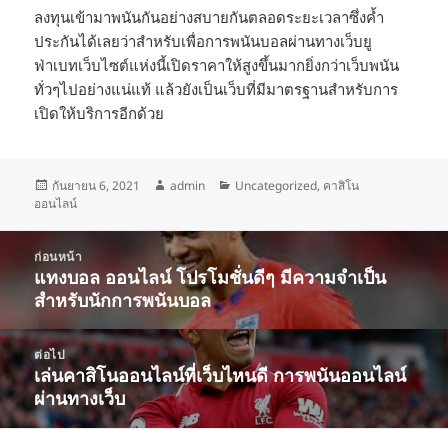
ลงทุนเข้ามาพนันกันอย่างสบายกันตลอดระยะเวลาซึ่งค้ำ
ประกันได้เลยว่าสำหรับเพื่อการพนันบอลผ่านทางเว็บยู
ฟ่าเบทเว็บไซต์แห่งนี้เปิดราคาให้สูงขึ้นมากยิ่งกว่าเว็บพนัน
ทั่วๆไปอย่างแน่แท้ แล้วยังเป็นเว็บที่มีมาตรฐานสำหรับการ
เปิดให้บริการอีกด้วย
เขียน
ผู้
หมวด
กันยายน 6, 2021
admin
Uncategorized
,
คาสิโน
เมื่อ
เขียน
หมู่
ออนไลน์
เมนู
ก่อนหน้า
นำทาง
แทงบอล ออนไลน์ โปรโมชั่นดีๆ มีความจำเป็น
เรื่อง
เรื่อง
สำหรับนักการพนันบอล
ก่อน
หน้า:
ต่อไป
เล่นคาสิโนออนไลน์ที่เว็บไหนดี การพนันออนไลน์
เรื่อง
ผ่านทางเว็บ
ต่อ
ไป: