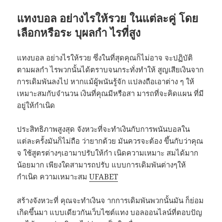
แทงบอล อย่างไรให้รวย ในแต่ละคู่ โดย
เลือกหรือระ บุผลกำ ไรที่สูง
แทงบอล อย่างไรให้รวย ซึ่งในที่สุดคุณก็ไม่อาจ จะปฏิบัติ
ตามผลกำ ไรพวกนั้นได้ตราบจนกระทั่งทำให้ สูญเสียเงินจาก
การเดิมพันลงไป หากแม้ผู้พนันรู้จัก แปลงถือเอาต่าง ๆ ให้
เหมาะสมกับจำนวน เงินที่คุณมีหรือสา มารถที่จะคิดแผน ที่มี
อยู่ให้กำเนิด
ประสิทธิภาพสูงสุด จังหวะที่จะทำเงินกับการพนันบอลใน
แต่ละครั้งมันก็ไม่ถือ ว่ายากด้วย มันควรจะต้อง ขึ้นกับว่าคุณ
จ ใช้สูตรต่างๆเอามาปรับให้กำ เนิดความเหมาะ สมได้มาก
น้อยมาก เพียงใดสามารถปรับ แบบการเดิมพันต่างๆให้
กำเนิด ความเหมาะสม
UFABET
สร้างจังหวะที่ คุณจะทำเงินจ ากการเดิมพันพวกนั้นมัน ก็ย่อม
เกิดขึ้นมา แบบเดียวกันเว็บไซต์แทง บอลออนไลน์ที่ตอบปัญ