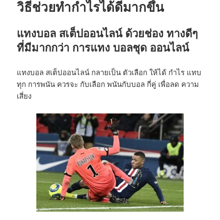
วิธีช่วยทำกำไรได้ดีมากขึ้น
แทงบอล สเต็ปออนไลน์ ด้วยช่อง ทางดีๆ
ที่มีมากกว่า การแทง บอลชุด ออนไลน์
แทงบอล สเต็ปออนไลน์ กลายเป็น ตัวเลือก ให้ได้ กำไร แทบ
ทุก การพนัน ควรจะ กับเลือก พนันกับบอล กี่คู่ เพื่อลด ความ
เสี่ยง