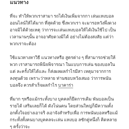
แนวทาง
ที่จะ ทำให้พวกเราสามา รถได้เงินเพิ่มจากกา เล่นแทงบอล
ออนไลน์ให้ได้มาก ที่สุดด้วย ซึ่งพวกเรา จะมารอหวังพึ่งดวง
อาจมิได้ด้วยเหตุ ว่าการจะเล่นแทงบอลให้ได้เงินใช้ไป เป็น
เวลานานๆนั้น อาจอาศัยดวงมิได้ อย่างไม่ต้องสงสัย แต่ว่า
พวกเราจะต้อง
ใช้แนวทางหาวิธี แนวทางหรือ สูตรต่าง ๆ ที่สามารถช่วยให้
พวก เราสามารถพินิจพิจารณา ในแบบการเล่น ของบอลใน
แต่ ละครั้งให้ได้และ ก็ส่งผลผลกำไรมีสา เหตุมาจากการ
ลงทุนด้วย เพราะว่าหลาย ท่านชอบหวังเสมอ ว่าการพนัน
บอลจึง ควรสำเร็จผลกำไร
บาคาร่า
ที่มาก ๆหรือแม้กระทั้งบาง บุคคลก็ยึดการเดิม พันบอลเป็น
รายได้ เสริมเลยก็ได้ ดังโน่นคน โดยส่วนใหญ่ก็มีความตั้ง
อกตั้งใจอย่างเอาจริ งเอาจังสำหรับเพื่อ การพนันบอลหรือแม้
กระทั้งทั้งคนบางบุคคลจะเล่น แทงบอ ลซักคู่หนึ่งก็ คิดหลาย
ๆ ครั้งว่าจะ