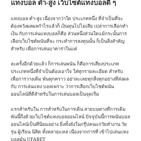
แทงบอล ต่ำ-สูง เว็บไซต์แทงบอลดี ๆ
แทงบอล ต่ำ-สูง เนื่องจากว่าใด ประเภทหนึ่ง ที่จำเป็นที่จะ
ต้องหวังผลผลกำไรแล้วก็ เงินทุนไปไม่เสีย เปล่าการเลือกทำ
เงิน กับการเล่นแทงบอลก็คือ ส่วนหนึ่งส่วนใดแม้กระนั้นการ
เลือกเว็บไซต์พนันที่จะ กระทำการลงทุนนั้น ก็เป็นสิ่งสำคัญ
สำหรับ เพื่อการเล่นบาคาร่าในแต่
ละครั้งอีกด้วยแล้ว ก็การเล่นพนัน ก็คือการเสี่ยงประเภท
ประเภทหนึ่งที่จำเป็นต้องเอาใจ ใส่ทุกรายละเอียด สำหรับ
เพื่อการวางเดิม พันทุกคราว อย่าละเลยทุกสิ่งทุกอย่างที่ส่งผล
กับ การเล่นแทง บอลเพราะ ว่าการเลือกเว็บไซต์พนัน
ออนไลน์ที่ดีสำหรับในการเล่นบอลเป็นจุดเริ่ม
แรกสำหรับใน การสำหรับในการเดิน สายบนทางที่การเดิม
พันนี้ถึงด้วยเว็บไซต์แทงบอลออนไลน์ ปัจจุบันนี้การพนันบอล
ออนไลน์เป็นที่นิยมอย่าง ยิ่งทั้งยังในกรุ๊ปคนแก่วัยทำงาน วัย
รุ่น ผู้เรียน นิสิต ทั้งหลายแหล่ เนื่องจากการที่ เข้าไปเล่นแทง
บอลมัน
UFABET