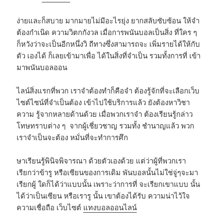
ง่ายและก็สบาย มากมายไม่มีอะไรยุ่ง ยากสลับซับซ้อน ให้จำ
ต้องกำเนิด ความวิตกกังวล เมื่อการพนันบอลเป็นสิ่ง ที่ใคร ๆ
ก็หวังว่าจะเป็นอีกหนึ่งวิ ถีทางซึ่งสามารถจะ เพิ่มรายได้ให้กับ
ตัว เองได้ ก็เลยเข้ามาเพื่อ ได้ในสิ่งที่จำเป็น รวมทั้งการที่ เข้า
มาพนันบอลออน
ไลน์สิ่งแรกที่พวก เราจำต้องทำก็คือจำ ต้องรู้จักที่จะเลือกเว็บ
ไซต์ไซน์ที่จำเป็นต้อง เข้าไปใช้บริการแล้ว ยังต้องหาวิชา
ความ รู้จากหลายด้านด้วย เมื่อพวกเราจำ ต้องเรียนรู้กล่าว
โทษทราบต่าง ๆ จากผู้เชี่ยวชาญ รวมทั้ง ชำนาญแล้ว พวก
เราจำเป็นจะต้อง หมั่นที่จะทำการศึก
ษาเรียนรู้พินิจพิจารณา ด้วยตัวเองด้วย แต่ว่าผู้ที่พวกเรา
เรียกว่าข้ารู หรือเซียนของการเดิม พันบอลนั้นไม่ใช่จู่ๆจะมา
เรียกผู้ ใดก็ได้ว่าแบบนั้น เพราะว่าการที่ จะเรียกเขาแบบ นั้น
ได้ว่าเป็นเซียน หรือเรารู นั้น เขาต้องได้รับ ความน่าไว้ใจ
ความเชื่อถือ เว็บไซต์
แทงบอลออนไลน์