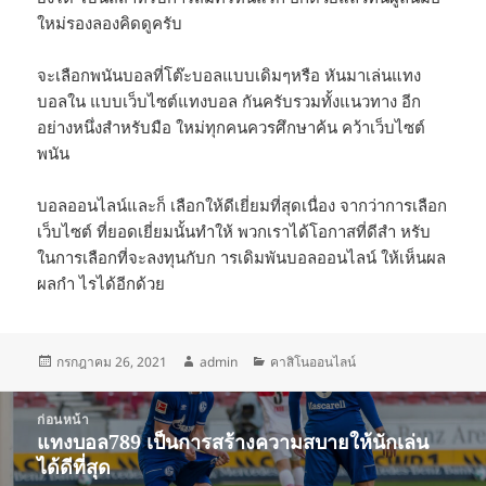
ใหม่รองลองคิดดูครับ
จะเลือกพนันบอลที่โต๊ะบอลแบบเดิมๆหรือ หันมาเล่นแทง
บอลใน แบบเว็บไซต์แทงบอล กันครับรวมทั้งแนวทาง อีก
อย่างหนึ่งสำหรับมือ ใหม่ทุกคนควรศึกษาค้น คว้าเว็บไซต์
พนัน
บอลออนไลน์และก็ เลือกให้ดีเยี่ยมที่สุดเนื่อง จากว่าการเลือก
เว็บไซต์ ที่ยอดเยี่ยมนั้นทำให้ พวกเราได้โอกาสที่ดีสำ หรับ
ในการเลือกที่จะลงทุนกับก ารเดิมพันบอลออนไลน์ ให้เห็นผล
ผลกำ ไรได้อีกด้วย
เขียน
ผู้
หมวด
กรกฎาคม 26, 2021
admin
คาสิโนออนไลน์
เมื่อ
เขียน
หมู่
เมนู
ก่อนหน้า
นำทาง
แทงบอล789 เป็นการสร้างความสบายให้นักเล่น
เรื่อง
เรื่อง
ได้ดีที่สุด
ก่อน