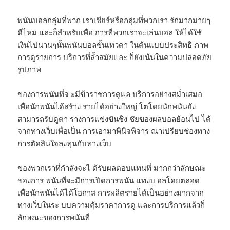
พนันบอลกลุ่มที่พวก เราเชียร์หรือกลุ่มที่พวกเรา รักมากมายๆ
ดีไหม และก็สำหรับเพื่อ การที่พวกเราจะเล่นบอล ให้ได้ใช้
เงินไปนานๆนั้นพนันบอลขั้นเทวดา ในต้นแบบประสิทธิ ภาพ
การดูรายการ บริการที่ล้ำสมัยและ ก็ยังเน้นในความปลอดภัย
รูปภาพ
ของการพนันที่จ ะมีข้าราชการดูแล บริการอย่างสม่ำเสมอ
เพื่อนักพนันได้สร้าง รายได้อย่างใหญ่ โตโดยนักพนันยัง
สามารถรับดูตา รางการแข่งขันชิง ชัยของผลบอลย้อนไป ได้
จากทางเว็บเพื่อเป็น การเอามาพินิจพิจาร ณาเปรียบช่องทาง
การตัดสินใจลงทุนกับทางเว็บ
ของพวกเราที่กำลังจะไ ด้รับผลตอบแทนที่ มากกว่าลักษณะ
ของการ พนันที่จะมีการเปิดการพนัน แทงบ อลโดยตลอด
เพื่อนักพนันได้ได้โอกาส การผลิตรายได้เป็นอย่างมากจาก
ทางเว็บในระ บบความคุ้มราคาการดู และการบริการแล้วก็
ลักษณะของการพนันที่