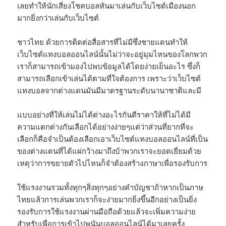
เลยทำให้นักเสี่ยงโชคบอลหันมาเล่นกับเว็บไซต์เมืองนอก
มากยิ่งกว่าเล่นกับเว็บไซต์
ชาวไทย ด้วยการติดต่อสื่อสารที่ไม่มีซึ่งชายแดนทำให้
เว็บไซต์แทงบอลออนไลน์นั้นไม่ว่าจะอยู่มุมไหนของโลกพวก
เราก็สามารถเข้ามองไปพบข้อมูลได้โดยง่ายเย็นอะไร ซึ่งก็
สามารถเลือกเข้าเล่นได้ตามที่ใจต้องการ เพราะว่าเว็บไซต์
แทงบอลจากต่างแดนมันมีมาตรฐานระดับนานาชาติและมี
แบบอย่างที่ให้เล่นไม่ได้ต่างอะไรกันตีราคาให้ที่ไม่ได้มี
ความแตกต่างกันเลือกได้อย่างง่ายๆแต่ว่าส่วนที่ยากที่จะ
เลือกก็คือจำเป็นต้องเลือกเอาเว็บไซต์แทงบอลออนไลน์ที่เป็น
ของต่างแดนที่ได้แผ่กว้างมาถึงบ้าพวกเราจะยอดเยี่ยมด้วย
เหตุว่าการขยายตัวไปไหนก็จำต้องสร้างภาษาเพื่อรองรับการ
ใช้แรงงานรวมทั้งทุกๆสิ่งทุกๆอย่างคำบัญชาถ้าหากเป็นภาษ
ไทยแล้วการเล่นพวกเราก็จะง่ายมากยิ่งขึ้นอีกอย่างเป็นยิ่ง
รองรับการใช้แรงงานผ่านมือถือด้วยแล้วจะเพิ่มความง่าย
สำหรับเพื่อการเข้าไปพนันบอลออนไลน์ได้มาเลยครั้ง