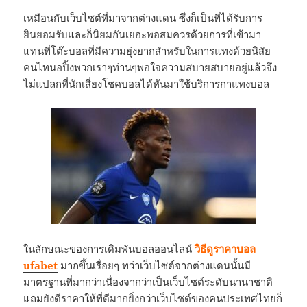
เหมือนกับเว็บไซต์ที่มาจากต่างแดน ซึ่งก็เป็นที่ได้รับการ
ยินยอมรับและก็นิยมกันเยอะพอสมควรด้วยการที่เข้ามา
แทนที่โต๊ะบอลที่มีความยุ่งยากสำหรับในการแทงด้วยนิสัย
คนไทนอปิ้งพวกเราๆท่านๆพอใจความสบายสบายอยู่แล้วจึง
ไม่แปลกที่นักเสี่ยงโชคบอลได้หันมาใช้บริการกาแทงบอล
ในลักษณะของการเดิมพันบอลออนไลน์
วิธีดูราคาบอล
ufabet
มากขึ้นเรื่อยๆ ทว่าเว็บไซต์จากต่างแดนนั้นมี
มาตรฐานที่มากว่าเนื่องจากว่าเป็นเว็บไซต์ระดับนานาชาติ
แถมยังตีราคาให้ที่ดีมากยิ่งกว่าเว็บไซต์ของคนประเทศไทยก็