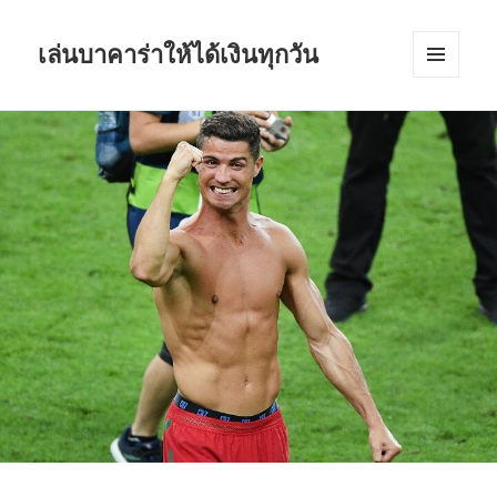
เล่นบาคาร่าให้ได้เงินทุกวัน
เมนู
และวิด
เจ็ต