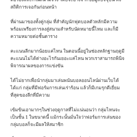
สถิติการเจอกันก่อนหน้า
ที่ผ่านมาของทั้งคู่กลุ่ม ที่สำคัญนักฟุตบอลตัวหลักมีความ
พร้อมเพรียงการลงสู่สนามสำหรับนัดหมายนี้ไหม และก็มี
ความหมายต่อชั้นตาราง
คะแนนลีกมากน้อยแค่ไหน ในตอนนี้อยู่ในช่องหลักฐานฤดูมี
คะแนนไม่ได้ต่างอะไรกันเยอะแค่ไหน พวกเราสามารถพินิจ
พิจารณาผลของการแข่งขัน
ได้ไม่ยากเพื่อนำกลุ่มมาเล่นพนันบอลออนไลน์ผ่านเว็บได้
ได้แก่ กลุ่มที่มีฟอร์มการเล่นเร่าร้อน แล้วก็มีเกมรุกดีเยี่ยม
ที่สุดของลีกที่มีความ
เข้มข้นเอามากๆในช่วงฤดูกาลที่ไม่แน่นอนว่า กลุ่มไหนจะ
เป็นชั้น 1 ในขนาดนี้ แม้กระนั้นมั่นใจว่าฟอร์มการเล่นของ
กลุ่มบอลก็จะมีผลให้สมาชิก