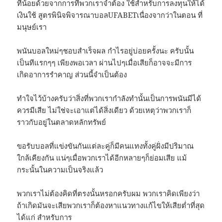
ที่น้อยด้วยจากการที่พวกเราจำต้อง ใช้สำหรับการลงทุนให้ได้
เงินใช้ สูตรพินิจพิจารณาบอลUFABETเนื่องจากว่าในตอน ที่
มนุษย์เรา
พนันบอลใหม่ๆชอบสำเร็จผล กำไรอยู่บ่อยครั้งนะ ครับนั้น
เป็นทีแรกๆๆ เพียงพอเวลา ผ่านไปๆเมื่อเสียก็อาจจะมีการ
เกิดอาการรำคาญ ส่วนนี้จำเป็นต้อง
ทำใจไว้บ้างครับว่าสิ่งที่พวกเรากำลังทำนั้นเป็นการพนันมีได้
ควรมีเสีย ไม่ใช่จะเอาแต่ได้สิ่งเดียว ด้วยเหตุว่าพวกเราก็
ราวกับอยู่ในตลาดหลักทรัพย์
ขอรับบอลที่แข่งขันกันแต่ละคู่ก็มีคนแทงทั้งคู่ฝั่งมีปริมาณ
ใกล้เคียงกัน แน่ๆเมื่อพวกเราได้อีกหลายๆก็ย่อมเสีย แม้
กระนั้นในความเป็นจริงแล้ว
พวกเราไม่ต้องคิดที่ตรงนั้นหรอกครับผม พวกเราคิดเพียงว่า
ถ้าเกิดมันจะเสียพวกเราก็ต้องหาแนวทางแก้ไขให้เสียต่ำที่สุด
ได้แก่ สำหรับการ