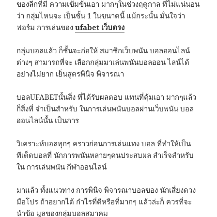
ของลีกที่มี ความเข้มข้นเอา มากๆในช่วงฤดูกาล ที่ไม่แน่นอน
ว่า กลุ่มไหนจะ เป็นชั้น 1 ในขนาดนี้ แม้กระนั้น มั่นใจว่า
ฟอร์ม การเล่นของ
ufabet เว็บตรง
กลุ่มบอลแล้ว ก็ชั้นจะก่อให้ สมาชิกเว็บพนัน บอลออนไลน์
ต่างๆ สามารถที่จะ เลือกกลุ่มมาเล่นพนันบอลออน ไลน์ได้
อย่างไม่ยาก เย็นสูตรพินิจ พิจารณา
บอลUFABETนั้นสิ่ง ที่ได้รับผลตอบ แทนที่คุ้มเอา มากๆแล้ว
ก็สิ่งที่ จำเป็นสำหรับ ในการเล่นพนันบอลผ่านเว็บพนัน บอล
ออนไลน์นั้น เป็นการ
วิเคราะห์บอลทุกๆ คราวก่อนการเล่นแทง บอล ที่ทำให้เป็น
ทีเด็ดบอลที่ นักการพนันหลายๆคนประสบผล สำเร็จสำหรับ
ใน การเล่นพนัน กีฬาออนไลน์
มาแล้ว ทั้งแนวทาง การพินิจ พิจารณาบอลของ นักเสี่ยงดวง
มือโปร ถ้าอยากได้ กำไรที่ดีหรือที่มากๆ แล้วล่ะก็ ควรที่จะ
นำข้อ มูลของกลุ่มบอลสมาคม