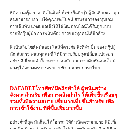
ที่มีความคุ้ม ราคาที่เป็นสิทธิ พิเศษพื้นที่กรุ๊ปผู้นักเสี่ยงดวง ทุก
คนสามารถ เอาไปใช้คุณประโยชน์ สำหรับการลง ทุนเกม
การเดิมพัน แทงบอลเต็งให้ได้เงิน ออนไลน์ได้ในทุกแบบ
จากที่กรุ๊ปผู้นัก การพนันต้อง การของทุกคนได้อีกด้วย
ที่ เป็นเว็บไซต์พนันออนไลน์ที่ตรงต่อ สิ่งที่จำเป็นของ กรุ๊ปผู้
นักเล่นการ พนันทุกคนที่ ได้มีการปรับปรุงเปลี่ยนแปลงมา
อย่าง ดีเยี่ยมแล้วก็สามารถ เจอกับเกมการ เดิมพันออนไลน์
ต่างๆได้อย่างครบวงจร
ทางเข้า ufabet ภาษาไทย
DAFABETโทรศัพท์มือถือทำให้ ผู้พนันสร้าง
จังหวะสำหรับ เพื่อการผลิตกำไร ให้เพิ่มขึ้นเรื่อยๆ
รวมทั้งมีความสบาย เพิ่มมากเพิ่มขึ้นสำหรับ เพื่อ
การเข้าใช้งาน ที่ดีขึ้นเพิ่มมากขึ้น
อย่างต่ำที่สุด มันก็จะได้โอกาส ให้กำเนิดความสบาย ที่มีเพิ่ม
มากขึ้นเรื่อยๆ สำหรับการเข้า ไปเลือกพนันกับตัวเลือกที่มีอยู่