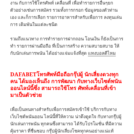
งาน กับการใช้โทรศัพท์ เคลื่อนที่ เพื่อทำรายการอื่นๆยก
ตัวอย่างเช่นการสมัคร รวมทั้งการกรอก ข้อมูลของตัวท่าน
เอง และก็การเลือก รายการอาหารสำหรับเพื่อการ ลงทุนเล่น
การ เดิมพันในแต่ละชนิด
รวมถึงแนวทาง การทำรายการฝากถอน โอนเงิน ก็ยังเป็นการ
ทำ รายการผ่านมือถือ ที่เป็นการสร้าง ความสบายสบาย ให้
กับนักเล่นการพนัน ได้อย่างแจ่มแจ้งที่สุด
แทงบอลดีไหม
DAFABETโทรศัพท์มือถือกรุ๊ปผู้ นักเสี่ยงดวงทุก
คน ได้มองเห็นถึง การพัฒนา กับทางเว็บไซต์พนัน
ออนไลน์นี้ซึ่ง สามารถใช้โทร ศัพท์เคลื่อนที่เข้า
มาเป็นตัวช่วย
เพื่อเป็นหนทางสำหรับเพื่อการสมัครเข้าใช้ บริการกับทาง
เว็บไซต์พนันออน ไลน์นี้ที่ให้ความ น่าดึงดูดใจ กับทางกรุ๊ปผู้
นักเล่นการพนัน ทุกคนซึ่งสามารถ ได้รับโปรโมชั่น ที่มีความ
คุ้มราคา ที่ชื่นชอบ กรุ๊ปผู้นักเสี่ยงโชคทุกคนอย่างแน่แท้