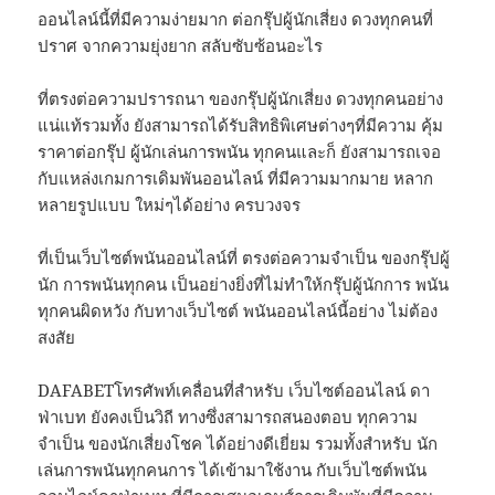
ออนไลน์นี้ที่มีความง่ายมาก ต่อกรุ๊ปผู้นักเสี่ยง ดวงทุกคนที่
ปราศ จากความยุ่งยาก สลับซับซ้อนอะไร
ที่ตรงต่อความปรารถนา ของกรุ๊ปผู้นักเสี่ยง ดวงทุกคนอย่าง
แน่แท้รวมทั้ง ยังสามารถได้รับสิทธิพิเศษต่างๆที่มีความ คุ้ม
ราคาต่อกรุ๊ป ผู้นักเล่นการพนัน ทุกคนและก็ ยังสามารถเจอ
กับแหล่งเกมการเดิมพันออนไลน์ ที่มีความมากมาย หลาก
หลายรูปแบบ ใหม่ๆได้อย่าง ครบวงจร
ที่เป็นเว็บไซต์พนันออนไลน์ที่ ตรงต่อความจำเป็น ของกรุ๊ปผู้
นัก การพนันทุกคน เป็นอย่างยิ่งที่ไม่ทำให้กรุ๊ปผู้นักการ พนัน
ทุกคนผิดหวัง กับทางเว็บไซต์ พนันออนไลน์นี้อย่าง ไม่ต้อง
สงสัย
DAFABETโทรศัพท์เคลื่อนที่สำหรับ เว็บไซต์ออนไลน์ ดา
ฟ่าเบท ยังคงเป็นวิถี ทางซึ่งสามารถสนองตอบ ทุกความ
จำเป็น ของนักเสี่ยงโชค ได้อย่างดีเยี่ยม รวมทั้งสำหรับ นัก
เล่นการพนันทุกคนการ ได้เข้ามาใช้งาน กับเว็บไซต์พนัน