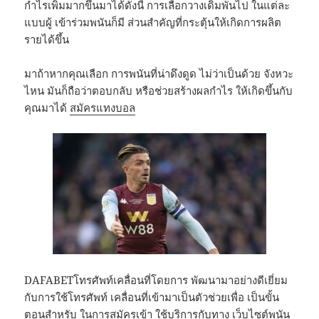
กำไรเพิ่มมากขึ้นมาได้ดังนี้ การเลือกวางเดิมพันไป ในแต่ละ
แบบผู้ เข้าร่วมพนันก็มี ส่วนสำคัญที่กระตุ้นให้เกิดการผลิต
รายได้ขึ้น
มาถ้าหากคุณเลือก การพนันที่น่าดึงดูด ไม่ว่าเป็นด้วย จังหวะ
ไหน มันก็ถือว่าตอบกลับ หรือช่วยสร้างผลกำไร ให้เกิดขึ้นกับ
คุณมาได้
สมัครแทงบอล
DAFABETโทรศัพท์เคลื่อนที่โดยการ พัฒนามาอย่างดีเยี่ยม
กับการใช้โทรศัพท์ เคลื่อนที่เข้ามาเป็นตัวช่วยเพื่อ เป็นขั้น
ตอนสำหรับ ในการสมัครเข้า ใช้บริการกับทาง เว็บไซต์พนัน