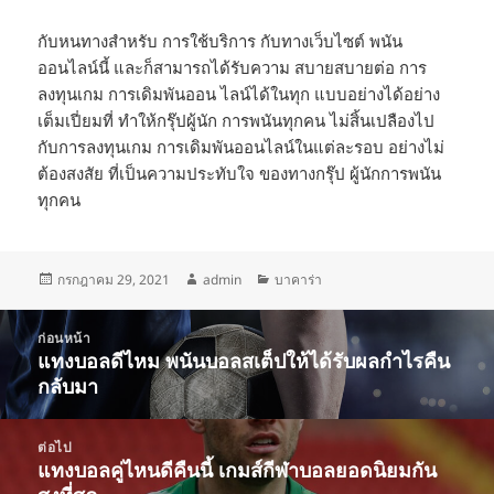
กับหนทางสำหรับ การใช้บริการ กับทางเว็บไซต์ พนัน
ออนไลน์นี้ และก็สามารถได้รับความ สบายสบายต่อ การ
ลงทุนเกม การเดิมพันออน ไลน์ได้ในทุก แบบอย่างได้อย่าง
เต็มเปี่ยมที่ ทำให้กรุ๊ปผู้นัก การพนันทุกคน ไม่สิ้นเปลืองไป
กับการลงทุนเกม การเดิมพันออนไลน์ในแต่ละรอบ อย่างไม่
ต้องสงสัย ที่เป็นความประทับใจ ของทางกรุ๊ป ผู้นักการพนัน
ทุกคน
เขียน
ผู้
หมวด
กรกฎาคม 29, 2021
admin
บาคาร่า
เมื่อ
เขียน
หมู่
เมนู
ก่อนหน้า
นำทาง
แทงบอลดีไหม พนันบอลสเต็ปให้ได้รับผลกำไรคืน
เรื่อง
เรื่อง
กลับมา
ก่อน
หน้า:
ต่อไป
แทงบอลคู่ไหนดีคืนนี้ เกมส์กีฬาบอลยอดนิยมกัน
เรื่อง