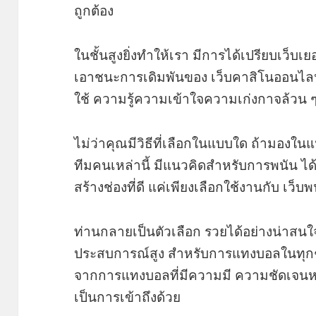
ถูกต้อง
ในชั้นสูงยิ่งทำให้เรา มีการได้เปรียบเว็บเย
เอาชนะการเดิมพันของ เว็บคาสิโนออนไลน์
ใช้ ความรู้ความเข้าใจความเก่งกาจล้วน ๆ 
ไม่ว่าคุณมีวิธีที่เลือกในแบบใด ถ้ามองในแ
ทีมคนเหล่านี้ มีแนวคิดสำหรับการพนัน ได้
สร้างช่องที่ดี แค่เพียงเลือกใช้งานกับ เว็บ
ท่านกลายเป็นตัวเลือก รวยได้อย่างน่าสนใจเ
ประสบการณ์สูง สำหรับการแทงบอลในทุกๆท
จากการแทงบอลที่มีความมี ความชัดเจนหรื
เป็นการเข้าถึงด้วย