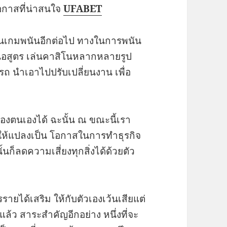
โอกาสที่น่าสนใจ
UFABET
พนันเกมพนันอีกต่อไป ทางในการพนัน
ารเสนอสูตร เล่นคาสิโนหลากหลายรูป
ถ นำเอาไปปรับเปลี่ยนงาน เพื่อ
นของตนเองได้ ฉะนั้น ณ ขณะนี้เรา
นให้แปลงเป็น โอกาสในการทำธุรกิจ
นก็ลดความเสี่ยงทุกสิ่งได้ด้วยตัว
รายได้เสริม ให้กับตัวเองเว้นเสียแต่
ล้ว สาระสำคัญอีกอย่าง หนึ่งที่จะ