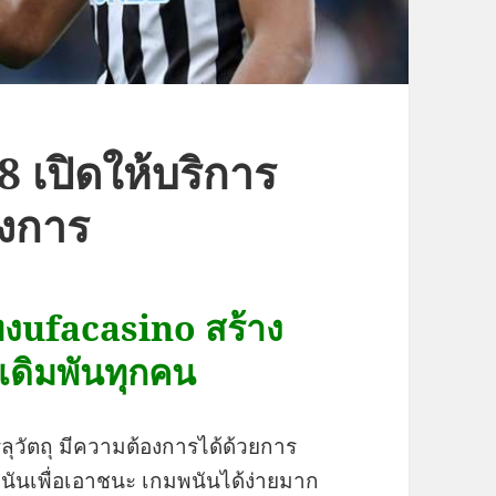
 เปิดให้บริการ
องการ
งufacasino สร้าง
ดเดิมพันทุกคน
ลุวัตถุ มีความต้องการได้ด้วยการ
นันเพื่อเอาชนะ เกมพนันได้ง่ายมาก