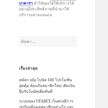
บาคาร่า
ทำให้คุณได้ใช้บริการได้
อย่างมีประสิทธิภาพที่นำมาใช้
บริการอย่างแน่นอน
ค้นหา
สำหรับ:
เรื่องล่าสุด
สมัคร ufa โบนัส 100 โปรโมชั่น
สุดคุ้ม ต้อนรับสมาชิกใหม่ เติมเงิน
ปุ๊บรับโบนัสเพิ่มทันที
ระบบของ UFABET เว็บตรงมีการ
ปกป้องข้อมูลสมาชิกอย่างไร และ