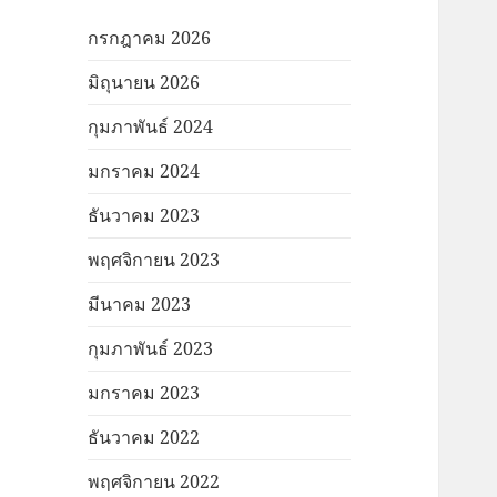
กรกฎาคม 2026
มิถุนายน 2026
กุมภาพันธ์ 2024
มกราคม 2024
ธันวาคม 2023
พฤศจิกายน 2023
มีนาคม 2023
กุมภาพันธ์ 2023
มกราคม 2023
ธันวาคม 2022
พฤศจิกายน 2022