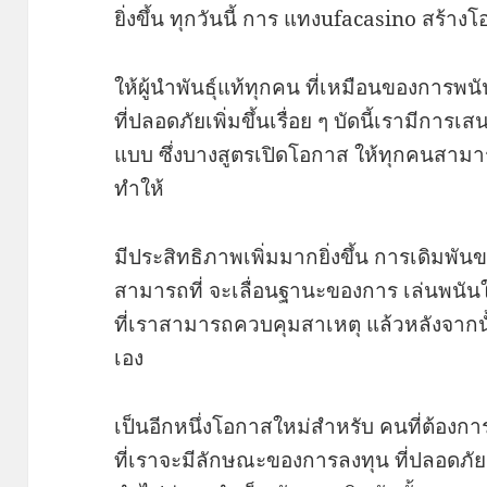
ยิ่งขึ้น
ทุกวันนี้ การ แทงufacasino สร้าง
ให้ผู้นำพันธุ์แท้ทุกคน ที่เหมือนของการ
ที่ปลอดภัยเพิ่มขึ้นเรื่อย ๆ บัดนี้เรามีก
แบบ ซึ่งบางสูตรเปิดโอกาส ให้ทุกคนสามาร
ทำให้
มีประสิทธิภาพเพิ่มมากยิ่งขึ้น การเดิมพั
สามารถที่ จะเลื่อนฐานะของการ เล่นพนั
ที่เราสามารถควบคุมสาเหตุ แล้วหลังจากนั้
เอง
เป็นอีกหนึ่งโอกาสใหม่สำหรับ คนที่ต้องการ
ที่เราจะมีลักษณะของการลงทุน ที่ปลอดภัยแ