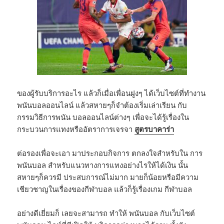
ของผู้รับบริการอะไร แล้วก็เมื่อเพื่อนฝูงๆ ได้เว็บไซต์ที่ทำงาน
พนันบอลออนไลน์ แล้วสหายๆก็จำต้องเริ่มเล่าเรียน กับ
กรรมวิธีการพนัน บอลออนไลน์ต่างๆ เพื่อจะได้รู้เรื่องใน
กระบวนการแทงหรืออัตราการเจรจา
สูตรบาคาร่า
ต่อรองเพื่อจะเอา มาประกอบกิจการ ตกลงใจสำหรับใน การ
พนันบอล สำหรับแนวทางการแทงอย่างไรให้ได้เงิน นั้น
สหายๆก็ควรมี ประสบการณ์ไม่มาก มายก็น้อยหรือมีความ
เชียวชาญในเรื่องของกีฬาบอล แล้วก็รู้เรื่องเกม กีฬาบอล
อย่างดีเยี่ยมก็ เลยจะสามารถ ทำให้ พนันบอล กับเว็บไซต์