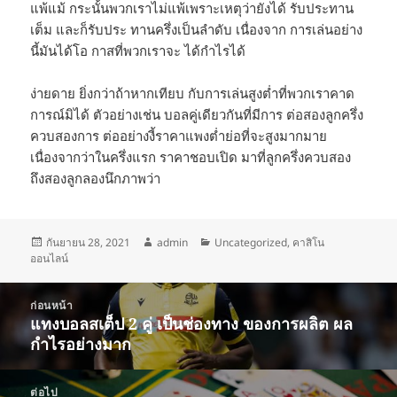
แพ้แม้ กระนั้นพวกเราไม่แพ้เพราะเหตุว่ายังได้ รับประทาน
เต็ม และก็รับประ ทานครึ่งเป็นลำดับ เนื่องจาก การเล่นอย่าง
นี้มันได้โอ กาสที่พวกเราจะ ได้กำไรได้
ง่ายดาย ยิ่งกว่าถ้าหากเทียบ กับการเล่นสูงต่ำที่พวกเราคาด
การณ์มิได้ ตัวอย่างเช่น บอลคู่เดียวกันที่มีการ ต่อสองลูกครึ่ง
ควบสองการ ต่ออย่างงี้ราคาแพงต่ำย่อที่จะสูงมากมาย
เนื่องจากว่าในครึ่งแรก ราคาชอบเปิด มาที่ลูกครึ่งควบสอง
ถึงสองลูกลองนึกภาพว่า
เขียน
ผู้
หมวด
กันยายน 28, 2021
admin
Uncategorized
,
คาสิโน
เมื่อ
เขียน
หมู่
ออนไลน์
เมนู
ก่อนหน้า
นำทาง
แทงบอลสเต็ป 2 คู่ เป็นช่องทาง ของการผลิต ผล
เรื่อง
เรื่อง
กำไรอย่างมาก
ก่อน
หน้า:
ต่อไป