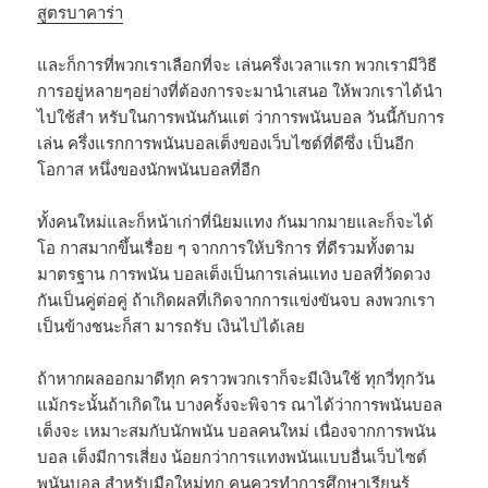
สูตรบาคาร่า
และก็การที่พวกเราเลือกที่จะ เล่นครึ่งเวลาแรก พวกเรามีวิธี
การอยู่หลายๆอย่างที่ต้องการจะมานำเสนอ ให้พวกเราได้นำ
ไปใช้สำ หรับในการพนันกันแต่ ว่าการพนันบอล วันนี้กับการ
เล่น ครึ่งแรกการพนันบอลเต็งของเว็บไซต์ที่ดีซึ่ง เป็นอีก
โอกาส หนึ่งของนักพนันบอลที่อีก
ทั้งคนใหม่และก็หน้าเก่าที่นิยมแทง กันมากมายและก็จะได้
โอ กาสมากขึ้นเรื่อย ๆ จากการให้บริการ ที่ดีรวมทั้งตาม
มาตรฐาน การพนัน บอลเต็งเป็นการเล่นแทง บอลที่วัดดวง
กันเป็นคู่ต่อคู่ ถ้าเกิดผลที่เกิดจากการแข่งขันจบ ลงพวกเรา
เป็นข้างชนะก็สา มารถรับ เงินไปได้เลย
ถ้าหากผลออกมาดีทุก คราวพวกเราก็จะมีเงินใช้ ทุกวี่ทุกวัน
แม้กระนั้นถ้าเกิดใน บางครั้งจะพิจาร ณาได้ว่าการพนันบอล
เต็งจะ เหมาะสมกับนักพนัน บอลคนใหม่ เนื่องจากการพนัน
บอล เต็งมีการเสี่ยง น้อยกว่าการแทงพนันแบบอื่นเว็บไซต์
พนันบอล สำหรับมือใหม่ทุก คนควรทำการศึกษาเรียนรู้