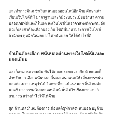
และทำการค้นค ว้าเว็บพนันบอลออนไลน์อีกด้วย ศึกษาเล่า
เรียนเว็บไซต์ที่มี มาตรฐานและก็มีระบบระเบียบรักษา ความ
ปลอดภัยที่ดีและก็ในแต่ ละเว็บไซต์นั้นราคาแพงที่ต่างกัน อีก
ด้วยก็เลยจำต้องเลือกมองเว็บ ไซต์ที่นานาประการเว็บไซต์
ถ้านักลง ทุนมือใหม่อยากได้พนันบอล ให้ได้กำไรที่ดี
จำเป็นต้องเลือก พนันบอลผ่านทางเว็บไซต์นี่แหละ
ยอดเยี่ยม
และก็สามารถวางเดิม พันได้ตลอดระยะเวลาอีก ด้วยและก็
สำหรับการเลือกพนันบอล นั้นขอเสนอแนะให้ เลี่ยงการพนัน
บอลต่อเพราะเหตุว่าได้ โอกาสที่จะแพ้แน่ๆมองเห็นไหมล่ะ
นะครั บว่าการพนันบอลออนไลน์ นั้นไม่ใช่เรื่องยากและก็
สามารถ สร้างกำไรให้ได้ด้วย
สุด ด้านหลังก็เลยต้องการเตือนสติผู้ที่กำลังพนันบอล อยู่ด้วย