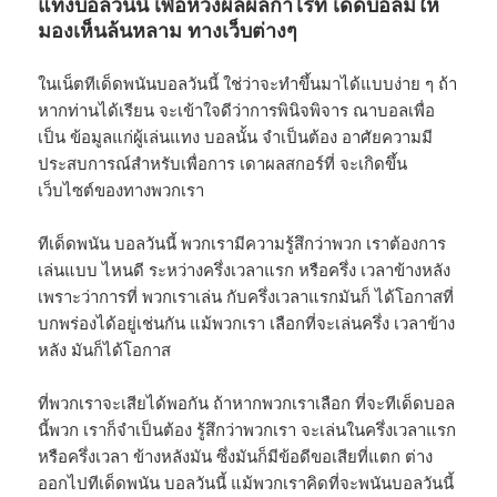
แทงบอลวันนี้ เพื่อหวังผลผลกำไรที เด็ดบอลมีให้
มองเห็นล้นหลาม ทางเว็บต่างๆ
ในเน็ตทีเด็ดพนันบอลวันนี้ ใช่ว่าจะทำขึ้นมาได้แบบง่าย ๆ ถ้า
หากท่านได้เรียน จะเข้าใจดีว่าการพินิจพิจาร ณาบอลเพื่อ
เป็น ข้อมูลแก่ผู้เล่นแทง บอลนั้น จำเป็นต้อง อาศัยความมี
ประสบการณ์สำหรับเพื่อการ เดาผลสกอร์ที่ จะเกิดขึ้น
เว็บไซต์ของทางพวกเรา
ทีเด็ดพนัน บอลวันนี้ พวกเรามีความรู้สึกว่าพวก เราต้องการ
เล่นแบบ ไหนดี ระหว่างครึ่งเวลาแรก หรือครึ่ง เวลาข้างหลัง
เพราะว่าการที่ พวกเราเล่น กับครึ่งเวลาแรกมันก็ ได้โอกาสที่
บกพร่องได้อยู่เช่นกัน แม้พวกเรา เลือกที่จะเล่นครึ่ง เวลาข้าง
หลัง มันก็ได้โอกาส
ที่พวกเราจะเสียได้พอกัน ถ้าหากพวกเราเลือก ที่จะทีเด็ดบอล
นี้พวก เราก็จำเป็นต้อง รู้สึกว่าพวกเรา จะเล่นในครึ่งเวลาแรก
หรือครึ่งเวลา ข้างหลังมัน ซึ่งมันก็มีข้อดีขอเสียที่แตก ต่าง
ออกไปทีเด็ดพนัน บอลวันนี้ แม้พวกเราคิดที่จะพนันบอลวันนี้