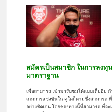
สมัครเป็นสมาชิก ในการลงทุนที
มาตราฐาน
เพื่อสามารถ เข้ามารับชมได้แบบเต็มอิ่ม ก
เกมการแข่งขันใน คู่ใดก็ตามซึ่งสามารถ ที่
อย่างชัดเจน โดยช่องทางนี้ที่สามารถ ที่