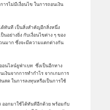
ับการไม่มีเงื่อนไข ในการถอนเงิน
นที เป็นสิ่งสำคัญอีกสิ่งหนึ่ง
อย่างยิ่ง กับเงื่อนไขต่าง ๆ ของ
จำนวนมาก ซึ่งจะมีความแตกต่างกัน
อนไลน์ยูฟ่าเบท ซึ่งเป็นอีกทาง
ถอนเงินจากการทำกำไร จากเกมการ
งินสด ในการลงทุนหรือเป็นการใช้
 ออกมาใช้ได้ทันทีอีกด้วย พร้อมกับ