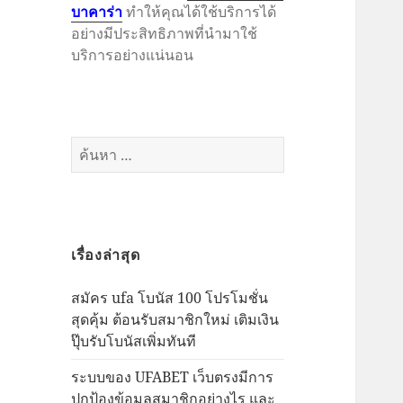
บาคาร่า
ทำให้คุณได้ใช้บริการได้
อย่างมีประสิทธิภาพที่นำมาใช้
บริการอย่างแน่นอน
ค้นหา
สำหรับ:
เรื่องล่าสุด
สมัคร ufa โบนัส 100 โปรโมชั่น
สุดคุ้ม ต้อนรับสมาชิกใหม่ เติมเงิน
ปุ๊บรับโบนัสเพิ่มทันที
ระบบของ UFABET เว็บตรงมีการ
ปกป้องข้อมูลสมาชิกอย่างไร และ