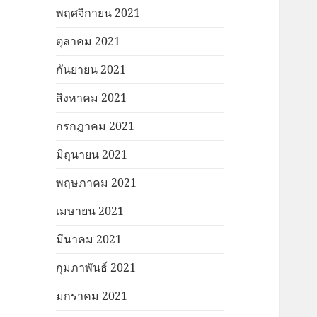
พฤศจิกายน 2021
ตุลาคม 2021
กันยายน 2021
สิงหาคม 2021
กรกฎาคม 2021
มิถุนายน 2021
พฤษภาคม 2021
เมษายน 2021
มีนาคม 2021
กุมภาพันธ์ 2021
มกราคม 2021