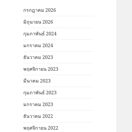
กรกฎาคม 2026
มิถุนายน 2026
กุมภาพันธ์ 2024
มกราคม 2024
ธันวาคม 2023
พฤศจิกายน 2023
มีนาคม 2023
กุมภาพันธ์ 2023
มกราคม 2023
ธันวาคม 2022
พฤศจิกายน 2022