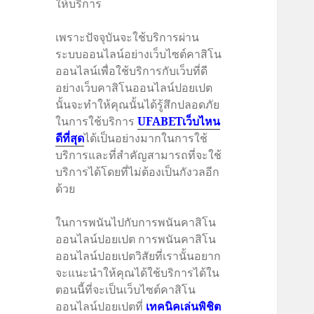
ให้บริการ
เพราะปัจจุบันจะใช้บริการผ่าน
ระบบออนไลน์อย่างเว็บไซต์คาสิโน
ออนไลน์เพื่อใช้บริการกับเว็บที่ดี
อย่างเว็บคาสิโนออนไลน์ปอยเปต
นั้นจะทำให้คุณนั้นได้รู้สึกปลอดภัย
ในการใช้บริการ
UFABETเว็บไหน
ดีที่สุด
ได้เป็นอย่างมากในการใช้
บริการและที่สำคัญสามารถที่จะใช้
บริการได้โดยที่ไม่ต้องเป็นกังวลอีก
ด้วย
ในการพนันไปกับการพนันคาสิโน
ออนไลน์ปอยเปต
การพนันคาสิโน
ออนไลน์ปอยเปตวิสัยที่เรานั้นอยาก
จะแนะนำให้คุณได้ใช้บริการได้ใน
ตอนนี้ที่จะเป็นเว็บไซต์คาสิโน
ออนไลน์ปอยเปตที่
เทคนิคเล่นพิชิต