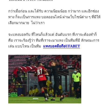
กว่าเมื่อก่อน และได้รับ ความนิยมน้อย กว่ามาก และอีกช่อง
ทาง ก็จะเป็นการแทง บอลออนไลน์ ผ่านเว็บไซน์ต่าง ๆ ที่มีให้
เลือกมากมาย ไม่ว่าเรา
จะแทงบอลกับ ที่ไหนก็แล้วแต่ อันดับแรก ที่เราจะต้องทำก็
คือ เราจะร้องรู้ว่า ทีมที่เราจะมาแทง เป็นทีมที่มี ลักษณะการ
เล่น แบบไหน เป็นทีม
แทงบอลมือถือUFABET