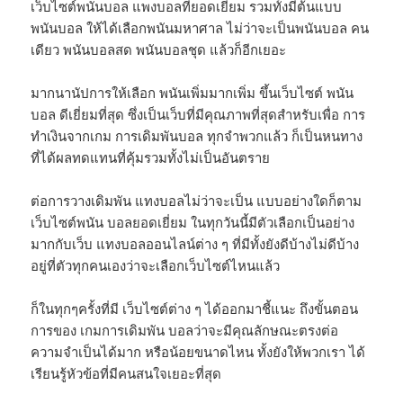
เว็บไซต์พนันบอล แพงบอลที่ยอดเยี่ยม รวมทั้งมีต้นแบบ
พนันบอล ให้ได้เลือกพนันมหาศาล ไม่ว่าจะเป็นพนันบอล คน
เดียว พนันบอลสด พนันบอลชุด แล้วก็อีกเยอะ
มากนานัปการให้เลือก พนันเพิ่มมากเพิ่ม ขึ้นเว็บไซต์ พนัน
บอล ดีเยี่ยมที่สุด ซึ่งเป็นเว็บที่มีคุณภาพที่สุดสำหรับเพื่อ การ
ทำเงินจากเกม การเดิมพันบอล ทุกจำพวกแล้ว ก็เป็นหนทาง
ที่ได้ผลทดแทนที่คุ้มรวมทั้งไม่เป็นอันตราย
ต่อการวางเดิมพัน แทงบอลไม่ว่าจะเป็น แบบอย่างใดก็ตาม
เว็บไซต์พนัน บอลยอดเยี่ยม ในทุกวันนี้มีตัวเลือกเป็นอย่าง
มากกับเว็บ แทงบอลออนไลน์ต่าง ๆ ที่มีทั้งยังดีบ้างไม่ดีบ้าง
อยู่ที่ตัวทุกคนเองว่าจะเลือกเว็บไซต์ไหนแล้ว
ก็ในทุกๆครั้งที่มี เว็บไซต์ต่าง ๆ ได้ออกมาชี้แนะ ถึงขั้นตอน
การของ เกมการเดิมพัน บอลว่าจะมีคุณลักษณะตรงต่อ
ความจำเป็นได้มาก หรือน้อยขนาดไหน ทั้งยังให้พวกเรา ได้
เรียนรู้หัวข้อที่มีคนสนใจเยอะที่สุด