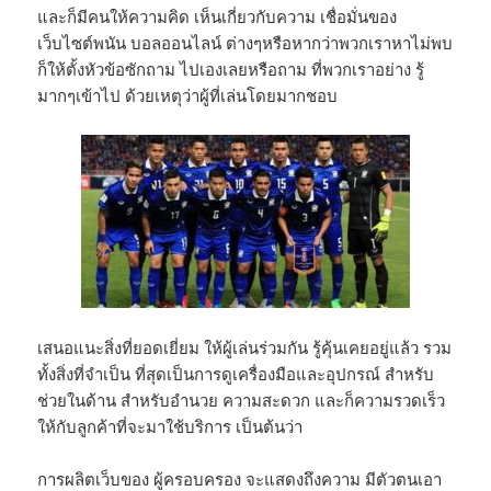
และก็มีคนให้ความคิด เห็นเกี่ยวกับความ เชื่อมั่นของ
เว็บไซต์พนัน บอลออนไลน์ ต่างๆหรือหากว่าพวกเราหาไม่พบ
ก็ให้ตั้งหัวข้อซักถาม ไปเองเลยหรือถาม ที่พวกเราอย่าง รู้
มากๆเข้าไป ด้วยเหตุว่าผู้ที่เล่นโดยมากชอบ
เสนอแนะสิ่งที่ยอดเยี่ยม ให้ผู้เล่นร่วมกัน รู้คุ้นเคยอยู่แล้ว รวม
ทั้งสิ่งที่จำเป็น ที่สุดเป็นการดูเครื่องมือและอุปกรณ์ สำหรับ
ช่วยในด้าน สำหรับอำนวย ความสะดวก และก็ความรวดเร็ว
ให้กับลูกค้าที่จะมาใช้บริการ เป็นต้นว่า
การผลิตเว็บของ ผู้ครอบครอง จะแสดงถึงความ มีตัวตนเอา