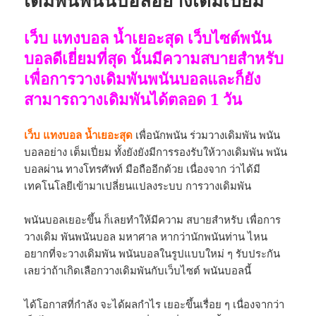
เว็บ แทงบอล น้ำเยอะสุด เว็บไซต์พนัน
บอลดีเยี่ยมที่สุด นั้นมีความสบายสำหรับ
เพื่อการวางเดิมพันพนันบอลและก็ยัง
สามารถวางเดิมพันได้ตลอด 1 วัน
เว็บ แทงบอล น้ำเยอะสุด
เพื่อนักพนัน ร่วมวางเดิมพัน พนัน
บอลอย่าง เต็มเปี่ยม ทั้งยังยังมีการรองรับให้วางเดิมพัน พนัน
บอลผ่าน ทางโทรศัพท์ มือถืออีกด้วย เนื่องจาก ว่าได้มี
เทคโนโลยีเข้ามาเปลี่ยนแปลงระบบ การวางเดิมพัน
พนันบอลเยอะขึ้น ก็เลยทำให้มีความ สบายสำหรับ เพื่อการ
วางเดิม พันพนันบอล มหาศาล หากว่านักพนันท่าน ไหน
อยากที่จะวางเดิมพัน พนันบอลในรูปแบบใหม่ ๆ รับประกัน
เลยว่าถ้าเกิดเลือกวางเดิมพันกับเว็บไซต์ พนันบอลนี้
ได้โอกาสที่กำลัง จะได้ผลกำไร เยอะขึ้นเรื่อย ๆ เนื่องจากว่า