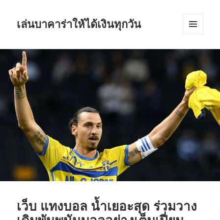
เล่นบาคาร่าให้ได้เงินทุกวัน
เมนู
และวิด
เจ็ต
เว็บ แทงบอล น้ำเยอะสุด ร่วมวาง
เดิมพันพนันบอลอย่างเต็มเปี่ยม