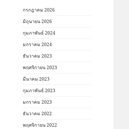
กรกฎาคม 2026
มิถุนายน 2026
กุมภาพันธ์ 2024
มกราคม 2024
ธันวาคม 2023
พฤศจิกายน 2023
มีนาคม 2023
กุมภาพันธ์ 2023
มกราคม 2023
ธันวาคม 2022
พฤศจิกายน 2022