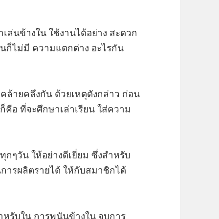
ามาเล่นข้างใน ใช้งานได้อย่าง สะดวก
ันก็ไม่มี ความแตกต่าง อะไรกัน
ี่คล้ายคลึงกัน ด้วยเหตุดังกล่าว ก่อน
ก็คือ ที่จะศึกษาเล่าเรียน ใส่ความ
วัน ให้อย่างดีเยี่ยม ซึ่งสำหรับ
การผลิตรายได้ ให้กับสมาชิกได้
สำหรับใน การพนันข้างใน จบการ