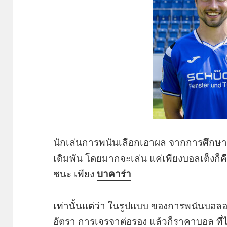
นักเล่นการพนันเลือกเอาผล จากการศึกษา
เดิมพัน โดยมากจะเล่น แค่เพียงบอลเต็งก็คื
ชนะ เพียง
บาคาร่า
เท่านั้นแต่ว่า ในรูปแบบ ของการพนันบอลอย่
อัตรา การเจรจาต่อรอง แล้วก็ราคาบอล ที่