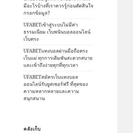
มีอะไรบ้างที่เราควรรู้ก่อนตัดสินใจ
กรอกข้อมูล?
UFABETเข้าสู่ระบบไม่มีค่า
ธรรมเนียม เว็บพนันบอลออนไลน์
เว็บตรง
UFABETแทงบอลผ่านมือถือตรง
เว็บแม่ ทุกการเดิมพันสะดวกสบาย
และเข้าถึงง่ายทุกที่ทุกเวลา
UFABETสมัครเว็บแทงบอล
ออนไลน์รับยูสเซอร์ฟรี ที่สุดของ
ความหลากหลายและความ
สนุกสนาน
คลังเก็บ