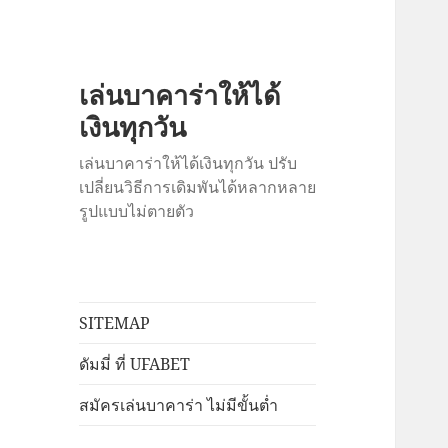
เล่นบาคาร่าให้ได้
เงินทุกวัน
เล่นบาคาร่าให้ได้เงินทุกวัน ปรับ
เปลี่ยนวิธีการเดิมพันได้หลากหลาย
รูปแบบไม่ตายตัว
SITEMAP
ดัมมี่ ที่ UFABET
สมัครเล่นบาคาร่า ไม่มีขั้นต่ำ