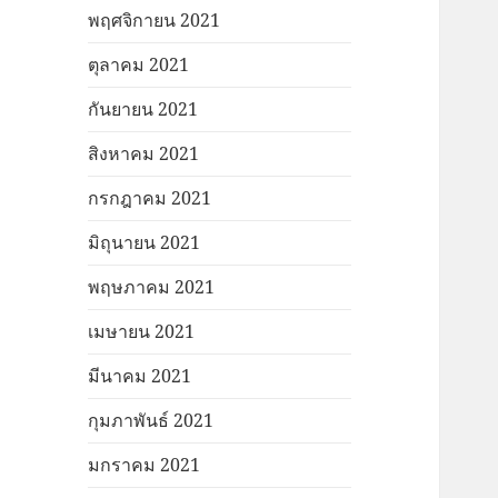
พฤศจิกายน 2021
ตุลาคม 2021
กันยายน 2021
สิงหาคม 2021
กรกฎาคม 2021
มิถุนายน 2021
พฤษภาคม 2021
เมษายน 2021
มีนาคม 2021
กุมภาพันธ์ 2021
มกราคม 2021