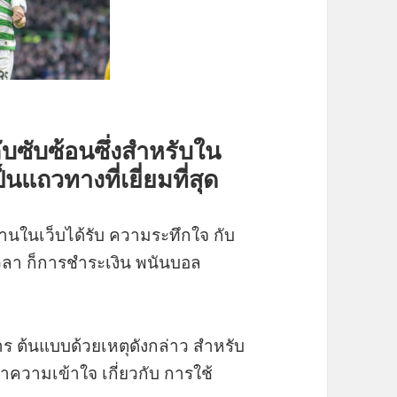
บซับซ้อนซึ่งสำหรับใน
นแถวทางที่เยี่ยมที่สุด
ด้านในเว็บได้รับ ความระทึกใจ กับ
วลา ก็การชำระเงิน พนันบอล
าร ต้นแบบด้วยเหตุดังกล่าว สำหรับ
ำความเข้าใจ เกี่ยวกับ การใช้