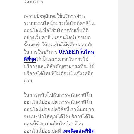
ให้บริการ
เพราะปัจจุบันจะใช้บริการผ่าน
ระบบออนไลน์อย่างเว็บไซต์คาสิโน
ออนไลน์เพื่อใช้บริการกับเว็บที่ดี
อย่างเว็บคาสิโนออนไลน์ปอยเปต
นั้นจะทำให้คุณนั้นได้รู้สึกปลอดภัย
ในการใช้บริการ
UFABETเว็บไหน
ดีที่สุด
ได้เป็นอย่างมากในการใช้
บริการและที่สำคัญสามารถที่จะใช้
บริการได้โดยที่ไม่ต้องเป็นกังวลอีก
ด้วย
ในการพนันไปกับการพนันคาสิโน
ออนไลน์ปอยเปต
การพนันคาสิโน
ออนไลน์ปอยเปตวิสัยที่เรานั้นอยาก
จะแนะนำให้คุณได้ใช้บริการได้ใน
ตอนนี้ที่จะเป็นเว็บไซต์คาสิโน
ออนไลน์ปอยเปตที่
เทคนิคเล่นพิชิต