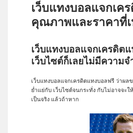
เว็บแทงบอลแจกเครด
คุณภาพและราคาที่เ
เว็บแทงบอลแจกเครดิตแท
เว็บไซต์ก็เลยไม่มีความจำ
เว็บแทงบอลแจกเครดิตแทงบอลฟรี
ว่าผลข
ย่ำแย่กับ เว็บไซต์จนกระทั่ง กับไม่อาจจะให
เป็นจริง แล้วถ้าหาก