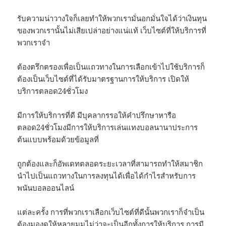
รับความน่าวางใจก็เลยทำให้พวกเรามั่นอกมั่นใจได้ว่าเงินทุน
ของพวกเรานั้นไม่เสียเปล่าอย่างแน่แท้ เว็บไซต์ที่ให้บริการที่
พวกเราจำ
ต้องตรึกตรองเพื่อเป็นแถวทางในการเลือกเข้าไปใช้บริการก็
ต้องเป็นเว็บไซต์ที่ได้รับมาตรฐานการให้บริการ เปิดให้
บริการตลอด24ชั่วโมง
มีการให้บริการที่ดี มีบุคลากรรอให้คำปรึกษาหารือ
ตลอด24ชั่วโมงมีการให้บริการเล่นแทงบอลนานาประการ
ต้นแบบพร้อมด้วยข้อมูลที่
ถูกต้องและก็อัพเดทตลอดระยะเวลาที่สามารถทำให้สมาชิก
นำไปเป็นแถวทางในการลงทุนได้เพื่อได้กำไรสำหรับการ
พนันบอลออนไลน์
แต่ละครั้ง การที่พวกเราเลือกเว็บไซต์ที่ดีนั้นพวกเราก็จำเป็น
ต้องมองดูให้หลายมุมไม่ว่าจะเป็นอีกทั้งการให้บริการ การมี