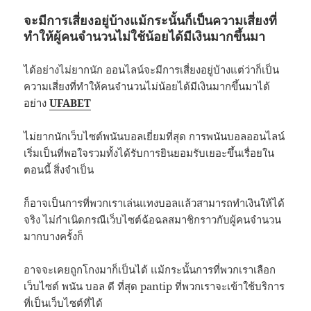
จะมีการเสี่ยงอยู่บ้างแม้กระนั้นก็เป็นความเสี่ยงที่
ทำให้ผู้คนจำนวนไม่ใช้น้อยได้มีเงินมากขึ้นมา
ได้อย่างไม่ยากนัก ออนไลน์จะมีการเสี่ยงอยู่บ้างแต่ว่าก็เป็น
ความเสี่ยงที่ทำให้คนจำนวนไม่น้อยได้มีเงินมากขึ้นมาได้
อย่าง
UFABET
ไม่ยากนักเว็บไซต์พนันบอลเยี่ยมที่สุด การพนันบอลออนไลน์
เริ่มเป็นที่พอใจรวมทั้งได้รับการยินยอมรับเยอะขึ้นเรื่อยใน
ตอนนี้ สิ่งจำเป็น
ก็อาจเป็นการที่พวกเราเล่นแทงบอลแล้วสามารถทำเงินให้ได้
จริง ไม่กำเนิดกรณีเว็บไซต์ฉ้อฉลสมาชิกราวกับผู้คนจำนวน
มากบางครั้งก็
อาจจะเคยถูกโกงมาก็เป็นได้ แม้กระนั้นการที่พวกเราเลือก
เว็บไซต์ พนัน บอล ดี ที่สุด pantip ที่พวกเราจะเข้าใช้บริการ
ที่เป็นเว็บไซต์ที่ได้