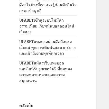
มีอะไรบ้างที่เราควรรู้ก่อนตัดสินใจ
กรอกข้อมูล?
UFABETเข้าสู่ระบบไม่มีค่า
ธรรมเนียม เว็บพนันบอลออนไลน์
เว็บตรง
UFABETแทงบอลผ่านมือถือตรง
เว็บแม่ ทุกการเดิมพันสะดวกสบาย
และเข้าถึงง่ายทุกที่ทุกเวลา
UFABETสมัครเว็บแทงบอล
ออนไลน์รับยูสเซอร์ฟรี ที่สุดของ
ความหลากหลายและความ
สนุกสนาน
คลังเก็บ