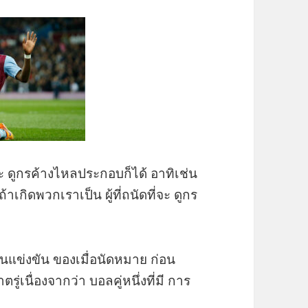
ะ ดูกรค้างไหลประกอบก็ได้ อาทิเช่น
เกิดพวกเราเป็น ผู้ที่ถนัดที่จะ ดูกร
อนแข่งขัน ของเมื่อนัดหมาย ก่อน
ู่เนื่องจากว่า บอลคู่หนึ่งที่มี การ