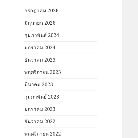
กรกฎาคม 2026
มิถุนายน 2026
กุมภาพันธ์ 2024
มกราคม 2024
ธันวาคม 2023
พฤศจิกายน 2023
มีนาคม 2023
กุมภาพันธ์ 2023
มกราคม 2023
ธันวาคม 2022
พฤศจิกายน 2022