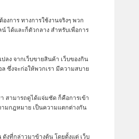
ามต้องการ ทางการใช้งานจริงๆ พวก
 ได้และก็ตัวกลาง สำหรับเพื่อการ
่ยนแปลง จากเว็บขายสินค้า เว็บของกิน
บอล ซึ่งจะก่อให้พวกเรา มีความสบาย
เรา สามารถดูได้แจ่มชัด ก็คือการเข้า
 ถูกตามกฎหมาย เป็นความแตกต่างกัน
ดังที่กล่าวมาข้างต้น โดยตั้งแต่ เว็บ