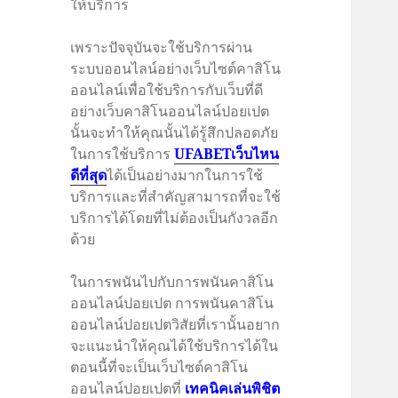
ให้บริการ
เพราะปัจจุบันจะใช้บริการผ่าน
ระบบออนไลน์อย่างเว็บไซต์คาสิโน
ออนไลน์เพื่อใช้บริการกับเว็บที่ดี
อย่างเว็บคาสิโนออนไลน์ปอยเปต
นั้นจะทำให้คุณนั้นได้รู้สึกปลอดภัย
ในการใช้บริการ
UFABETเว็บไหน
ดีที่สุด
ได้เป็นอย่างมากในการใช้
บริการและที่สำคัญสามารถที่จะใช้
บริการได้โดยที่ไม่ต้องเป็นกังวลอีก
ด้วย
ในการพนันไปกับการพนันคาสิโน
ออนไลน์ปอยเปต
การพนันคาสิโน
ออนไลน์ปอยเปตวิสัยที่เรานั้นอยาก
จะแนะนำให้คุณได้ใช้บริการได้ใน
ตอนนี้ที่จะเป็นเว็บไซต์คาสิโน
ออนไลน์ปอยเปตที่
เทคนิคเล่นพิชิต