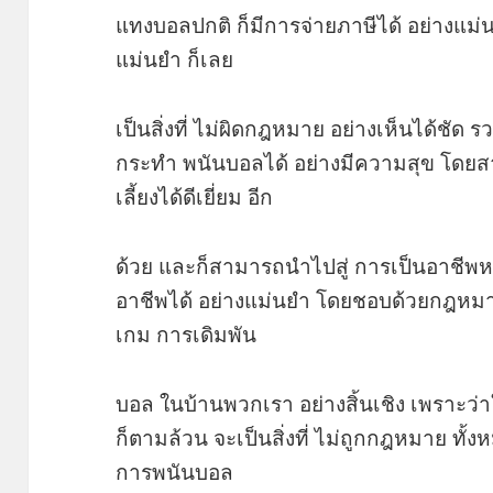
แทงบอลปกติ ก็มีการจ่ายภาษีได้ อย่างแม่น
แม่นยำ ก็เลย
เป็นสิ่งที่ ไม่ผิดกฎหมาย อย่างเห็นได้ชัด
กระทำ พนันบอลได้ อย่างมีความสุข โดยสา
เลี้ยงได้ดีเยี่ยม อีก
ด้วย และก็สามารถนำไปสู่ การเป็นอาชีพห
อาชีพได้ อย่างแม่นยำ โดยชอบด้วยกฎหมา
เกม การเดิมพัน
บอล ในบ้านพวกเรา อย่างสิ้นเชิง เพราะว่าใ
ก็ตามล้วน จะเป็นสิ่งที่ ไม่ถูกกฎหมาย ทั
การพนันบอล