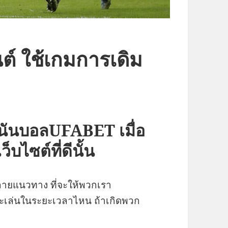
ต์ ใช้เกมการเดิม
พนันบอลUFABET เมื่อ
บไซต์ที่ดีนั้น
ยแนวทาง ที่จะให้พวกเรา
ี่จะเล่นในระยะเวลาไหน ถ้าเกิดพวก