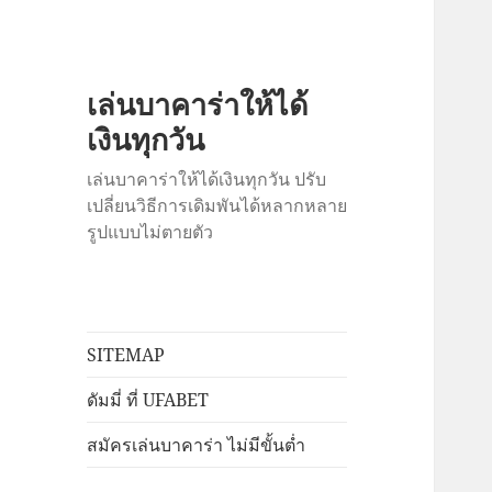
เล่นบาคาร่าให้ได้
เงินทุกวัน
เล่นบาคาร่าให้ได้เงินทุกวัน ปรับ
เปลี่ยนวิธีการเดิมพันได้หลากหลาย
รูปแบบไม่ตายตัว
SITEMAP
ดัมมี่ ที่ UFABET
สมัครเล่นบาคาร่า ไม่มีขั้นต่ำ