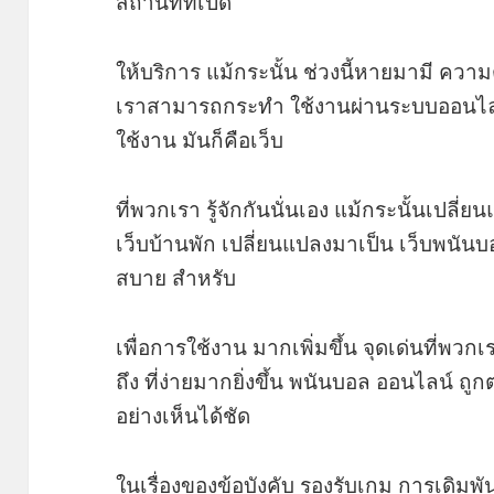
สถานที่ที่เปิด
ให้บริการ แม้กระนั้น ช่วงนี้หายมามี คว
เราสามารถกระทำ ใช้งานผ่านระบบออนไลน์
ใช้งาน มันก็คือเว็บ
ที่พวกเรา รู้จักกันนั่นเอง แม้กระนั้นเปลี
เว็บบ้านพัก เปลี่ยนแปลงมาเป็น เว็บพนัน
สบาย สำหรับ
เพื่อการใช้งาน มากเพิ่มขึ้น จุดเด่นที่พวก
ถึง ที่ง่ายมากยิ่งขึ้น พนันบอล ออนไลน์
อย่างเห็นได้ชัด
ในเรื่องของข้อบังคับ รองรับเกม การเดิมพัน 