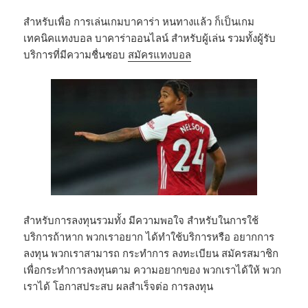
สำหรับเพื่อ การเล่นเกมบาคาร่า หนทางแล้ว ก็เป็นเกม
เทคนิคแทงบอล บาคาร่าออนไลน์ สำหรับผู้เล่น รวมทั้งผู้รับ
บริการที่มีความชื่นชอบ
สมัครแทงบอล
สำหรับการลงทุนรวมทั้ง มีความพอใจ สำหรับในการใช้
บริการถ้าหาก พวกเราอยาก ได้ทำใช้บริการหรือ อยากการ
ลงทุน พวกเราสามารถ กระทำการ ลงทะเบียน สมัครสมาชิก
เพื่อกระทำการลงทุนตาม ความอยากของ พวกเราได้ให้ พวก
เราได้ โอกาสประสบ ผลสำเร็จต่อ การลงทุน