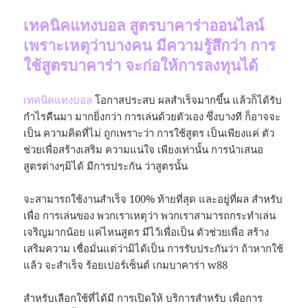
เทคนิคแทงบอล สูตรบาคาร่าออนไลน์
เพราะเหตุว่าบางคน มีความรู้สึกว่า การ
ใช้สูตรบาคาร่า จะก่อให้การลงทุนได้
เทคนิคแทงบอล
โอกาสประสบ ผลสำเร็จมากขึ้น แล้วก็ได้รับ
กำไรคืนมา มากยิ่งกว่า การเล่นด้วยตัวเอง ซึ่งบางที ก็อาจจะ
เป็น ความคิดที่ไม่ ถูกเพราะว่า การใช้สูตร เป็นเพียงแค่ ตัว
ช่วยเพื่อสร้างเสริม ความแน่ใจ เพียงเท่านั้น การนำเสนอ
สูตรต่างๆมิได้ มีการประกัน ว่าสูตรนั้น
จะสามารถใช้งานสำเร็จ 100% ท้ายที่สุด และอยู่ที่ผล สำหรับ
เพื่อ การเล่นของ พวกเราเหตุว่า พวกเราสามารถกระทำเล่น
เจริญมากน้อย แค่ไหนสูตร มีไว้เพื่อเป็น ตัวช่วยเพื่อ สร้าง
เสริมความ เชื่อมั่นแต่ว่ามิได้เป็น การรับประกันว่า ถ้าหากใช้
แล้ว จะสำเร็จ ร้อยเปอร์เซ็นต์ เกมบาคาร่า w88
สำหรับเลือกใช้ที่ได้มี การเปิดให้ บริการสำหรับ เพื่อการ