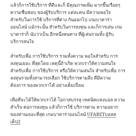
แล้วก็การใช้บริการ ที่ดีและก็ มีคุณภาพเพิ่ม มากขึ้นเรื่อยๆ
ความชื่นชอบ ของผู้รับบริการ แต่ละคน มีความพอใจ
สำหรับในการใช้ บริการที่ต่าง กันออกไป เกมบาคาร่า
ออนไลน์ แม้กระนั้น สำหรับในการลงทุน และก็การเล่น เกม
บาคาร่าก็ นับว่าเป็น อีกหนึ่งหนทาง ที่ผู้เล่นรวมทั้ง ผู้รับ
บริการสนใจ
สำหรับเพื่อ การใช้บริการ รวมทั้งความ พอใจสำหรับ การ
ลงทุนเยอะ ที่สุดโดย เหตุนี้ถ้าเกิด พวกเราให้ความสนใจ
สำหรับเพื่อ การใช้บริการ หรือให้ความสนใจ สำหรับเพื่อ การ
ลงทุนรวมทั้งสามารถเลือก ใช้บริการตามสิ่ง ที่มีความ
ต้องการ ของพวกเราได้ อย่างเต็มเปี่ยม
เพื่อที่จะได้ให้พวกเราได้ โอกาสบรรลุ เทคนิคแทงบอล ความ
สำเร็จ ต่อการลงทุน แล้วก็การใช้ บริการตาม ความอยาก
ของท่านเยอะที่สุด เกมบาคาร่าออนไลน์
UFABETบอลส
เต็ป2