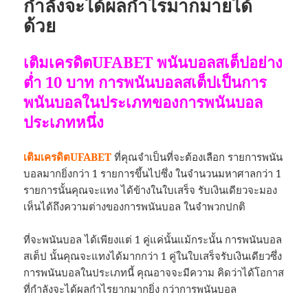
กำลังจะได้ผลกำไรมากมายได้
ด้วย
เติมเครดิตUFABET พนันบอลสเต็ปอย่าง
ต่ำ 10 บาท การพนันบอลสเต็ปเป็นการ
พนันบอลในประเภทของการพนันบอล
ประเภทหนึ่ง
เติมเครดิตUFABET
ที่คุณจำเป็นที่จะต้องเลือก รายการพนัน
บอลมากยิ่งกว่า 1 รายการขึ้นไปซึ่ง ในจำนวนมหาศาลกว่า 1
รายการนั้นคุณจะแทง ได้ข้างในใบเสร็จ รับเงินเดียวจะมอง
เห็นได้ถึงความต่างของการพนันบอล ในจำพวกปกติ
ที่จะพนันบอล ได้เพียงแต่ 1 คู่แค่นั้นแม้กระนั้น การพนันบอล
สเต็ป นั้นคุณจะแทงได้มากกว่า 1 คู่ในใบเสร็จรับเงินเดียวซึ่ง
การพนันบอลในประเภทนี้ คุณอาจจะมีความ คิดว่าได้โอกาส
ที่กำลังจะได้ผลกำไรยากมากยิ่ง กว่าการพนันบอล