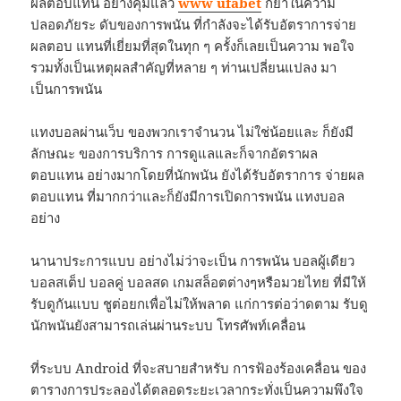
ผลตอบแทน อย่างคุ้มแล้ว
www ufabet
ก็ย้ำในความ
ปลอดภัยระ ดับของการพนัน ที่กำลังจะได้รับอัตราการจ่าย
ผลตอบ แทนที่เยี่ยมที่สุดในทุก ๆ ครั้งก็เลยเป็นความ พอใจ
รวมทั้งเป็นเหตุผลสำคัญที่หลาย ๆ ท่านเปลี่ยนแปลง มา
เป็นการพนัน
แทงบอลผ่านเว็บ ของพวกเราจำนวน ไม่ใช่น้อยและ ก็ยังมี
ลักษณะ ของการบริการ การดูแลและก็จากอัตราผล
ตอบแทน อย่างมากโดยที่นักพนัน ยังได้รับอัตราการ จ่ายผล
ตอบแทน ที่มากกว่าและก็ยังมีการเปิดการพนัน แทงบอล
อย่าง
นานาประการแบบ อย่างไม่ว่าจะเป็น การพนัน บอลผู้เดียว
บอลสเต็ป บอลคู่ บอลสด เกมสล็อตต่างๆหรือมวยไทย ที่มีให้
รับดูกันแบบ ชูต่อยกเพื่อไม่ให้พลาด แก่การต่อว่าดตาม รับดู
นักพนันยังสามารถเล่นผ่านระบบ โทรศัพท์เคลื่อน
ที่ระบบ Android ที่จะสบายสำหรับ การฟ้องร้องเคลื่อน ของ
ตารางการประลองได้ตลอดระยะเวลากระทั่งเป็นความพึงใจ