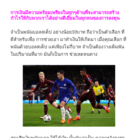
การเงินมีความพร้อมเพรียงในทุกๆด้านที่จะสามารถสร้าง
กำไรให้กับพวกเราได้อย่างดีเยี่ยมในทุกหนของการลงทุน
จำเป็นพนันบอลสเต็ป อย่างน้อย10บาท ถือว่าเป็นตัวเลือก ที่
ดีสำหรับเพื่อ การช่วยเอา มาทำเงินให้เกิดมา เมื่อคุณเลือก ที่
พนันด้วยบอลสเต็ป แค่เพียงไม่กี่บาท จำเป็นต้องวางเดิมพัน
ในปริมาณที่มาก มันก็เป็นการ ช่วยลดหนทาง
สูญเสียเงินพนันบอล ให้ได้เงิน นั้นนับว่าเป็น ความหวังสูงสุด