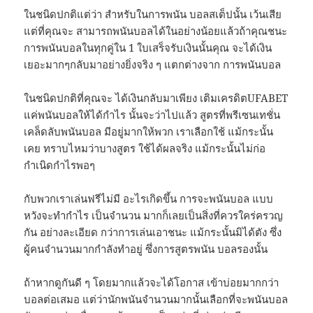
ในชนิดปกติแต่ว่า สำหรับในการพนัน บอลสเต็ปนั้น เว้นเสีย
แต่ที่คุณจะ สามารถพนันบอลได้ในอย่างน้อยแล้วถ้าคุณชนะ
การพนันบอลในทุกคู่ใน 1 ใบเสร็จรับเงินนั้นคุณ จะได้เงิน
เยอะมากๆกลับมาอย่างยิ่งจริง ๆ แตกต่างจาก การพนันบอล
ในชนิดปกติที่คุณจะ ได้เงินกลับมาเพียง เติมเครดิตUFABET
แค่พนันบอลให้ได้กำไร นั้นจะว่าไปแล้ว สูตรที่พรีเซนเทชั่น
เคล็ดลับพนันบอล มีอยู่มากให้พวก เราเลือกใช้ แม้กระนั้น
เคย ทราบไหมว่าบางสูตร ใช้ได้ผลจริง แม้กระนั้นไม่ก่อ
กำเนิดกำไรพอๆ
กับพวกเราเล่นฟรีไม่มี อะไรเกิดขึ้น การจะพนันบอล แบบ
หวังจะทำกำไร เป็นจำนวน มากก็เลยเป็นสิ่งที่ควรใคร่ครวญ
กัน อย่างละเอียด กว่าการเล่นเอาชนะ แม้กระนั้นมิได้ตัง ซึ่ง
ผู้คนจำนวนมากกำลังทำอยู่ ซึ่งการสูตรพนัน บอลรองนั้น
ถ้าหากดูกันดี ๆ โดยมากแล้วจะได้โอกาส เข้าบ่อยมากกว่า
บอลต่อเสมอ แต่ว่านักพนันจำนวนมากนั้นเลือกที่จะพนันบอล