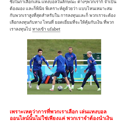
ซึ่งในกาเลือกเล่น แทงบอลในลักษณะ ต่างๆพวกเราก็ จำเป็น
ต้องมอง และก็พินิจ พิเคราะห์ดูด้วยว่า แบบไหนเหมาะสม
กับพวกเราสูงที่สุดสำหรับใน การลงทุนและก็ พวกเราจะต้อง
เลือกลงทุนกับทาง ไหนที่ ยอดเยี่ยมที่จะให้คุ้มกับเงิน ที่พวก
เราลงทุนไป
ทางเข้า ufabet
เพราะเหตุว่าการที่พวกเราเลือก เล่นแทงบอล
ออนไลน์นั้นไม่ใช่เพียงแค่ พวกเราจำต้องนำเงิน