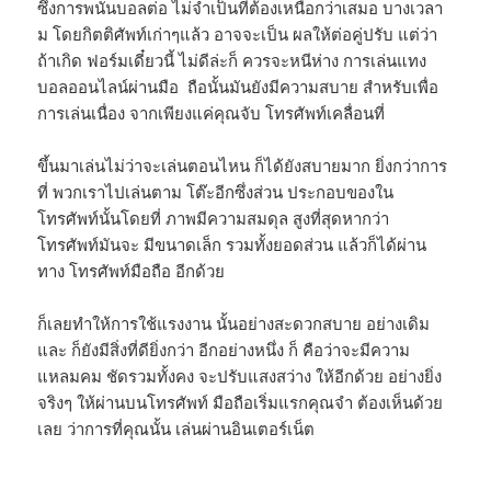
ซึ่งการพนันบอลต่อ ไม่จำเป็นที่ต้องเหนือกว่าเสมอ บางเวลา
ม โดยกิตติศัพท์เก่าๆแล้ว อาจจะเป็น ผลให้ต่อคู่ปรับ แต่ว่า
ถ้าเกิด ฟอร์มเดี๋ยวนี้ ไม่ดีล่ะก็ ควรจะหนีห่าง การเล่นแทง
บอลออนไลน์ผ่านมือ ถือนั้นมันยังมีความสบาย สำหรับเพื่อ
การเล่นเนื่อง จากเพียงแค่คุณจับ โทรศัพท์เคลื่อนที่
ขึ้นมาเล่นไม่ว่าจะเล่นตอนไหน ก็ได้ยังสบายมาก ยิ่งกว่าการ
ที่ พวกเราไปเล่นตาม โต๊ะอีกซึ่งส่วน ประกอบของใน
โทรศัพท์นั้นโดยที่ ภาพมีความสมดุล สูงที่สุดหากว่า
โทรศัพท์มันจะ มีขนาดเล็ก รวมทั้งยอดส่วน แล้วก็ได้ผ่าน
ทาง โทรศัพท์มือถือ อีกด้วย
ก็เลยทำให้การใช้แรงงาน นั้นอย่างสะดวกสบาย อย่างเดิม
และ ก็ยังมีสิ่งที่ดียิ่งกว่า อีกอย่างหนึ่ง ก็ คือว่าจะมีความ
แหลมคม ชัดรวมทั้งคง จะปรับแสงสว่าง ให้อีกด้วย อย่างยิ่ง
จริงๆ ให้ผ่านบนโทรศัพท์ มือถือเริ่มแรกคุณจำ ต้องเห็นด้วย
เลย ว่าการที่คุณนั้น เล่นผ่านอินเตอร์เน็ต