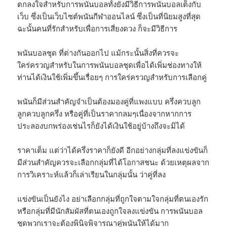
ตกลงใจสำหรับการพนันบอลทั้งยังมีวิธีการพนันบอลเต็งกับ
เว็บ ซึ่งเป็นเว็บไซต์พนันกีฬาออนไลน์ ซึ่งเป็นที่นิยมสูงที่สุด
ฉะนั้นคนที่รักสำหรับเพื่อการเสี่ยงดวง ก็จะมีวิธีการ
พนันบอลชุด ที่ต่างกันออกไป แม้กระนั้นสิ่งที่ควรจะ
ใคร่ครวญสำหรับในการพนันบอลชุดเพื่อได้เพิ่มช่องทางให้
ท่านได้เงินใช้เพิ่มขึ้นเรื่อยๆ การใคร่ครวญสำหรับการเลือกคู่
พนันก็มีส่วนสำคัญจำเป็นต้องมองคู่ที่แพงแบบ ครึ่งควบลูก
ลูกควบลูกครึ่ง หรือคู่ที่เป็นราคากลมๆเนื่องจากหากการ
ประลองบกพร่องเช่นไรก็ยังได้เงินใช้อยู่บ้างถึงจะมิได้
ราคาเต็ม แต่ว่าได้ครึ่งราคาก็ยังดี อีกอย่างกลุ่มที่ลงแข่งขันก็
มีส่วนสำคัญควรจะเลือกกลุ่มที่ได้โอกาสชนะ ด้วยเหตุผลจาก
การวิเคราะห์แล้วก็เล่าเรียนในกลุ่มนั้น ว่าคู่ที่ลง
แข่งขันเป็นยังไง อย่าเลือกกลุ่มที่ถูกใจตามใจกลุ่มที่ตนเองรัก
หรือกลุ่มที่มีนักสัมผัสที่ตนเองถูกใจลงแข่งขัน การพนันบอล
ชุดพวกเราจะต้องพินิจพิจารณาคู่พนันให้ได้มาก