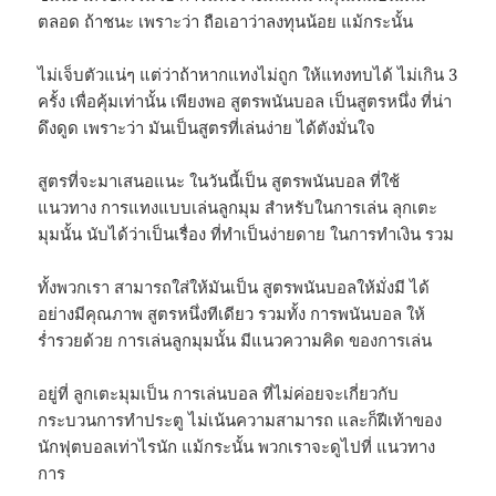
ตลอด ถ้าชนะ เพราะว่า ถือเอาว่าลงทุนน้อย แม้กระนั้น
ไม่เจ็บตัวแน่ๆ แต่ว่าถ้าหากแทงไม่ถูก ให้แทงทบได้ ไม่เกิน 3
ครั้ง เพื่อคุ้มเท่านั้น เพียงพอ สูตรพนันบอล เป็นสูตรหนึ่ง ที่น่า
ดึงดูด เพราะว่า มันเป็นสูตรที่เล่นง่าย ได้ตังมั่นใจ
สูตรที่จะมาเสนอแนะ ในวันนี้เป็น สูตรพนันบอล ที่ใช้
แนวทาง การแทงแบบเล่นลูกมุม สำหรับในการเล่น ลุกเตะ
มุมนั้น นับได้ว่าเป็นเรื่อง ที่ทำเป็นง่ายดาย ในการทำเงิน รวม
ทั้งพวกเรา สามารถใส่ให้มันเป็น สูตรพนันบอลให้มั่งมี ได้
อย่างมีคุณภาพ สูตรหนึ่งทีเดียว รวมทั้ง การพนันบอล ให้
ร่ำรวยด้วย การเล่นลูกมุมนั้น มีแนวความคิด ของการเล่น
อยู่ที่ ลูกเตะมุมเป็น การเล่นบอล ที่ไม่ค่อยจะเกี่ยวกับ
กระบวนการทำประตู ไม่เน้นความสามารถ และก็ฝีเท้าของ
นักฟุตบอลเท่าไรนัก แม้กระนั้น พวกเราจะดูไปที่ แนวทาง
การ