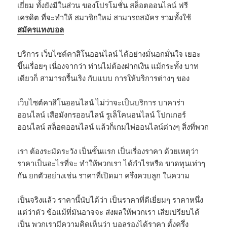
เยี่ยม ทั้งยังมีในส่วน ของโปรโมชั่น สล็อตออนไลน์ ฟรี
เครดิต ที่จะทำให้ สมาชิกใหม่ สามารถสมัคร รวมทั้งใช้
สมัครแทงบอล
บริการ เว็บไซต์คาสิโนออนไลน์ ได้อย่างมั่นอกมั่นใจ เยอะ
ขึ้นเรื่อยๆ เนื่องจากว่า ท่านไม่ต้องฝากเงิน แม้กระทั้ง บาท
เดียวก็ สามารถรื้นเริง กับแบบ การให้บริการต่างๆ ของ
เว็บไซต์คาสิโนออนไลน์ ไม่ว่าจะเป็นบริการ บาคาร่า
ออนไลน์ เสือมังกรออนไลน์ รูเล็โคนอนไลน์ โปกเกอร์
ออนไลน์ สล็อตออนไลน์ แล้วก็เกมไพ่ออนไลน์ต่างๆ สิ่งที่พวก
เรา ต้องระมัดระวัง เป็นขั้นแรก เป็นเรื่องราคา ด้วยเหตุว่า
ราคาเป็นอะไรที่จะ ทำให้พวกเรา ได้กำไรหรือ ขาดทุนเท่าๆ
กัน ยกตัวอย่างเช่น ราคาที่เปิดมา ครึ่งควบลูก ในความ
เป็นจริงแล้ว ราคานี้นับได้ว่า เป็นราคาที่ดีเยี่ยมๆ ราคาหนึ่ง
แต่ว่าตัว ข้อแม้ที่มันอาจจะ ส่งผลให้พวกเรา เสียเปรียบได้
เป็น พวกเรามีความคิดเห็นว่า บอลรองได้ราคา ตั้งครึ่ง