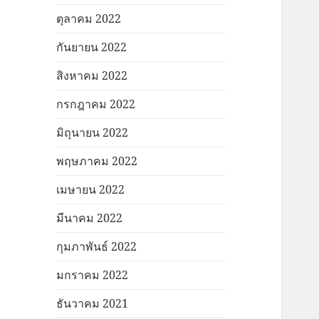
ตุลาคม 2022
กันยายน 2022
สิงหาคม 2022
กรกฎาคม 2022
มิถุนายน 2022
พฤษภาคม 2022
เมษายน 2022
มีนาคม 2022
กุมภาพันธ์ 2022
มกราคม 2022
ธันวาคม 2021