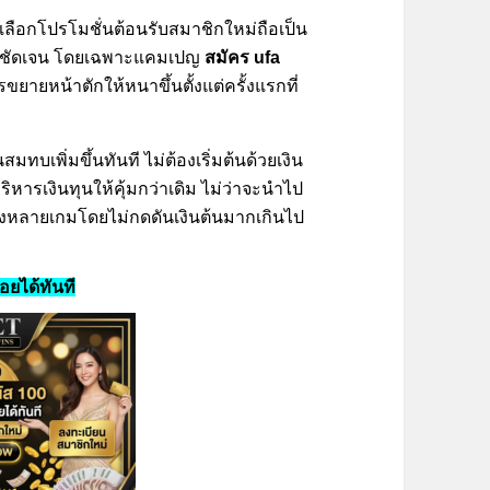
การเลือกโปรโมชั่นต้อนรับสมาชิกใหม่ถือเป็น
อย่างชัดเจน โดยเฉพาะแคมเปญ 
สมัคร ufa 
ขยายหน้าตักให้หนาขึ้นตั้งแต่ครั้งแรกที่
สมทบเพิ่มขึ้นทันที ไม่ต้องเริ่มต้นด้วยเงิน
ิหารเงินทุนให้คุ้มกว่าเดิม ไม่ว่าจะนำไป
องหลายเกมโดยไม่กดดันเงินต้นมากเกินไป
อยได้ทันที