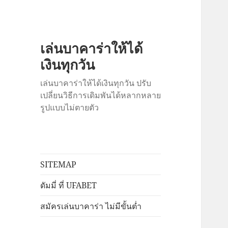
เล่นบาคาร่าให้ได้
เงินทุกวัน
เล่นบาคาร่าให้ได้เงินทุกวัน ปรับ
เปลี่ยนวิธีการเดิมพันได้หลากหลาย
รูปแบบไม่ตายตัว
SITEMAP
ดัมมี่ ที่ UFABET
สมัครเล่นบาคาร่า ไม่มีขั้นต่ำ