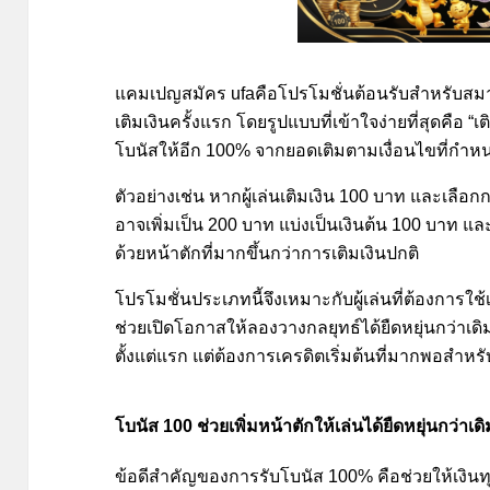
แคมเปญ
สมัคร ufa
คือโปรโมชั่นต้อนรับสำหรับสม
เติมเงินครั้งแรก โดยรูปแบบที่เข้าใจง่ายที่สุดคือ “
โบนัสให้อีก 100% จากยอดเติมตามเงื่อนไขที่กำห
ตัวอย่างเช่น หากผู้เล่นเติมเงิน 100 บาท และเลือ
อาจเพิ่มเป็น 200 บาท แบ่งเป็นเงินต้น 100 บาท แ
ด้วยหน้าตักที่มากขึ้นกว่าการเติมเงินปกติ
โปรโมชั่นประเภทนี้จึงเหมาะกับผู้เล่นที่ต้องการใช้
ช่วยเปิดโอกาสให้ลองวางกลยุทธ์ได้ยืดหยุ่นกว่าเด
ตั้งแต่แรก แต่ต้องการเครดิตเริ่มต้นที่มากพอสำหรั
โบนัส 100 ช่วยเพิ่มหน้าตักให้เล่นได้ยืดหยุ่นกว่าเดิ
ข้อดีสำคัญของการรับโบนัส 100% คือช่วยให้เงินทุนต