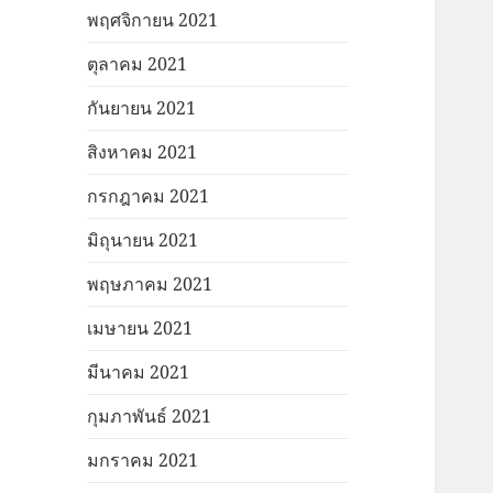
พฤศจิกายน 2021
ตุลาคม 2021
กันยายน 2021
สิงหาคม 2021
กรกฎาคม 2021
มิถุนายน 2021
พฤษภาคม 2021
เมษายน 2021
มีนาคม 2021
กุมภาพันธ์ 2021
มกราคม 2021