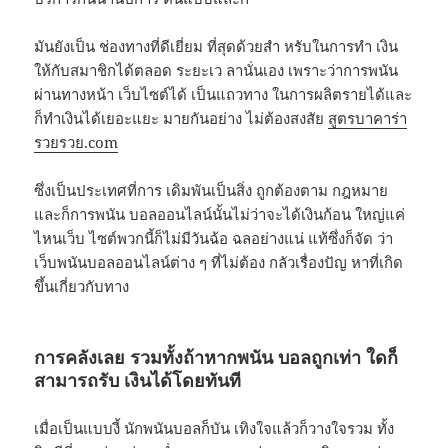
มันยังเป็น ช่องทางที่ดีเยี่ยม ที่สุดด้วยสำ หรับในการทำ เงิน
ให้กับสมาชิกได้ตลอด ระยะเว ลานั่นเอง เพราะว่าการพนัน
ผ่านทางหน้า เว็บไซต์ได้ เป็นแถวทาง ในการผลิตรายได้และ
ก็ทำเงินได้เยอะแยะ มายกันอย่าง ไม่ต้องสงสัย
สูตรบาคาร่า
รวยรวย.com
ซึ่งเป็นประเทศที่การ เดิมพันเป็นสิ่ง ถูกต้องตาม กฎหมาย
และก็การพนัน บอลออนไลน์นั้นไม่ว่าจะได้เงินก้อน ใหญ่แค่
ไหนเว็บ ไซต์พวกนี้ก็ไม่มีวันฉ้อ ฉลอย่างแน่ แท้ซึ่งก็จัด ว่า
เว็บพนันบอลออนไลน์ต่าง ๆ ที่ไม่ต้อง กลัวเรื่องปัญ หาที่เกิด
ขึ้นเกี่ยวกับทาง
การคลังเลย รวมทั้งถ้าหากพนัน บอลถูกเท่า ใดก็
สามารถรับ เงินได้โดยทันที
เมื่อเป็นแบบงี้ นักพนันบอลก็บัน เทิงใจแล้วก็วางใจรวม ทั้ง