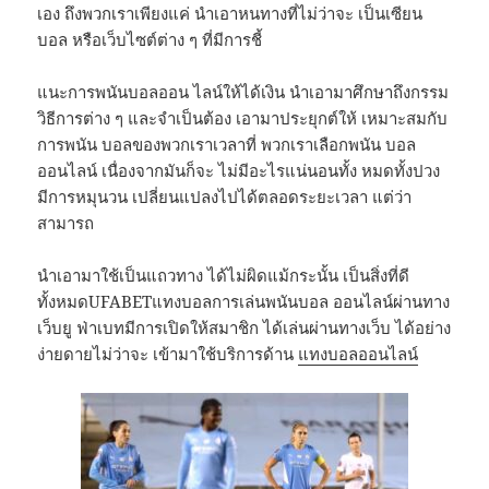
เอง ถึงพวกเราเพียงแค่ นำเอาหนทางที่ไม่ว่าจะ เป็นเซียน
บอล หรือเว็บไซต์ต่าง ๆ ที่มีการชี้
แนะการพนันบอลออน ไลน์ให้ได้เงิน นำเอามาศึกษาถึงกรรม
วิธีการต่าง ๆ และจำเป็นต้อง เอามาประยุกต์ให้ เหมาะสมกับ
การพนัน บอลของพวกเราเวลาที่ พวกเราเลือกพนัน บอล
ออนไลน์ เนื่องจากมันก็จะ ไม่มีอะไรแน่นอนทั้ง หมดทั้งปวง
มีการหมุนวน เปลี่ยนแปลงไปได้ตลอดระยะเวลา แต่ว่า
สามารถ
นำเอามาใช้เป็นแถวทาง ได้ไม่ผิดแม้กระนั้น เป็นสิ่งที่ดี
ทั้งหมดUFABETแทงบอลการเล่นพนันบอล ออนไลน์ผ่านทาง
เว็บยู ฟ่าเบทมีการเปิดให้สมาชิก ได้เล่นผ่านทางเว็บ ได้อย่าง
ง่ายดายไม่ว่าจะ เข้ามาใช้บริการด้าน
แทงบอลออนไลน์