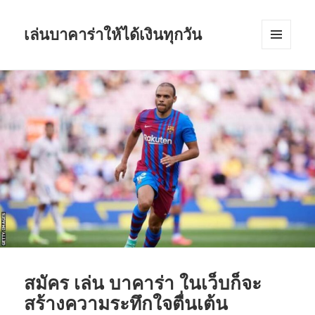
เล่นบาคาร่าให้ได้เงินทุกวัน
เมนู
และวิด
เจ็ต
สมัคร เล่น บาคาร่า ในเว็บก็จะ
สร้างความระทึกใจตื่นเต้น