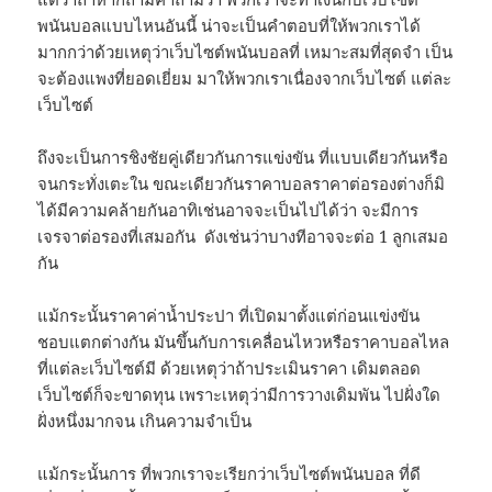
พนันบอลแบบไหนอันนี้ น่าจะเป็นคำตอบที่ให้พวกเราได้
มากกว่าด้วยเหตุว่าเว็บไซต์พนันบอลที่ เหมาะสมที่สุดจำ เป็น
จะต้องแพงที่ยอดเยี่ยม มาให้พวกเราเนื่องจากเว็บไซต์ แต่ละ
เว็บไซต์
ถึงจะเป็นการชิงชัยคู่เดียวกันการแข่งขัน ที่แบบเดียวกันหรือ
จนกระทั่งเตะใน ขณะเดียวกันราคาบอลราคาต่อรองต่างก็มิ
ได้มีความคล้ายกันอาทิเช่นอาจจะเป็นไปได้ว่า จะมีการ
เจรจาต่อรองที่เสมอกัน ดังเช่นว่าบางทีอาจจะต่อ 1 ลูกเสมอ
กัน
แม้กระนั้นราคาค่าน้ำประปา ที่เปิดมาตั้งแต่ก่อนแข่งขัน
ชอบแตกต่างกัน มันขึ้นกับการเคลื่อนไหวหรือราคาบอลไหล
ที่แต่ละเว็บไซต์มี ด้วยเหตุว่าถ้าประเมินราคา เดิมตลอด
เว็บไซต์ก็จะขาดทุน เพราะเหตุว่ามีการวางเดิมพัน ไปฝั่งใด
ฝั่งหนึ่งมากจน เกินความจำเป็น
แม้กระนั้นการ ที่พวกเราจะเรียกว่าเว็บไซต์พนันบอล ที่ดี