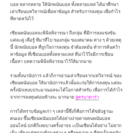
บอล หลากหลาย ให้นักพนันบอล ทั้งหลายแหล่ ได้มาศึกษา
เล่าเรียนบทวิจารณ์เพื่อหาข้อมูล สำหรับการลงทุน เพื่อกำไร
ที่คาดหวังไว้
เซียนพนันบอลจะพินิจพิจารณา ถึงกลุ่ม ที่มีการลงแข่งขัน
แต่ละคู่ เพื่อรู้ ที่มาที่ไป ของกลุ่ม ของสมาคม ต่าง ๆ ด้วยเหตุ
นี้ นักพนันบอล ที่ถูกใจการลงทุน จำต้องหมั่น ทำการค้นคว้า
หาข้อมูล ที่เซียนบอลทั้งหลายแหล่ ที่น่าไว้ใจมีการเขียน
เนื้อหา บทความพินิจพิจารณาไว้ให้มากมาย
รวมทั้งนานัปการ แล้วก็การอ่านเล่าเรียนจากบทวิจารณ์ ของ
เซียนพนันบอล ให้นานัปการแล้วนั้นจะก่อให้การลงทุน แต่ละ
ครั้งนักเทงบประมาณอลจะได้โอกาสสำหรับ เพื่อการได้กำไร
จากการลงทุนค่อนข้างจะ มากมาย
สูตรบาคาร่า
การได้ทราบข้อมูลเก่า ๆ เหล่านี้ซึ่งก็คือการได้ขยับฐานะ
ตนเอง ขึ้นเซียนพนันบอลได้อย่างง่ายดายคนพนันบอล
ออนไลน์ ปกติก็เลยบางครั้งอาจจ ะเป็นเซียนได้อย่าง ไม่ยาก
เย็น เพียงแต่ทราบข้อมูลต่าง ๆ หรือพูดง่าย ๆ ที่สุดเป็นคุยกัน