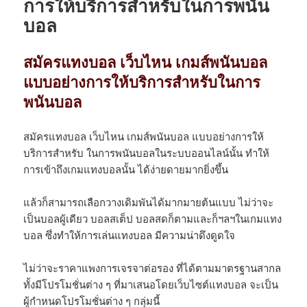
การให้บริการสำหรับในการพนัน
บอล
สมัครแทงบอล เว็บไหน เกมส์พนันบอล
แบบอย่างการให้บริการสำหรับในการ
พนันบอล
สมัครแทงบอล เว็บไหน เกมส์พนันบอล แบบอย่างการให้
บริการสำหรับ ในการพนันบอลในระบบออนไลน์นั้น ทำให้
การเข้าถึงเกมแทงบอลนั้น ได้ง่ายดายมากยิ่งขึ้น
แล้วก็สามารถเลือกวางเดิมพันได้มากมายต้นแบบ ไม่ว่าจะ
เป็นบอลผู้เดียว บอลสเต็ป บอลสดก็ตามและก็ฯลฯในเกมแทง
บอล ซึ่งทำให้การเล่นแทงบอล มีความน่าดึงดูดใจ
ไม่ว่าจะราคาแพงการเจรจาต่อรอง ที่ได้ตามมาตรฐานสากล
ทั้งมีโปรโมชั่นต่าง ๆ ที่มาเสนอโดยเว็บไซต์แทงบอล จะเป็น
ผู้กำหนดโปรโมชั่นต่าง ๆ กลุ่มนี้