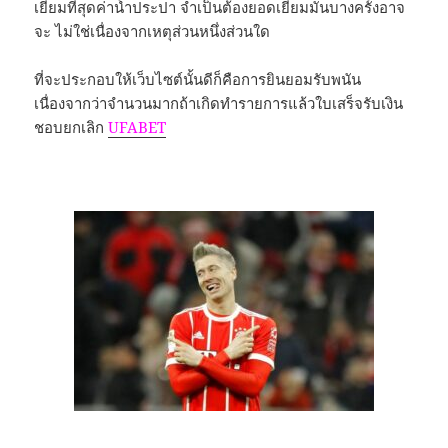
เยี่ยมที่สุดค่าน้ำประปา จำเป็นต้องยอดเยี่ยมมันบางครั้งอาจ
จะ ไม่ใช่เนื่องจากเหตุส่วนหนึ่งส่วนใด
ที่จะประกอบให้เว็บไซต์นั้นดีก็คือการยินยอมรับพนัน
เนื่องจากว่าจำนวนมากถ้าเกิดทำรายการแล้วใบเสร็จรับเงิน
ชอบยกเลิก
UFABET