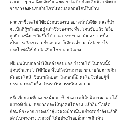
เว็บต่าง ๆ พวกนี้จะผิดจับ และก็จะไม่ปิดตัวลงอีกด้วย ซึ่งต่าง
จากการลงทุนกับเว็บไซต์แทงบอลออนไลน์ในบ้าน
พวกเราซึ่งจะไม่มีข้อบังคับรองรับ อย่างเห็นได้ชัด และก็น่า
จะเป็นที่รู้ๆกันอยู่อยู่ แล้วซึ่งช่องทาง ที่จะโดนจับแล้ว ก็เว็บ
ถูกปิดลงซึ่งจะเกิดขึ้นได้ ตลอดระยะเวลานั่นเอง และก็จะ
เป็นการสร้างความย่ำแย่ และก็เสียเวล่ำเวลาไปอย่างไร้
ประโยชน์ให้ กับนักเสี่ยงโชคบอลนั่นเอง
เซียนพนันบอล ทำให้เหล่าคอบบอล ร่ำรวยได้ ในตอนนี้มี
ผู้คนจำนวน ไม่ใช้น้อย ที่ไปถึงเป้าหมายมากมายกับการเดิม
พันออนไลน์ เซียนพนันบอล ในตอนนี้มี คนไม่ใช่น้อยผู้ที่
บรรลุความสำเร็จ สำหรับในการพนันบอลมาก
หรือเรียกว่าเซียนบอลนั้นเอง ซึ่งสามารถพินิจพิจารณาเกมได้
อย่างดีเยี่ยม ที่อยากที่จะให้ทุกคนได้อ่าน แล้วก็นำไปคิด
ก่อน ที่จะพวกเราจะเข้าสู้แวดวงนักพนัน อย่างสุดกำลัง แล้วก็
เดินไปทางทางแวดวงนี้ ได้อย่างมีรอยยิ้มการเดิมพัน