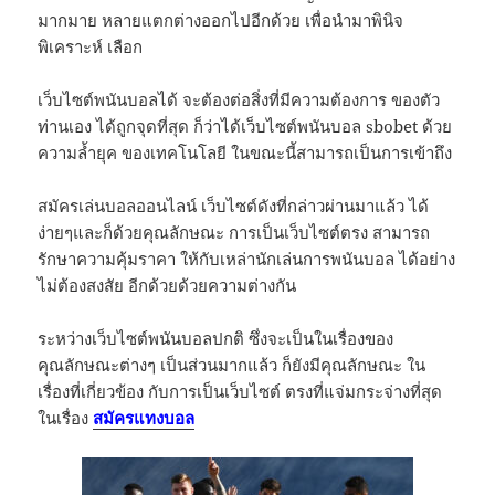
มากมาย หลายแตกต่างออกไปอีกด้วย เพื่อนำมาพินิจ
พิเคราะห์ เลือก
เว็บไซต์พนันบอลได้ จะต้องต่อสิ่งที่มีความต้องการ ของตัว
ท่านเอง ได้ถูกจุดที่สุด ก็ว่าได้เว็บไซต์พนันบอล sbobet ด้วย
ความล้ำยุค ของเทคโนโลยี ในขณะนี้สามารถเป็นการเข้าถึง
สมัครเล่นบอลออนไลน์ เว็บไซต์ดังที่กล่าวผ่านมาแล้ว ได้
ง่ายๆและก็ด้วยคุณลักษณะ การเป็นเว็บไซต์ตรง สามารถ
รักษาความคุ้มราคา ให้กับเหล่านักเล่นการพนันบอล ได้อย่าง
ไม่ต้องสงสัย อีกด้วยด้วยความต่างกัน
ระหว่างเว็บไซต์พนันบอลปกติ ซึ่งจะเป็นในเรื่องของ
คุณลักษณะต่างๆ เป็นส่วนมากแล้ว ก็ยังมีคุณลักษณะ ใน
เรื่องที่เกี่ยวข้อง กับการเป็นเว็บไซต์ ตรงที่แจ่มกระจ่างที่สุด
ในเรื่อง
สมัครแทงบอล