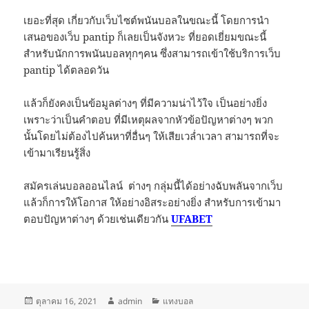
เยอะที่สุด เกี่ยวกับเว็บไซต์พนันบอลในขณะนี้ โดยการนำ
เสนอของเว็บ pantip ก็เลยเป็นจังหวะ ที่ยอดเยี่ยมขณะนี้
สำหรับนักการพนันบอลทุกๆคน ซึ่งสามารถเข้าใช้บริการเว็บ
pantip ได้ตลอดวัน
แล้วก็ยังคงเป็นข้อมูลต่างๆ ที่มีความน่าไว้ใจ เป็นอย่างยิ่ง
เพราะว่าเป็นคำตอบ ที่มีเหตุผลจากหัวข้อปัญหาต่างๆ พวก
นั้นโดยไม่ต้องไปค้นหาที่อื่นๆ ให้เสียเวล่ำเวลา สามารถที่จะ
เข้ามาเรียนรู้สิ่ง
สมัครเล่นบอลออนไลน์ ต่างๆ กลุ่มนี้ได้อย่างฉับพลันจากเว็บ
แล้วก็การให้โอกาส ให้อย่างอิสระอย่างยิ่ง สำหรับการเข้ามา
ตอบปัญหาต่างๆ ด้วยเช่นเดียวกัน
UFABET
เขียน
ผู้
หมวด
ตุลาคม 16, 2021
admin
แทงบอล