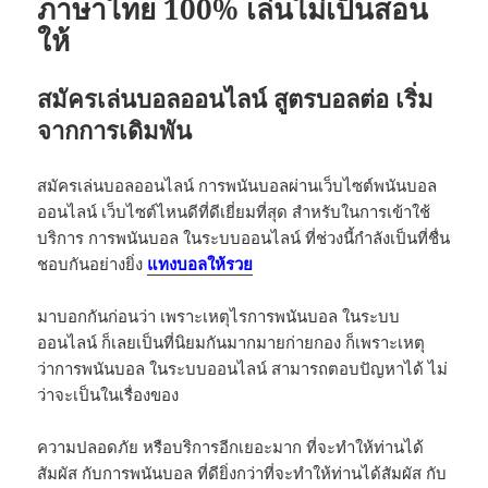
ภาษาไทย 100% เล่นไม่เป็นสอน
ให้
สมัครเล่นบอลออนไลน์
สูตรบอลต่อ เริ่ม
จากการเดิมพัน
สมัครเล่นบอลออนไลน์ การพนันบอลผ่านเว็บไซต์พนันบอล
ออนไลน์ เว็บไซต์ไหนดีที่ดีเยี่ยมที่สุด สำหรับในการเข้าใช้
บริการ การพนันบอล ในระบบออนไลน์ ที่ช่วงนี้กำลังเป็นที่ชื่น
ชอบกันอย่างยิ่ง
แทงบอลให้รวย
มาบอกกันก่อนว่า เพราะเหตุไรการพนันบอล ในระบบ
ออนไลน์ ก็เลยเป็นที่นิยมกันมากมายก่ายกอง ก็เพราะเหตุ
ว่าการพนันบอล ในระบบออนไลน์ สามารถตอบปัญหาได้ ไม่
ว่าจะเป็นในเรื่องของ
ความปลอดภัย หรือบริการอีกเยอะมาก ที่จะทำให้ท่านได้
สัมผัส กับการพนันบอล ที่ดียิ่งกว่าที่จะทำให้ท่านได้สัมผัส กับ