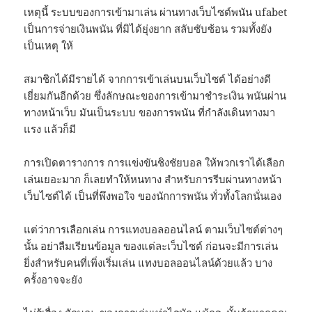
เหตุนี้ ระบบของการเข้ามาเล่น ผ่านทางเว็บไซต์พนัน ufabet
เป็นการจ่ายเงินพนัน ที่มิได้ยุ่งยาก สลับซับซ้อน รวมทั้งยัง
เป็นเหตุ ให้
สมาชิกได้มีรายได้ จากการเข้าเล่นบนเว็บไซต์ ได้อย่างดี
เยี่ยมกันอีกด้วย ซึ่งลักษณะของการเข้ามาชำระเงิน พนันผ่าน
ทางหน้าเว็บ มันเป็นระบบ ของการพนัน ที่กำลังเดินทางมา
แรง แล้วก็มี
การเปิดตารางการ การแข่งขันชิงชัยบอล ให้พวกเราได้เลือก
เล่นเยอะมาก ก็เลยทำให้หนทาง สำหรับการรีบผ่านทางหน้า
เว็บไซต์ได้ เป็นที่พึงพอใจ ของนักการพนัน ทั่วทั้งโลกนั่นเอง
แต่ว่าการเลือกเล่น การแทงบอลออนไลน์ ตามเว็บไซต์ต่างๆ
นั้น อย่าลืมเรียนข้อมูล ของแต่ละเว็บไซต์ ก่อนจะมีการเล่น
ยิ่งสำหรับคนที่เพิ่งเริ่มเล่น แทงบอลออนไลน์ด้วยแล้ว บาง
ครั้งอาจจะยัง