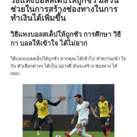
ช่วยในการสร้างช่องทางในการ
ทำเงินได้เพิ่มขึ้น
วิธีแทงบอลสเต็ปให้ถูกชัว การศึกษา วิธี
กา บอลให้เข้าใจ ได้ไม่ยาก
วิธีแทงบอลสเต็ปให้ถูกชัว หากคุณ ได้เข้าไป ทำความเข้า ใจ
กับ ตัวเลือกต่างๆ
ได้เป็น อย่างดี มันจะสร้าง ช่องทาง ได้
เยอะ