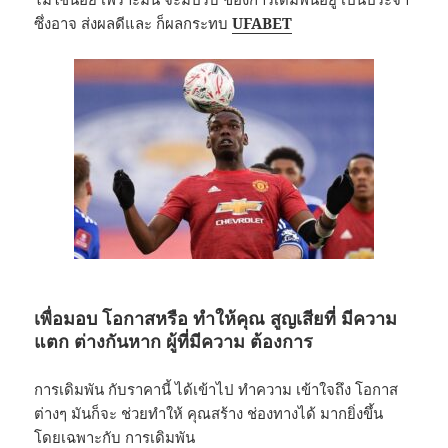
ซึ่งอาจ ส่งผลดีและ ก็ผลกระทบ
UFABET
เพื่อมอบ โอกาสหรือ ทำให้คุณ สูญเสียที่ มีความ
แตก ต่างกันหาก ผู้ที่มีความ ต้องการ
การเดิมพัน กับราคานี้ ได้เข้าไป ทำความ เข้าใจถึง โอกาส
ต่างๆ มันก็จะ ช่วยทำให้ คุณสร้าง ช่องทางได้ มากยิ่งขึ้น
โดยเฉพาะกับ การเดิมพัน