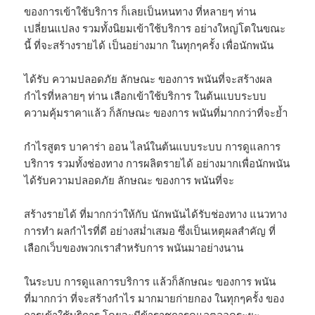
ของการเข้าใช้บริการ ก็เลยเป็นหนทาง ที่หลายๆ ท่าน
เปลี่ยนแปลง รวมทั้งนิยมเข้าใช้บริการ อย่างใหญ่โตในขณะ
นี้ ที่จะสร้างรายได้ เป็นอย่างมาก ในทุกๆครั้ง เพื่อนักพนัน
ได้รับ ความปลอดภัย ลักษณะ ของการ พนันที่จะสร้างผล
กำไรที่หลายๆ ท่าน เลือกเข้าใช้บริการ ในต้นแบบระบบ
ความคุ้มราคาแล้ว ก็ลักษณะ ของการ พนันที่มากกว่าที่จะย้ำ
กำไรสูตร บาคาร่า ออน ไลน์ในต้นแบบระบบ การดูแลการ
บริการ รวมทั้งช่องทาง การผลิตรายได้ อย่างมากเพื่อนักพนัน
ได้รับความปลอดภัย ลักษณะ ของการ พนันที่จะ
สร้างรายได้ ที่มากกว่าให้กับ นักพนันได้รับช่องทาง แนวทาง
การทำ ผลกำไรที่ดี อย่างสม่ำเสมอ ซึ่งเป็นเหตุผลสำคัญ ที่
เลือกเว็บของพวกเราสำหรับการ พนันมาอย่างนาน
ในระบบ การดูแลการบริการ แล้วก็ลักษณะ ของการ พนัน
ที่มากกว่า ที่จะสร้างกำไร มากมายก่ายกอง ในทุกๆครั้ง ของ
การเข้าใช้บริการ โดยจะมีข้าราชการดูแลตลอดระยะ