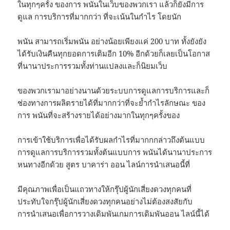
ในทุกๆครั้ง ของการ พนันในเว็บของพวกเรา แล้วก็ยังมีการ
ดูแล การบริการที่มากกว่า ที่จะเน้นในกำไร โดยนัก
พนัน สามารถเริ่มพนัน อย่างน้อยเพียงแค่ 200 บาท ทั้งยังยัง
ได้รับเงินคืนทุกยอดการเติมอีก 10% อีกด้วยก็เลยเป็นโอกาส
ที่นานาประการรวมทั้งท่านแปลงและก็นิยมเว็บ
ของพวกเรามาอย่างนานด้วยระบบการดูแลการบริการและก็
ช่องทางการผลิตรายได้ที่มากกว่าที่จะย้ำกำไรลักษณะ ของ
การ พนันที่จะสร้างรายได้อย่างมากในทุกๆครั้งของ
การเข้าใช้บริการเพื่อได้รับผลกำไรที่มากกกล่าวถึงต้นแบบ
การดูแลการบริการรวมทั้งต้นแบบการ พนันได้นานาประการ
หนทางอีกด้วย สูตร บาคาร่า ออน ไลน์การนำเสนอนี้ที่
มีคุณภาพเพื่อเป็นแถวทางให้กรุ๊ปผู้นักเสี่ยงดวงทุกคนที่
ประทับใจกรุ๊ปผู้นักเสี่ยงดวงทุกคนอย่างไม่ต้องสงสัยกับ
การนำเสนอเพื่อการวางเดิมพันเกมการเดิมพันออน ไลน์นี้ได้