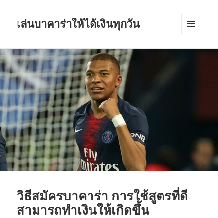
เล่นบาคาร่าให้ได้เงินทุกวัน
เมนู
และวิด
เจ็ต
วิธีสมัครบาคาร่า การใช้สูตรที่ดี
สามารถทำเงินให้เกิดขึ้น