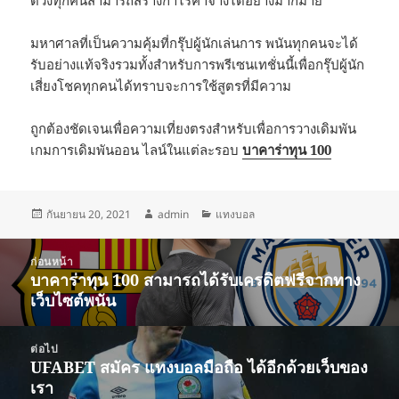
มหาศาลที่เป็นความคุ้มที่กรุ๊ปผู้นักเล่นการ พนันทุกคนจะได้
รับอย่างแท้จริงรวมทั้งสำหรับการพรีเซนเทชั่นนี้เพื่อกรุ๊ปผู้นัก
เสี่ยงโชคทุกคนได้ทราบจะการใช้สูตรที่มีความ
ถูกต้องชัดเจนเพื่อความเที่ยงตรงสำหรับเพื่อการวางเดิมพัน
เกมการเดิมพันออน ไลน์ในแต่ละรอบ
บาคาร่าทุน 100
เขียน
ผู้
หมวด
กันยายน 20, 2021
admin
แทงบอล
เมื่อ
เขียน
หมู่
เมนู
ก่อนหน้า
นำทาง
บาคาร่าทุน 100 สามารถได้รับเครดิตฟรีจากทาง
เรื่อง
เรื่อง
เว็บไซต์พนัน
ก่อน
หน้า:
ต่อไป
UFABET สมัคร แทงบอลมือถือ ได้อีกด้วยเว็บของ
เรื่อง
เรา
ต่อ