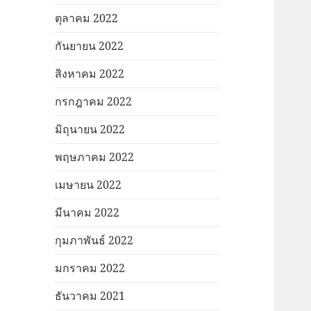
ตุลาคม 2022
กันยายน 2022
สิงหาคม 2022
กรกฎาคม 2022
มิถุนายน 2022
พฤษภาคม 2022
เมษายน 2022
มีนาคม 2022
กุมภาพันธ์ 2022
มกราคม 2022
ธันวาคม 2021