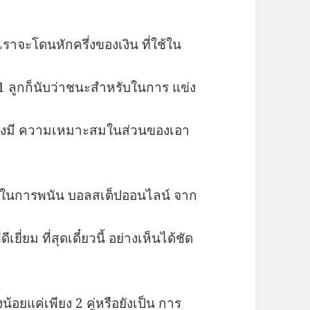
ราจะโดนหักครึ่งของเงิน ที่ใช้ใน
ชนะ 1 ลูกก็นับว่าชนะสำหรับในการ แข่ง
ู่ยังมี ความเหมาะสมในส่วนของเอา
ลงในการพนัน บอลสเต็ปออนไลน์ จาก
ยี่ยม ที่สุดเดี๋ยวนี้ อย่างเห็นได้ชัด
้อยแค่เพียง 2 คู่​หรือยังเป็น การ