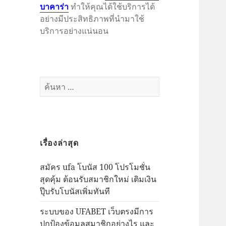
บาคาร่า
ทำให้คุณได้ใช้บริการได้
อย่างมีประสิทธิภาพที่นำมาใช้
บริการอย่างแน่นอน
ค้นหา
สำหรับ:
เรื่องล่าสุด
สมัคร ufa โบนัส 100 โปรโมชั่น
สุดคุ้ม ต้อนรับสมาชิกใหม่ เติมเงิน
ปุ๊บรับโบนัสเพิ่มทันที
ระบบของ UFABET เว็บตรงมีการ
ปกป้องข้อมูลสมาชิกอย่างไร และ