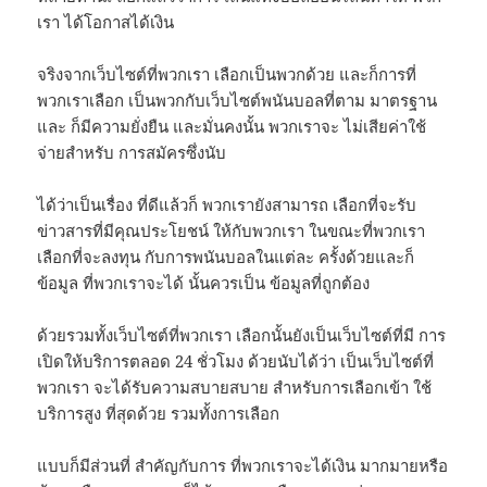
เรา ได้โอกาสได้เงิน
จริงจากเว็บไซต์ที่พวกเรา เลือกเป็นพวกด้วย และก็การที่
พวกเราเลือก เป็นพวกกับเว็บไซต์พนันบอลที่ตาม มาตรฐาน
และ ก็มีความยั่งยืน และมั่นคงนั้น พวกเราจะ ไม่เสียค่าใช้
จ่ายสำหรับ การสมัครซึ่งนับ
ได้ว่าเป็นเรื่อง ที่ดีแล้วก็ พวกเรายังสามารถ เลือกที่จะรับ
ข่าวสารที่มีคุณประโยชน์ ให้กับพวกเรา ในขณะที่พวกเรา
เลือกที่จะลงทุน กับการพนันบอลในแต่ละ ครั้งด้วยและก็
ข้อมูล ที่พวกเราจะได้ นั้นควรเป็น ข้อมูลที่ถูกต้อง
ด้วยรวมทั้งเว็บไซต์ที่พวกเรา เลือกนั้นยังเป็นเว็บไซต์ที่มี การ
เปิดให้บริการตลอด 24 ชั่วโมง ด้วยนับได้ว่า เป็นเว็บไซต์ที่
พวกเรา จะได้รับความสบายสบาย สำหรับการเลือกเข้า ใช้
บริการสูง ที่สุดด้วย รวมทั้งการเลือก
แบบก็มีส่วนที่ สำคัญกับการ ที่พวกเราจะได้เงิน มากมายหรือ