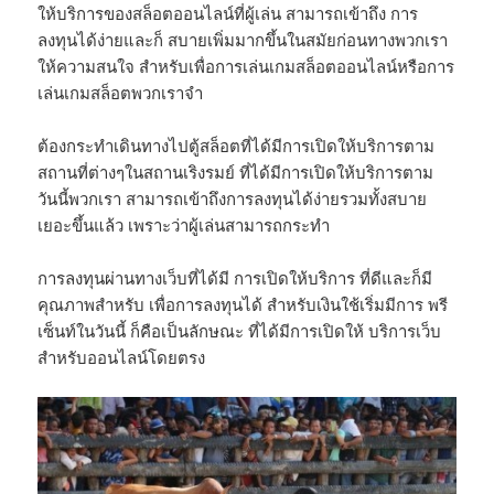
ให้บริการของสล็อตออนไลน์ที่ผู้เล่น สามารถเข้าถึง การ
ลงทุนได้ง่ายและก็ สบายเพิ่มมากขึ้นในสมัยก่อนทางพวกเรา
ให้ความสนใจ สำหรับเพื่อการเล่นเกมสล็อตออนไลน์หรือการ
เล่นเกมสล็อตพวกเราจำ
ต้องกระทำเดินทางไปตู้สล็อตที่ได้มีการเปิดให้บริการตาม
สถานที่ต่างๆในสถานเริงรมย์ ที่ได้มีการเปิดให้บริการตาม
วันนี้พวกเรา สามารถเข้าถึงการลงทุนได้ง่ายรวมทั้งสบาย
เยอะขึ้นแล้ว เพราะว่าผู้เล่นสามารถกระทำ
การลงทุนผ่านทางเว็บที่ได้มี การเปิดให้บริการ ที่ดีและก็มี
คุณภาพสำหรับ เพื่อการลงทุนได้ สำหรับเงินใช้เริ่มมีการ พรี
เซ็นท์ในวันนี้ ก็คือเป็นลักษณะ ที่ได้มีการเปิดให้ บริการเว็บ
สำหรับออนไลน์โดยตรง