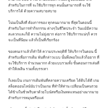
สำหรับในการที่ จะใช้บริการทุก คนนั้นสามารถที่ จะใช้
บริการได้ ด้วยความสบายสบาย
โน่นเป็นสิ่งที่ ต้องการของ ทุกคนมากมาย ที่สุดในตอนนี้
สำหรับในการทำกิจกรรม ต่างๆในชีวิตประจำ วันแม้มีความ
สะดวกและก็มี ความไม่ยุ่งยาก ต่อการ ใช้บริการแน่ๆก็ ควร
จะเป็นที่นิยม แล้วก็เป็นที่เรียกร้อง
ของคนเราแล้วก็ทำให้ ความประพฤติที่ ให้บริการในตอน นี้
สำหรับเพื่อการเดิม พันที่กล่าวแบบ นั้นพึงพอใจแล้วก็อยาก ที่
จะใช้บริการ จำนวนมากก ด้วยแบบรวมทั้ง ขั้นตอนการเล่นที่
ทำให้เพลิน รวมทั้งบรรเทา
ก็เลยเป็น เกมการเดิมพันที่คลายความเครียด ได้ดิบได้ดี เกม
สล็อตออนไลน์นับว่าเป็นเกม ที่ทำให้ท่าน เปลี่ยนเป็นคนรวย
ได้ข้างในชั่วพริบตาด้วยโบนัสหรือเงินทดแทนอย่างมากมาย
สำหรับการหมุนหรือแค่