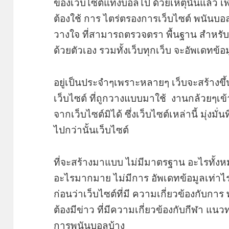
ของเว็บไซต์แทงบอลไป ด้วยเหตุนั้นแล้ว เพื
ต้องใช้ การ ไตร่ตรองการเว็บไซต์ พนันบอล
วางใจ ที่สามารถตรวจตรา พื้นฐาน สำหรั
ด้วยตัวเอง รวมทั้งเว็บทุกเว็บ จะอัพเดทข้อ
อยู่เป็นประจำๆเพราะหลายๆ เว็บจะสร้างขึ้นมา
เว็บไซต์ ที่ถูกวางแบบมาใช้ งานกล้วยๆเข้
จากเว็บไซต์มิได้ ซึ่งเว็บไซต์เหล่านี้ มุ่งม
ไปกว่านั้นเว็บไซต์
ที่จะสร้างมาแบบ ไม่มีมาตรฐาน อะไรทั้งหมด
อะไรมากมาย ไม่มีการ อัพเดทข้อมูลเท่าไรน
ก่อนว่าเว็บไซต์ที่มี ความเกี่ยวข้องกับกา
ต้องมีข่าว ที่มีความเกี่ยวข้องกับกีฬา แ
การพนันบอลบ้าง