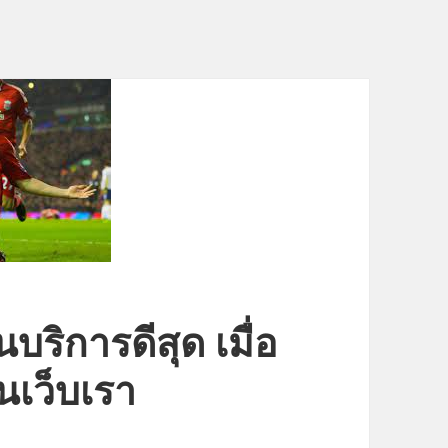
บริการดีสุด เมื่อ
นเว็บเรา