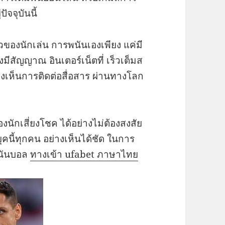
ัจจุบันนี้
วของนักเล่น การพนันเองเพียง แค่มี
้งมีสัญญาณ อินเตอร์เน็ตที่ เร็วเต็มส
องเห็นการติดต่อสื่อสาร ผ่านทางโลก
นักเสี่ยงโชค ได้อย่างไม่ต้องสงสัย
ยุคนี้ทุกคน อย่างเห็นได้ชัด ในการ
พนันบอล
ทางเข้า ufabet ภาษาไทย