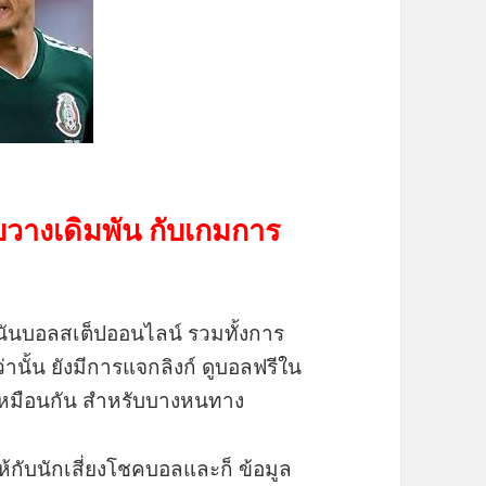
ับวางเดิมพัน กับเกมการ
พนันบอลสเต็ปออนไลน์ รวมทั้งการ
านั้น ยังมีการแจกลิงก์ ดูบอลฟรีใน
ยเหมือนกัน สำหรับบางหนทาง
 ให้กับนักเสี่ยงโชคบอลและก็ ข้อมูล