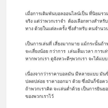
เมื่อการเดิมพันบอลออนไลน์เป็น ที่นิยมรวมทั
จริง แต่ว่าพวกเราจำ ต้องเลือกทางสำหรับ
ทาง ด้วยในแต่ละครั้ง ซึ่งสำหรับ คนจำนว
เป็นการเล่นที่ เสี่ยงมากมาย แม้กระนั้นถ้
จะเสี่ยงน้อย กว่าการ เล่นเต็มเวลา การเล่นอ
หากพวกเรา ดูจังหวะดีๆพวกเรา จะได้แบบ 
เนื่องจากว่าราคาบอลมัน มีหลายแบบ มันขึ้น
ปลดปล่อย ราคาออกมา ด้วย ซึ่งมันก็ข้อค
ถ้าพวกเราคิด จะเล่นต่ำด้วย เป็นการยินย
ของพวกเราไว้