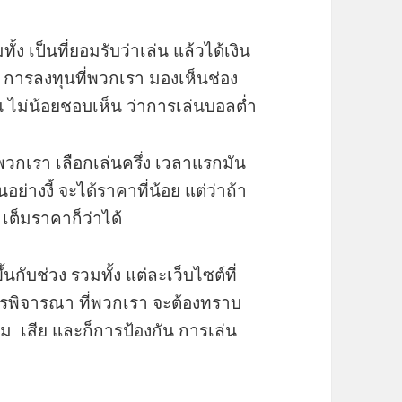
้ง เป็นที่ยอมรับว่าเล่น แล้วได้เงิน
 การลงทุนที่พวกเรา มองเห็นช่อง
น ไม่น้อยชอบเห็น ว่าการเล่นบอลต่ำ
าพวกเรา เลือกเล่นครึ่ง เวลาแรกมัน
ย่างงี้ จะได้ราคาที่น้อย แต่ว่าถ้า
เต็มราคาก็ว่าได้
กับช่วง รวมทั้ง แต่ละเว็บไซต์ที่
วรพิจารณา ที่พวกเรา จะต้องทราบ
อม เสีย และก็การป้องกัน การเล่น