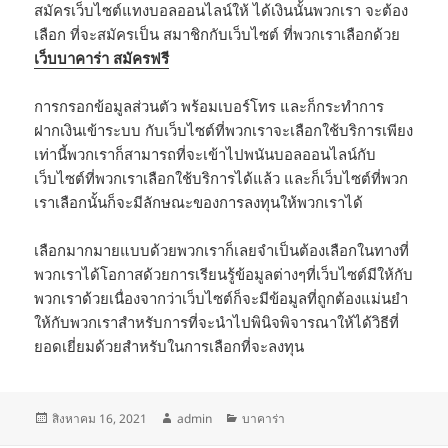
สมัครเว็บไซต์แทงบอลออนไลน์ให้ ได้เงินนั้นพวกเรา จะต้อง
เลือก ที่จะสมัครเป็น สมาชิกกับเว็บไซต์ ที่พวกเราเลือกด้วย
เว็บบาคาร่า สมัครฟรี
การกรอกข้อมูลส่วนตัว พร้อมเบอร์โทร และก็กระทำการ
ฝากเงินเข้าระบบ กับเว็บไซต์ที่พวกเราจะเลือกใช้บริการเพียง
เท่านี้พวกเราก็สามารถที่จะเข้าไปพนันบอลออนไลน์กับ
เว็บไซต์ที่พวกเราเลือกใช้บริการได้แล้ว และก็เว็บไซต์ที่พวก
เราเลือกนั้นก็จะมีลักษณะของการลงทุนให้พวกเราได้
เลือกมากมายแบบด้วยพวกเราก็เลยจำเป็นต้องเลือกในทางที่
พวกเราได้โอกาสด้วยการเรียนรู้ข้อมูลต่างๆที่เว็บไซต์มีให้กับ
พวกเราด้วยเนื่องจากว่าเว็บไซต์ก็จะมีข้อมูลที่ถูกต้องแม่นยำ
ให้กับพวกเราสำหรับการที่จะนำไปพินิจพิจารณาให้ได้วิธีที่
ยอดเยี่ยมด้วยสำหรับในการเลือกที่จะลงทุน
เขียน
ผู้
หมวด
สิงหาคม 16, 2021
admin
บาคาร่า
เมื่อ
เขียน
หมู่