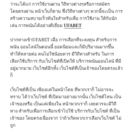
ว่าจะได้แก่ การใช้งานผ่าน วิถีทางต่างๆหรือการสมัคร
โดยตรงผ่าน หน้าเว็บก็ตาม ซึ่งวิถีทางต่างๆ พวกนี้จะเป็น การ
สร้างความสบายเร็วทันใจสำหรับเพื่อ การใช้งาน ให้กับนัก
เล่น การพนันได้อย่างดีเยี่ยม
UFABET
ปากทางเข้าUFABET เมื่อ การเลือกที่จะลงทุน สำหรับการ
พนัน ออนไลน์ในตอนนี้ ยอดนิยมและก็มีปริมาณมากขึ้น
ทำให้หลายต่อ คนไม่ใช่น้อยควร มีวิถีทางสำหรับ ในการ
เลือกใช้บริการ กับเว็บไซต์ที่เปิดให้ บริการพนันออนไลน์ ที่มี
อยู่มากมาย เว็บไซต์อีกทั้ง เว็บไซต์ที่เป็นเจ้าของโดยตรงแล้ว
ก็
เว็บไซต์ที่เป็น เพียงแต่ในหน้าโดย ที่พวกเราก็ ไม่อาจจะ
ทราบ ได้ว่าเว็บไซต์ ที่เปิดมาอย่างมากนั้น เว็บไซต์ไหน เป็น
เจ้าของหรือ เป็นแค่เพียงใน หน้าพวกเราก็ เลยควรจะมีวิถี
ทาง สำหรับเพื่อการเลือกเข้าไปใช้ บริการกับเว็บไซต์ ที่เป็น
เจ้าของ โดยตรงเนื่องจาก ว่าถ้าเกิดพวกเราเลือกเว็บไซต์ ไม่
ถูก