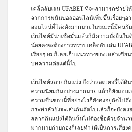
เคล็ดลับเล่น UFABET ที่จะสามารถช่วยให
จากการพนันบอลออนไลน์เพิ่มขึ้นเรื่อยๆอาจ
ออนไลน์ที่โด่งดังมากมายในขณะนี้มีคนรับใช
เว็บไซต์มีน่าเชื่อมั่นแล้วก็มีความยั่งยืนใ
น้อยคงจะต้องการทราบเคล็ดลับเล่น UFAB
เรื่อยๆ ผมก็เลยเก็บแนวทางของเหล่าเซี
บทความต่อแต่นี้ไป
เว็บไซต์สลากกินแบ่ง ถึงว่าลอตเตอรี่ไต้ดิน
ความนิยมกันอย่างมากมาย แล้วก็ยังแอบเล่
ความชื่นชอบนี้ที่อย่างไรก็ยังคงอยู่ถัดไปถ
กระทำลัวยังจะเล่นกันถัดไปแล้วก็จะยังคงอ
สลากกินแบ่งไต้ดินนั้นไม่ต้องซื้อด้วยจำนว
มากมายก่ายกองก็เลยทำให้เป็นการเสี่ยงดวง