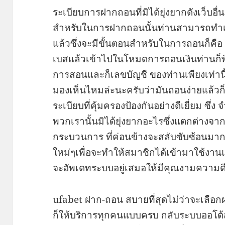
ระเบียบการฝากถอนที่มิได้ยุ่งยากดังเว็บอื่น
สำหรับในการฝากถอนนั้นท่านสามารถทำเพีย
แล้วซึ่งจะมีขั้นตอนสำหรับในการถอนก็คือ 
เบสแล้วเข้าไปในโหมดการถอนเงินท่านก็พิ
การสอนและก็เลขบัญชี ของท่านเพียงเท่า
มองเห็นไหมล่ะนะครับว่ามันถอนง่ายแล้ว
ระเบียบที่คุ้มครองป้องกันอย่างดีเยี่ยม ซ
พวกเรานั้นมิได้ยุ่งยากอะไรซึ่งแตกต่างจา
กระบวนการ ที่ค่อนข้างจะสลับซับซ้อนมาก
ใหม่ๆเพื่อจะทำให้สมาชิกได้เข้ามาใช้งา
จะอัพเดทระบบอยู่เสมอให้มีคุณงามควา
ufabet ฝาก-ถอน สบายที่สุดไม่ว่าจะเลือ
ก็ให้บริการทุกคนแบบครบ กลับระบบออโต้