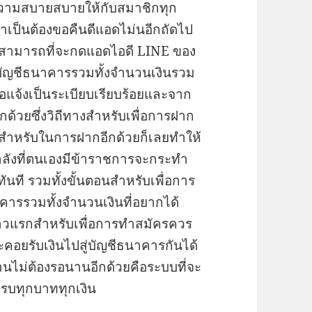
างความสบายสบายให้กับสมาชิกทุก
ม่จำเป็นต้องขอคืนดีแอดไม่นอีกถัดไป
สามารถที่จะกดแอดไอดี LINE ของ
่อบัญชีธนาคารรวมทั้งจำนวนเงินรวม
มื่อแจ้งเป็นระเบียบเรียบร้อยและจาก
ีกด้วยซึ่งวิถีทางสำหรับเพื่อการฝาก
่ำสำหรับในการฝากอีกด้วยก็เลยทำให้
ลังที่ตนเองมีข้าราชการจะกระทำ
ทันที รวมทั้งขั้นตอนสำหรับเพื่อการ
าคารรวมทั้งจำนวนเงินที่อยากได้
ราวแรกสำหรับเพื่อการทำสมัครควร
่จะคอยรับเงินไปสู่บัญชีธนาคารกันได้
่านไม่ต้องรอนานอีกด้วยคือระบบที่จะ
ครบทุกบาททุกเงิน