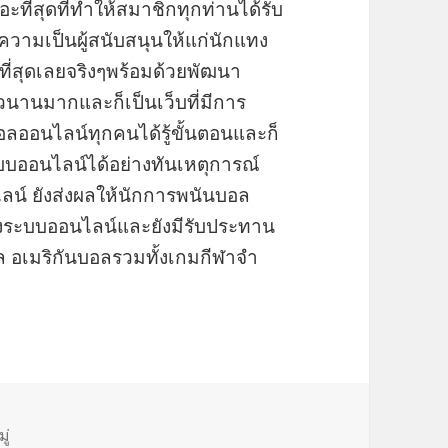
ยอะที่สุดที่ทำให้สมาชิกทุกท่านได้รับ
ความเป็นผู้สนับสนุนให้แก่นักแทง
มที่สุดเลยจริงๆพร้อมด้วยพัฒนา
วนานมากและก็เป็นเว็บที่มีการ
ลออนไลน์ทุกคนได้รู้ขั้นตอนและก็
บบออนไลน์ได้อย่างทันเหตุการณ์
น์ ยังส่งผลให้นักการพนันบอล
งระบบออนไลน์และยังมีรับประทาน
 อเมริกันบอลรวมทั้งเกมกีฬาจำ
ู่