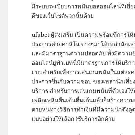
มีระบบระเบียบการพนันบอลออนไลน์ที่เยี่ยมท
ดีของเว็บไซต์พวกนั้นด้วย
ufabet ผู้ส่งเสริม เป็นความพร้อมที่การ
ประการค่ายคาสิโน ต่างๆมาให้เหล่านักเล่
และมีมาตรฐานความปลอดภัย ทั้งมีความยั่ง
ออนไลน์ยูฟ่าเบทนี้มีมาตรฐานการให้บริกา
แบบสำหรับเพื่อการเล่นเกมพนันในแต่ละค่าย 
ประการขึ้นกับความชอบ ของเหล่านักเสี่ย
บริการ สำหรับการเล่นเกมพนันที่ตัวเองใ
เพลิดเพลินตื่นเต้นตื่นเต้นแล้วก็สร้างความเพล
ตายหนทางวิธีการทำเงินที่มีความน่าดึง
แบบอย่างให้เลือกใช้บริการอีกด้วย