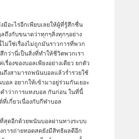
ไรอีกเพียบเลยให้ผู้ที่รู้สึกชื่น
ลถึงกับขนาดว่าทุกๆสิ่งทุกๆอย่าง
้ไม่ใช่เรื่องไม่ถูกมันราวการที่พวก
กว่านี่เป็นสิ่งที่ทำให้ชีวิตพวกเรา
เรื่องของบอลเพียงอย่างเดียว ยกตัว
นถึงสามารถพนันบอลแล้วร่ำรวยใช้
บ้านบอล อยากให้เข้ามาอยู่ร่วมกันเยอะ
องคำว่าการแทงบอล กันก่อน ในที่นี้
ที่เกี่ยวเนื่องกับกีฬาบอล
มที่สุดอีกด้วยพนันบอลผ่านทางระบบ
งการถ่ายทอดสดยังมีสิทธิผลดีอีก