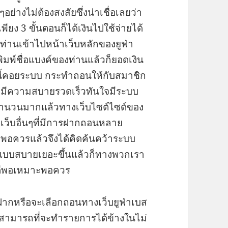
ๆอย่างไม่ต้องสงสัยซึ่งน่าเชื่อเลยว่า
ง 3 ขั้นตอนก็ได้เงินไปใช้จ่ายได้
ท่านเข้าไปหน้าเว็บหลักของยูฟ่า
มพ์ชื่อแบงค์ของท่านแล้วก็ยอดเงิน
นี้คอยระบบ กระทำถอนให้กับสมาชิก
ก็มีความสบายรวดเร็วทันใจมีระบบ
ึ่ง จำนวนมากแล้วทางเว็บไซต์ไซด์ของ
กเว็บอื่นๆที่มีการฝากถอนหลาย
พอควรแล้วจึงได้คิดค้นคว้าระบบ
นแบบสบายเยอะขึ้นแล้วก็ทางพวกเรา
มดีพอเหมาะพอควร
กฝากหรือจะเลือกถอนทางเว็บยูฟ่าเบส
สามารถที่จะทำรายการได้ข้างในไม่