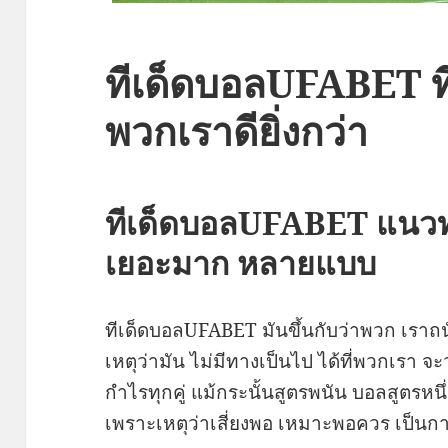
ทีเด็ดบอลUFABET ที
พวกเราดียิ่งกว่า
ทีเด็ดบอลUFABET แนวทาง
เยอะมาก หลายแบบ
ทีเด็ดบอลUFABET มันขึ้นกับว่าพวก เรา
เหตุว่ามัน ไม่มีทางเป็นไป ได้ที่พวกเรา 
กำไรทุกคู่ แม้กระนั้นสูตรพนัน บอลสูตรหนึ
เพราะเหตุว่าเสี่ยงพอ เหมาะพอควร เป็นกา