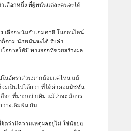
วเลือกหนึ่ง ที่ผู้พนันแต่ละคนจะได้
นการ เลือกพนันกับเกมคาสิ โนออนไลน์
ดก็ตาม นักพนันจะได้ รับค่า
โอกาสให้มี ทางออกที่ช่วยสร้างผล
ัน ไปในอัตราส่วนมากน้อยแค่ไหน แม้
จะเป็นไปได้กว่า ที่ได้ค่าคอมมิชชั่น
ือก ที่มากกว่าเดิม แม้ว่าจะ มีการ
อกวางเดิมพัน กับ
ี่จัดว่ามีความเหตุผลอยู่ไม่ ใช่น้อยu