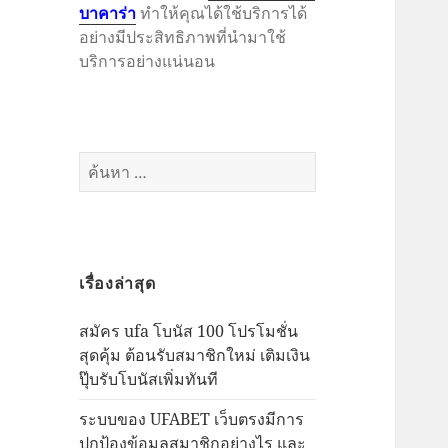
บาคาร่า
ทำให้คุณได้ใช้บริการได้
อย่างมีประสิทธิภาพที่นำมาใช้
บริการอย่างแน่นอน
ค้นหา
สำหรับ:
เรื่องล่าสุด
สมัคร ufa โบนัส 100 โปรโมชั่น
สุดคุ้ม ต้อนรับสมาชิกใหม่ เติมเงิน
ปุ๊บรับโบนัสเพิ่มทันที
ระบบของ UFABET เว็บตรงมีการ
ปกป้องข้อมูลสมาชิกอย่างไร และ