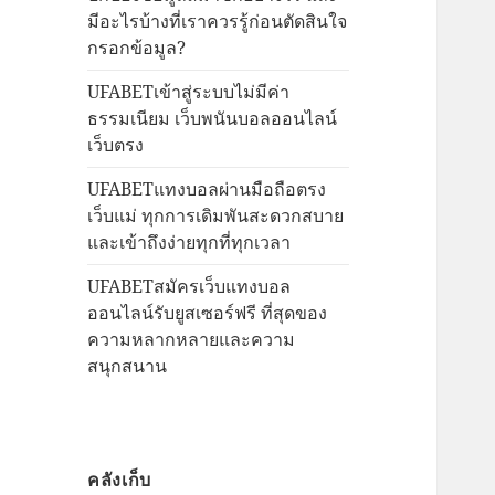
มีอะไรบ้างที่เราควรรู้ก่อนตัดสินใจ
กรอกข้อมูล?
UFABETเข้าสู่ระบบไม่มีค่า
ธรรมเนียม เว็บพนันบอลออนไลน์
เว็บตรง
UFABETแทงบอลผ่านมือถือตรง
เว็บแม่ ทุกการเดิมพันสะดวกสบาย
และเข้าถึงง่ายทุกที่ทุกเวลา
UFABETสมัครเว็บแทงบอล
ออนไลน์รับยูสเซอร์ฟรี ที่สุดของ
ความหลากหลายและความ
สนุกสนาน
คลังเก็บ