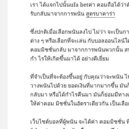
เรา ได้แจกไปนั้นufa betค่า คอมถือได้ว่าตั
รับกลับมาจากการพนัน
สูตรบาคาร่า
ซึ่งปกติเมื่อเลือกพนันลงไป ไม่ว่า จะเป็
ต่าง ๆ หรือเลือกที่จะเล่น กับบอลออนไลน์ใ
คอมมิชชั่นกลับ มาจากการพนันพวกนั้น สบ
กำ ไรให้เกิดขึ้นมาได้ อย่างดีเยี่ยม
ที่จำเป็นที่จะต้องขึ้นอยู่ กับคุณว่าจะพน
วางพนันไปด้วย ยอดเงินที่มากมากขึ้น มันก็
กลับมา หรือได้กำไรคืนมา มันก็ย่อมมีทางเล
ให้ค่าคอม มิชชั่นในอัตราเดียวกัน เป็นเลื
เว็บไซต์บอลที่ผู้พนัน จะได้ค่า คอมมิชชั่น ท