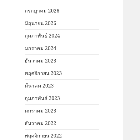
กรกฎาคม 2026
มิถุนายน 2026
กุมภาพันธ์ 2024
มกราคม 2024
ธันวาคม 2023
พฤศจิกายน 2023
มีนาคม 2023
กุมภาพันธ์ 2023
มกราคม 2023
ธันวาคม 2022
พฤศจิกายน 2022