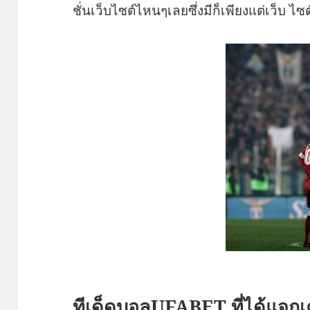
ชั่นเว็บไซต์ไหนๆเลยซึ่งมีก็เพียงแต่เว็บ 
ทีเด็ดบอลUFABET ที่ได้แจกเค