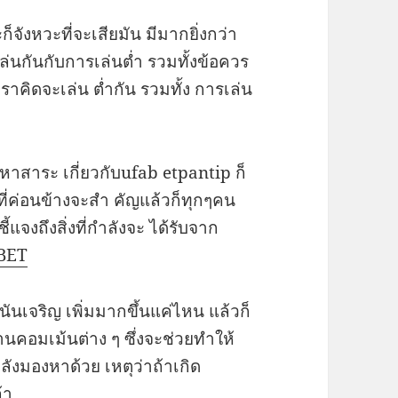
ก็จังหวะที่จะเสียมัน มีมากยิ่งกว่า
ล่นกันกับการเล่นต่ำ รวมทั้งข้อควร
ราคิดจะเล่น ต่ำกัน รวมทั้ง การเล่น
ื้อหาสาระ เกี่ยวกับufab etpantip ก็
ที่ค่อนข้างจะสำ คัญแล้วก็ทุกๆคน
ี้แจงถึงสิ่งที่กำลังจะ ได้รับจาก
BET
ันเจริญ เพิ่มมากขึ้นแค่ไหน แล้วก็
นคอมเม้นต่าง ๆ ซึ่งจะช่วยทำให้
ังมองหาด้วย เหตุว่าถ้าเกิด
้า