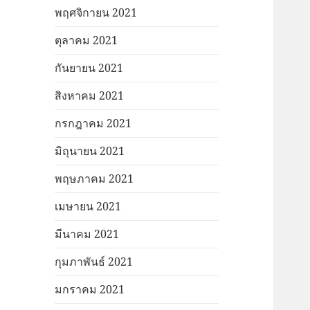
พฤศจิกายน 2021
ตุลาคม 2021
กันยายน 2021
สิงหาคม 2021
กรกฎาคม 2021
มิถุนายน 2021
พฤษภาคม 2021
เมษายน 2021
มีนาคม 2021
กุมภาพันธ์ 2021
มกราคม 2021