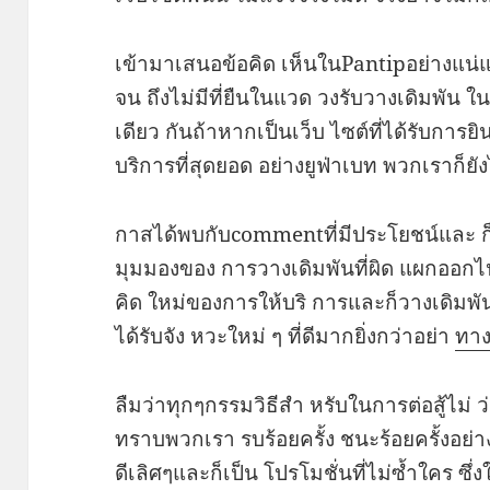
เข้ามาเสนอข้อคิด เห็นในPantipอย่างแน่แท
จน ถึงไม่มีที่ยืนในแวด วงรับวางเดิมพัน 
เดียว กันถ้าหากเป็นเว็บ ไซต์ที่ได้รับกา
บริการที่สุดยอด อย่างยูฟ่าเบท พวกเราก็ยัง
กาสได้พบกับcommentที่มีประโยชน์และ ก็ป
มุมมองของ การวางเดิมพันที่ผิด แผกออกไ
คิด ใหม่ของการให้บริ การและก็วางเดิมพัน 
ได้รับจัง หวะใหม่ ๆ ที่ดีมากยิ่งกว่าอย่า
ทาง
ลืมว่าทุกๆกรรมวิธีสำ หรับในการต่อสู้ไม่ 
ทราบพวกเรา รบร้อยครั้ง ชนะร้อยครั้งอย่าง
ดีเลิศๆและก็เป็น โปรโมชั่นที่ไม่ซ้ำใคร ซึ่