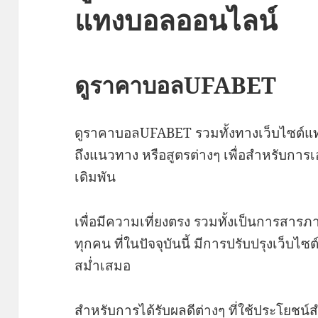
แทงบอลออนไลน์
ดูราคาบอลUFABET
ดูราคาบอลUFABET รวมทั้งทางเว็บไซต์แท
ถึงแนวทาง หรือสูตรต่างๆ เพื่อสำหรับกา
เดิมพัน
เพื่อมีความเที่ยงตรง รวมทั้งเป็นการสารภา
ทุกคน ที่ในปัจจุบันนี้ มีการปรับปรุงเว็บไ
สม่ำเสมอ
สำหรับการได้รับผลดีต่างๆ ที่ใช้ประโยชน์ส