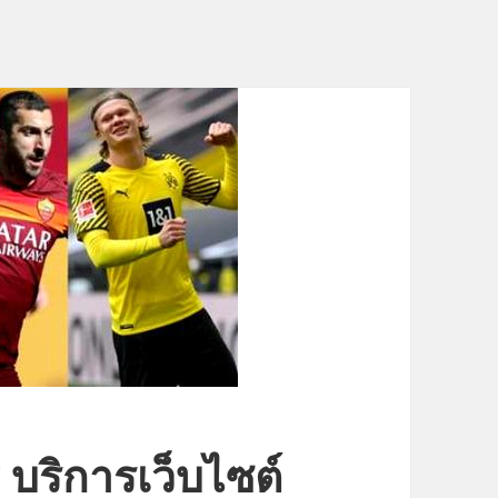
ริการเว็บไซต์