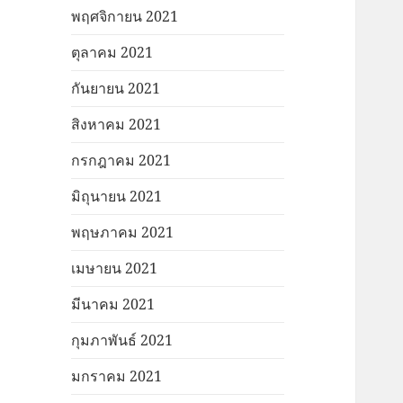
พฤศจิกายน 2021
ตุลาคม 2021
กันยายน 2021
สิงหาคม 2021
กรกฎาคม 2021
มิถุนายน 2021
พฤษภาคม 2021
เมษายน 2021
มีนาคม 2021
กุมภาพันธ์ 2021
มกราคม 2021