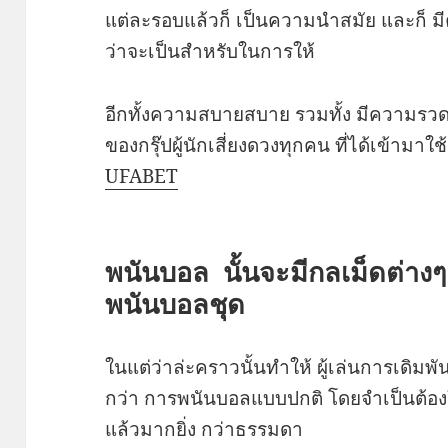
แต่ละรอบแล้วก็ เป็นความนำสมัย และก็ มี
ว่าจะเป็นสำหรับในการให้
อีกทั้งความสบายสบาย รวมทั้ง มีความรวด
ของกรุ๊ปผู้นักเสี่ยงดวงทุกคน ที่ได้เข้ามา
UFABET
พนันบอล นั้นจะมีกลเม็ดต่างๆ ท
พนันบอลชุด
ในแต่ว่าล่ะคราวนั้นทำให้ ผู้เล่นการเดิมพ
กว่า การพนันบอลแบบปกติ โดยจำเป็นต้องใช้
แล้วมากยิ่ง กว่าธรรมดา