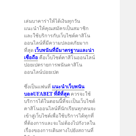
เล่นบาคาร่าให้ได้เงินทุกวัน
แนะนำให้คุณสมัครเป็นสมาชิก
และใช้บริการกับเว็บไซต์คาสิโน
ออนไลน์ที่มีความปลอดภัยมาก
ที่สุด
เว็บพนันที่มีมาตรฐานและน่า
เชื่อถือ
คือเว็บไซต์คาสิโนออนไลน์
ปอยเปต
รายการพนันคาสิโน
ออนไลน์ปอยเปต
ซึ่งเป็นแฟนที่
แนะนำเว็บพนัน
บอลUFABET ที่ดีที่สุด
ควรจะใช้
บริการได้ในตอนนี้ที่จะเป็นเว็บไซต์
คาสิโนออนไลน์ที่นักเรียนทุกคนจะ
เข้าสู่เว็บไซต์เพื่อใช้บริการได้ทุกที่
ที่ต้องการและจะไม่ต้องไปกังวลใน
เรื่องของการเดินทางไปยังสถานที่