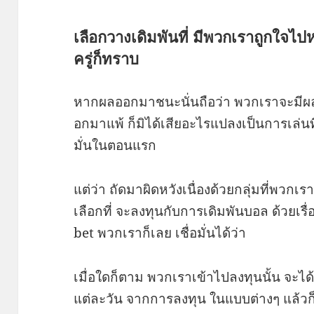
เลือกวางเดิมพันที่ มีพวกเราถูกใจไ
ครู่ก็ทราบ
หากผลออกมาชนะนั่นถือว่า พวกเราจะมีผ
อกมาแพ้ ก็มิได้เสียอะไรแปลงเป็นการเล่นท
มั่นในตอนแรก
แต่ว่า ถัดมาผิดหวังเนื่องด้วยกลุ่มที่พวกเร
เลือกที่ จะลงทุนกับการเดิมพันบอล ด้วยเรื่อง
bet พวกเราก็เลย เชื่อมั่นได้ว่า
เมื่อใดก็ตาม พวกเราเข้าไปลงทุนนั้น จะได
แต่ละวัน จากการลงทุน ในแบบต่างๆ แล้วก็