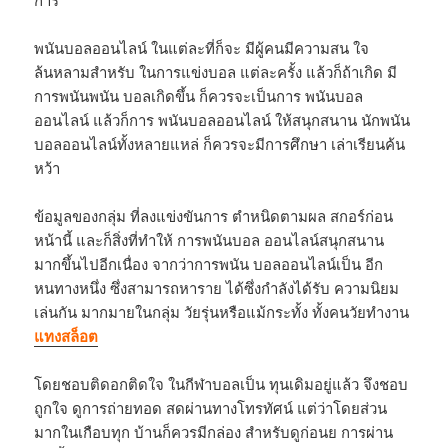
พนันบอลออนไลน์ ในแต่ละที่ก็จะ มีผู้คนมีความสน ใจ
ล้นหลามสำหรับ ในการแข่งบอล แต่ละครั้ง แล้วก็ถ้าเกิด มี
การพนันพนัน บอลเกิดขึ้น ก็ควรจะเป็นการ พนันบอล
ออนไลน์ แล้วก็การ พนันบอลออนไลน์ ให้สนุกสนาน นักพนัน
บอลออนไลน์ทั้งหลายแหล่ ก็ควรจะมีการศึกษา เล่าเรียนค้น
หว้า
ข้อมูลของกลุ่ม ที่ลงแข่งขันการ ตำหนิดตามผล สกอร์ก่อน
หน้านี้ และก็สิ่งที่ทำให้ การพนันบอล ออนไลน์สนุกสนาน
มากขึ้นไปอีกเนื่อง จากว่าการพนัน บอลออนไลน์เป็น อีก
หนทางหนึ่ง ซึ่งสามารถหาราย ได้ซึ่งกำลังได้รับ ความนิยม
เล่นกัน มากมายในกลุ่ม วัยรุ่นหรือแม้กระทั้ง ทั้งคนวัยทำงาน
แทงสล็อต
โดยชอบติดอกติดใจ ในกีฬาบอลเป็น ทุนเดิมอยู่แล้ว จึงชอบ
ถูกใจ ดูการถ่ายทอด สดผ่านทางโทรทัศน์ แต่ว่าโดยส่วน
มากในเกือบทุก บ้านก็ควรมีกล่อง สำหรับดูก่อนย การผ่าน