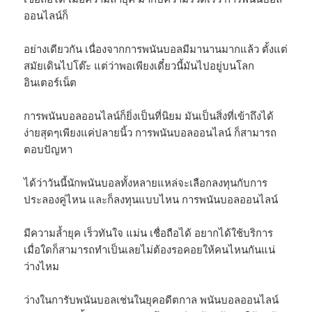
ออนไลน์ก็
อย่างเดียวกัน เนื่องจากการพนันบอลมีมานานมากแล้ว ตั้งแต่
สมัยเดินไปโต๊ะ แต่ว่าพอเพียงเดี๋ยวนี้มันไปอยู่บนโลก
อินเตอร์เน็ต
การพนันบอลออนไลน์ก็ยิ่งเป็นที่นิยม มันเป็นสิ่งที่เข้าถึงได้
ง่ายสุดๆเพียงแค่ปลายนิ้ว การพนันบอลออนไลน์ ก็สามารถ
ตอบปัญหา
ได้ว่าวันนี้นักพนันบอลทั้งหลายแหล่จะเลือกลงทุนกับการ
ประลองคู่ไหน และก็ลงทุนแบบไหน การพนันบอลออนไลน์
มีความล้ำยุค เร็วทันใจ แม่น เชื่อถือได้ อยากได้ใช้บริการ
เมื่อใดก็สามารถทำเป็นเลยไม่ต้องรอคอยให้คนไหนกันแน่
ว่างไหม
ว่างในการับพนันบอลเช่นในยุคอดีตกาล พนันบอลออนไลน์