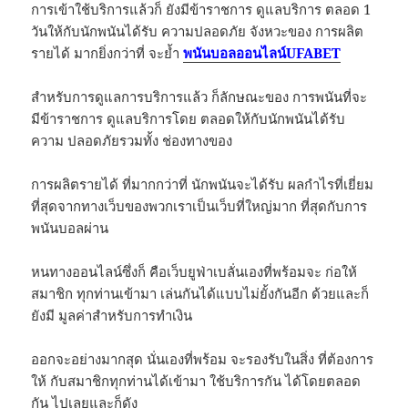
การเข้าใช้บริการแล้วก็ ยังมีข้าราชการ ดูแลบริการ ตลอด 1
วันให้กับนักพนันได้รับ ความปลอดภัย จังหวะของ การผลิต
รายได้ มากยิ่งกว่าที่ จะย้ำ
พนันบอลออนไลน์UFABET
สำหรับการดูแลการบริการแล้ว ก็ลักษณะของ การพนันที่จะ
มีข้าราชการ ดูแลบริการโดย ตลอดให้กับนักพนันได้รับ
ความ ปลอดภัยรวมทั้ง ช่องทางของ
การผลิตรายได้ ที่มากกว่าที่ นักพนันจะได้รับ ผลกำไรที่เยี่ยม
ที่สุดจากทางเว็บของพวกเราเป็นเว็บที่ใหญ่มาก ที่สุดกับการ
พนันบอลผ่าน
หนทางออนไลน์ซึ่งก็ คือเว็บยูฟ่าเบลั่นเองที่พร้อมจะ ก่อให้
สมาชิก ทุกท่านเข้ามา เล่นกันได้แบบไม่ยั้งกันอีก ด้วยและก็
ยังมี มูลค่าสำหรับการทำเงิน
ออกจะอย่างมากสุด นั่นเองที่พร้อม จะรองรับในสิ่ง ที่ต้องการ
ให้ กับสมาชิกทุกท่านได้เข้ามา ใช้บริการกัน ได้โดยตลอด
กัน ไปเลยและก็ดัง