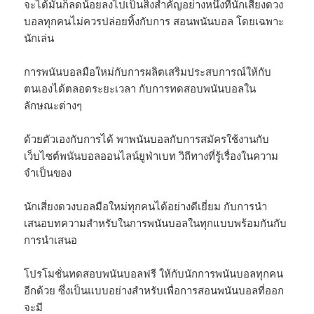
จะได้มันก็ลดน้อยลงไปเป็นสิ่งสำคัญอย่างหนึ่งที่นักเสี่ยงดวง
บอลทุกคนไม่ควรปล่อยทิ้งกับการ สอนพนันบอล โดยเฉพาะ
นักเล่น
การพนันบอลมือใหม่กับการผลิตเสริมประสบการณ์ให้กับ
ตนเองได้ตลอดระยะเวลา กับการทดสอบพนันบอลใน
ลักษณะต่างๆ
ด้วยตัวเองกับการได้ พาพนันบอลกับการสมัครใช้งานกับ
เว็บไซต์พนันบอลออนไลน์ยูฟ่าเบท วิถีทางที่รู้เรื่องในความ
จำเป็นของ
นักเสี่ยงดวงบอลมือใหม่ทุกคนได้อย่างดีเยี่ยม กับการนำ
เสนอบทความสำหรับในการพนันบอลในทุกแบบพร้อมกันกับ
การนำเสนอ
โปรโมชั่นทดสอบพนันบอลฟรี ให้กับนักการพนันบอลทุกคน
อีกด้วย ซึ่งเป็นแบบอย่างสำหรับเพื่อการสอนพนันบอลที่ออก
จะมี