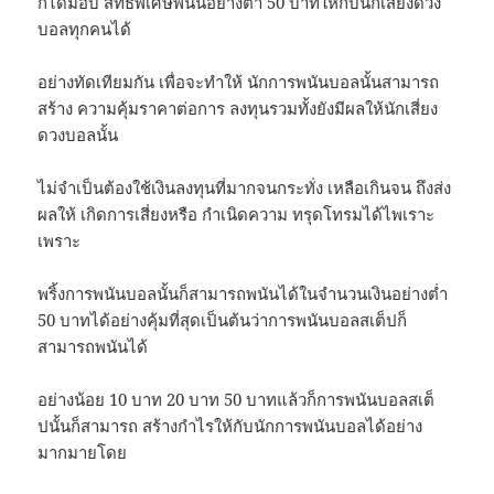
ก็ได้มอบ สิทธิพิเศษพนันอย่างต่ำ 50 บาทให้กับนักเสี่ยงดวง
บอลทุกคนได้
อย่างทัดเทียมกัน เพื่อจะทำให้ นักการพนันบอลนั้นสามารถ
สร้าง ความคุ้มราคาต่อการ ลงทุนรวมทั้งยังมีผลให้นักเสี่ยง
ดวงบอลนั้น
ไม่จำเป็นต้องใช้เงินลงทุนที่มากจนกระทั่ง เหลือเกินจน ถึงส่ง
ผลให้ เกิดการเสี่ยงหรือ กำเนิดความ ทรุดโทรมได้ไพเราะ
เพราะ
พริ้งการพนันบอลนั้นก็สามารถพนันได้ในจำนวนเงินอย่างต่ำ
50 บาทได้อย่างคุ้มที่สุดเป็นต้นว่าการพนันบอลสเต็ปก็
สามารถพนันได้
อย่างน้อย 10 บาท 20 บาท 50 บาทแล้วก็การพนันบอลสเต็
ปนั้นก็สามารถ สร้างกำไรให้กับนักการพนันบอลได้อย่าง
มากมายโดย