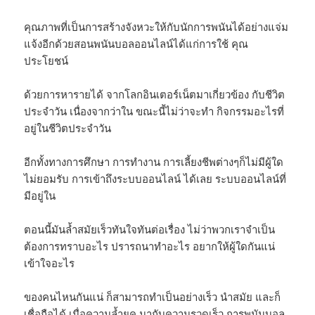
คุณภาพที่เป็นการสร้างจังหวะให้กับนักการพนันได้อย่างแจ่ม
แจ้งอีกด้วยสอนพนันบอลออนไลน์ได้แก่การใช้ คุณ
ประโยชน์
ด้วยการหารายได้ จากโลกอินเตอร์เน็ตมาเกี่ยวข้อง กับชีวิต
ประจำวัน เนื่องจากว่าใน ขณะนี้ไม่ว่าจะทำ กิจกรรมอะไรที่
อยู่ในชีวิตประจำวัน
อีกทั้งทางการศึกษา การทำงาน การเลี้ยงชีพต่างๆก็ไม่มีผู้ใด
ไม่ยอมรับ การเข้าถึงระบบออนไลน์ ได้เลย ระบบออนไลน์ที่
มีอยู่ใน
ตอนนี้มันล้ำสมัยเร็วทันใจทันต่อเรื่อง ไม่ว่าพวกเราจำเป็น
ต้องการทราบอะไร ปรารถนาทำอะไร อยากให้ผู้ใดกันแน่
เข้าใจอะไร
ของคนไหนกันแน่ ก็สามารถทำเป็นอย่างเร็ว นำสมัย และก็
เชื่อถือได้ เมื่อความล้ำยุค มากับความรวดเร็ว การพนันบอล